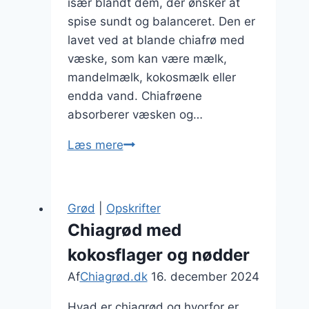
især blandt dem, der ønsker at
spise sundt og balanceret. Den er
lavet ved at blande chiafrø med
væske, som kan være mælk,
mandelmælk, kokosmælk eller
endda vand. Chiafrøene
absorberer væsken og…
Chiagrød
Læs mere
med
græsk
yoghurt
Grød
|
Opskrifter
og
Chiagrød med
citronsmag
kokosflager og nødder
Af
Chiagrød.dk
16. december 2024
Hvad er chiagrød og hvorfor er