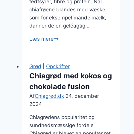
fedtsyrer, fibre og protein. Når
chiafrøene blandes med væske,
som for eksempel mandelmælk,
danner de en geléagtig…
Chiagrød
Læs mere
med
mandelmælk
for
Grød
|
Opskrifter
ekstra
Chiagrød med kokos og
cremede
chokolade fusion
oplevelser
Af
Chiagrød.dk
24. december
2024
Chiagrødens popularitet og
sundhedsmæssige fordele
Chiagrød er blevet en populær ret