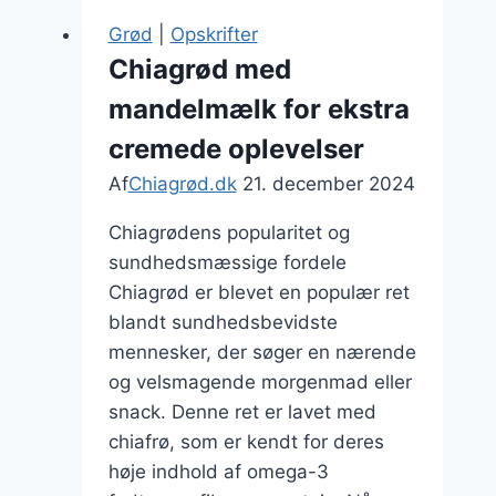
og
Grød
|
Opskrifter
kokosflager
Chiagrød med
mandelmælk for ekstra
cremede oplevelser
Af
Chiagrød.dk
21. december 2024
Chiagrødens popularitet og
sundhedsmæssige fordele
Chiagrød er blevet en populær ret
blandt sundhedsbevidste
mennesker, der søger en nærende
og velsmagende morgenmad eller
snack. Denne ret er lavet med
chiafrø, som er kendt for deres
høje indhold af omega-3