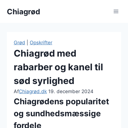
Fortsæt
Chiagrød
til
indhold
Grød
|
Opskrifter
Chiagrød med
rabarber og kanel til
sød syrlighed
Af
Chiagrød.dk
19. december 2024
Chiagrødens popularitet
og sundhedsmæssige
fordele