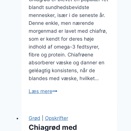
blandt sundhedsbevidste
mennesker, især i de seneste år.
Denne enkle, men nærende
morgenmad er lavet med chiafrø,
som er kendt for deres høje
indhold af omega-3 fedtsyrer,
fibre og protein. Chiafrøene
absorberer væske og danner en
geléagtig konsistens, når de
blandes med væske, hvilket…
Chiagrød
Læs mere
med
kokos
og
Grød
|
Opskrifter
chokolade
Chiagrød med
fusion