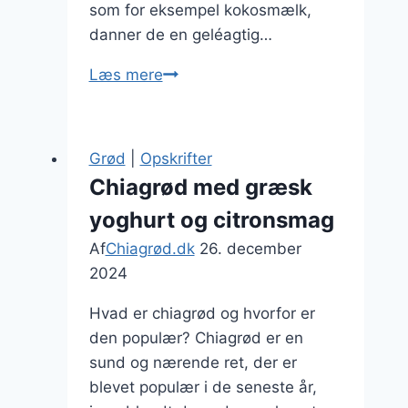
som for eksempel kokosmælk,
danner de en geléagtig…
Chiagrød
Læs mere
med
kokosmælk:
tropisk
Grød
|
Opskrifter
smag
Chiagrød med græsk
i
yoghurt og citronsmag
skålen
Af
Chiagrød.dk
26. december
2024
Hvad er chiagrød og hvorfor er
den populær? Chiagrød er en
sund og nærende ret, der er
blevet populær i de seneste år,