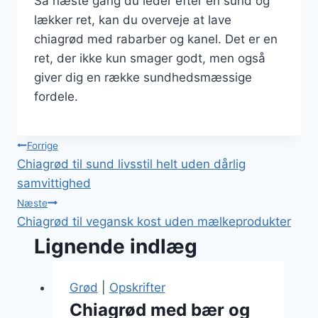
Så næste gang du leder efter en sund og
lækker ret, kan du overveje at lave
chiagrød med rabarber og kanel. Det er en
ret, der ikke kun smager godt, men også
giver dig en række sundhedsmæssige
fordele.
Indlægsnavigation
Forrige
Chiagrød til sund livsstil helt uden dårlig
samvittighed
Næste
Chiagrød til vegansk kost uden mælkeprodukter
Lignende indlæg
Grød
|
Opskrifter
Chiagrød med bær og