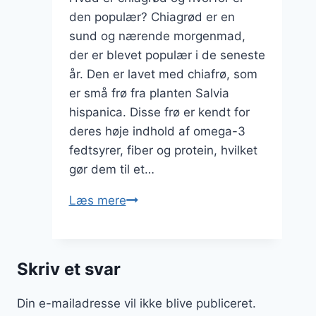
den populær? Chiagrød er en
sund og nærende morgenmad,
der er blevet populær i de seneste
år. Den er lavet med chiafrø, som
er små frø fra planten Salvia
hispanica. Disse frø er kendt for
deres høje indhold af omega-3
fedtsyrer, fiber og protein, hvilket
gør dem til et…
Chiagrød
Læs mere
med
kokosflager
og
Skriv et svar
nødder
Din e-mailadresse vil ikke blive publiceret.