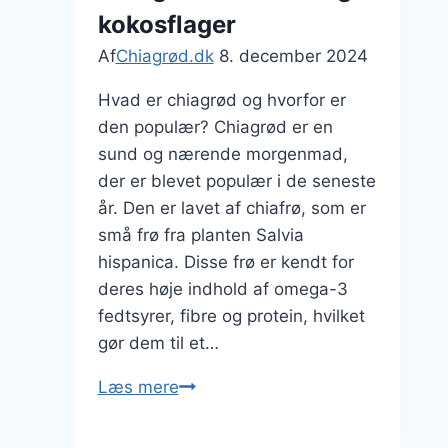
kokosflager
Af
Chiagrød.dk
8. december 2024
Hvad er chiagrød og hvorfor er
den populær? Chiagrød er en
sund og nærende morgenmad,
der er blevet populær i de seneste
år. Den er lavet af chiafrø, som er
små frø fra planten Salvia
hispanica. Disse frø er kendt for
deres høje indhold af omega-3
fedtsyrer, fibre og protein, hvilket
gør dem til et…
Chiagrød
Læs mere
med
bær