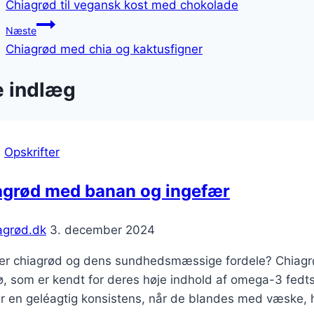
Chiagrød til vegansk kost med chokolade
Næste
Chiagrød med chia og kaktusfigner
e indlæg
|
Opskrifter
agrød med banan og ingefær
agrød.dk
3. december 2024
er chiagrød og dens sundhedsmæssige fordele? Chiagr
ø, som er kendt for deres høje indhold af omega-3 fedts
 en geléagtig konsistens, når de blandes med væske, hv