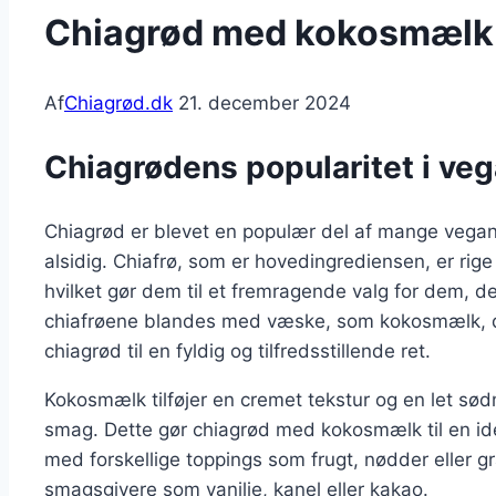
Chiagrød med kokosmælk t
Af
Chiagrød.dk
21. december 2024
Chiagrødens popularitet i veg
Chiagrød er blevet en populær del af mange vega
alsidig. Chiafrø, som er hovedingrediensen, er rige
hvilket gør dem til et fremragende valg for dem, de
chiafrøene blandes med væske, som kokosmælk, da
chiagrød til en fyldig og tilfredsstillende ret.
Kokosmælk tilføjer en cremet tekstur og en let sø
smag. Dette gør chiagrød med kokosmælk til en id
med forskellige toppings som frugt, nødder eller g
smagsgivere som vanilje, kanel eller kakao.