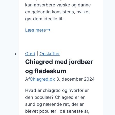
kan absorbere væske og danne
en geléagtig konsistens, hvilket
gør dem ideelle til…
Chiagrød
Læs mere
med
mørk
chokolade
Grød
|
Opskrifter
og
Chiagrød med jordbær
sesamfrø
og flødeskum
som
treat
Af
Chiagrød.dk
3. december 2024
Hvad er chiagrød og hvorfor er
den populær? Chiagrød er en
sund og nærende ret, der er
blevet populær i de seneste år,