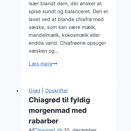
især blandt dem, der ønsker at
spise sundt og balanceret. Den er
lavet ved at blande chiafrø med
væske, som kan være mælk,
mandelmælk, kokosmælk eller
endda vand. Chiafrøene opsuger
væsken og…
Chiagrød
Læs mere
med
jordbær
og
Grød
|
Opskrifter
flødeskum
Chiagrød til fyldig
morgenmad med
rabarber
Af
Chiagrød.dk
10. december