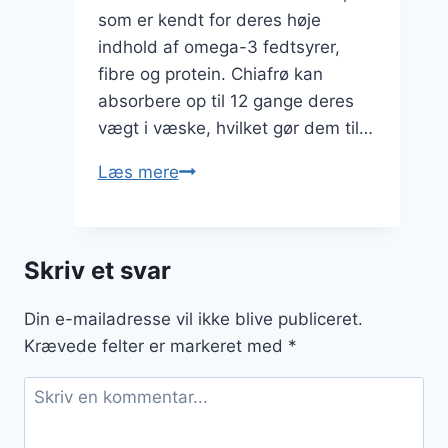
som er kendt for deres høje
indhold af omega-3 fedtsyrer,
fibre og protein. Chiafrø kan
absorbere op til 12 gange deres
vægt i væske, hvilket gør dem til…
Chiagrød
Læs mere
med
chai
krydderier
Skriv et svar
for
varme
Din e-mailadresse vil ikke blive publiceret.
smage
Krævede felter er markeret med
*
om
vinteren