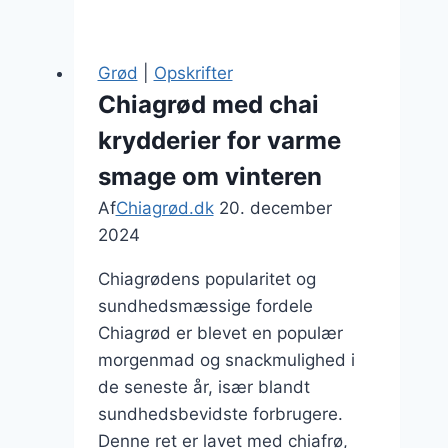
med
friske
bær
Grød
|
Opskrifter
og
Chiagrød med chai
havremælk
krydderier for varme
smage om vinteren
Af
Chiagrød.dk
20. december
2024
Chiagrødens popularitet og
sundhedsmæssige fordele
Chiagrød er blevet en populær
morgenmad og snackmulighed i
de seneste år, især blandt
sundhedsbevidste forbrugere.
Denne ret er lavet med chiafrø,