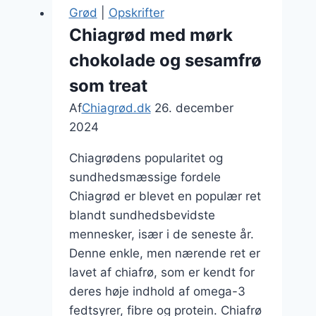
kost
Grød
|
Opskrifter
med
Chiagrød med mørk
frugt
chokolade og sesamfrø
som treat
Af
Chiagrød.dk
26. december
2024
Chiagrødens popularitet og
sundhedsmæssige fordele
Chiagrød er blevet en populær ret
blandt sundhedsbevidste
mennesker, især i de seneste år.
Denne enkle, men nærende ret er
lavet af chiafrø, som er kendt for
deres høje indhold af omega-3
fedtsyrer, fibre og protein. Chiafrø