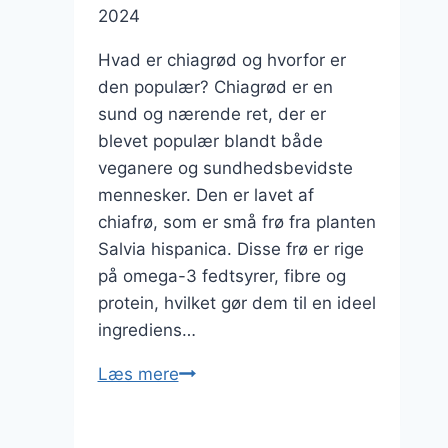
2024
Hvad er chiagrød og hvorfor er
den populær? Chiagrød er en
sund og nærende ret, der er
blevet populær blandt både
veganere og sundhedsbevidste
mennesker. Den er lavet af
chiafrø, som er små frø fra planten
Salvia hispanica. Disse frø er rige
på omega-3 fedtsyrer, fibre og
protein, hvilket gør dem til en ideel
ingrediens…
Chiagrød
Læs mere
til
vegansk