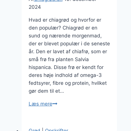
2024
Hvad er chiagrød og hvorfor er
den populær? Chiagrød er en
sund og nærende morgenmad,
der er blevet populær i de seneste
år. Den er lavet af chiafrø, som er
små frø fra planten Salvia
hispanica. Disse frø er kendt for
deres høje indhold af omega-3
fedtsyrer, fibre og protein, hvilket
gør dem til et…
Chiagrød
Læs mere
til
fyldig
morgenmad
Grød
|
Opskrifter