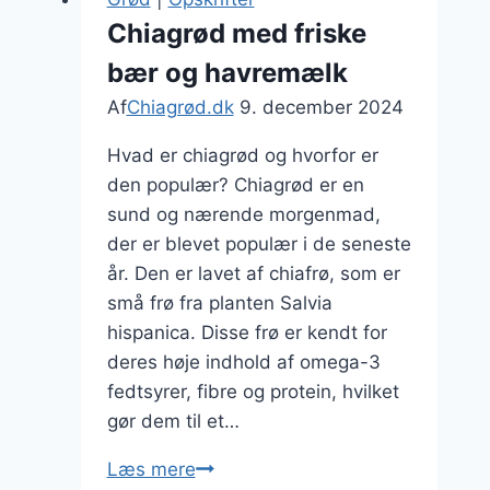
med
Chiagrød med friske
rabarber
bær og havremælk
Af
Chiagrød.dk
9. december 2024
Hvad er chiagrød og hvorfor er
den populær? Chiagrød er en
sund og nærende morgenmad,
der er blevet populær i de seneste
år. Den er lavet af chiafrø, som er
små frø fra planten Salvia
hispanica. Disse frø er kendt for
deres høje indhold af omega-3
fedtsyrer, fibre og protein, hvilket
gør dem til et…
Chiagrød
Læs mere