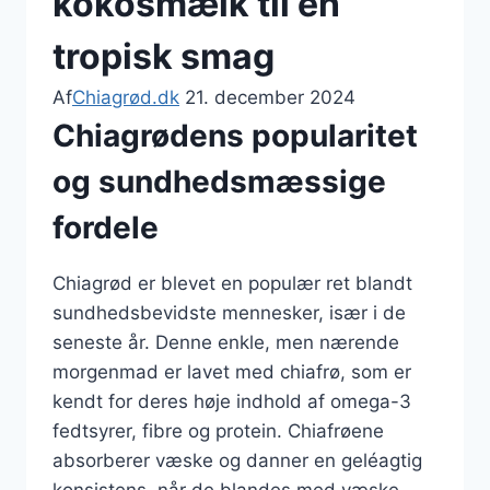
kokosmælk til en
tropisk smag
Af
Chiagrød.dk
21. december 2024
Chiagrødens popularitet
og sundhedsmæssige
fordele
Chiagrød er blevet en populær ret blandt
sundhedsbevidste mennesker, især i de
seneste år. Denne enkle, men nærende
morgenmad er lavet med chiafrø, som er
kendt for deres høje indhold af omega-3
fedtsyrer, fibre og protein. Chiafrøene
absorberer væske og danner en geléagtig
konsistens, når de blandes med væske,