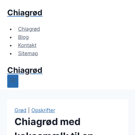
Fortsæt
Chiagrød
til
indhold
Chiagrød
Blog
Kontakt
Sitemap
Chiagrød
Grød
|
Opskrifter
Chiagrød med