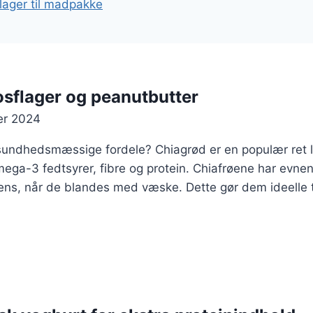
ager til madpakke
sflager og peanutbutter
er 2024
undhedsmæssige fordele? Chiagrød er en populær ret la
mega-3 fedtsyrer, fibre og protein. Chiafrøene har evne
ns, når de blandes med væske. Dette gør dem ideelle ti