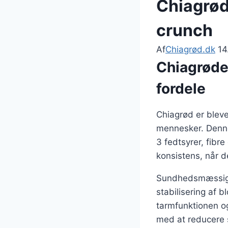
Chiagrød
crunch
Af
Chiagrød.dk
14
Chiagrøde
fordele
Chiagrød er ble
mennesker. Denne
3 fedtsyrer, fibr
konsistens, når d
Sundhedsmæssige 
stabilisering af 
tarmfunktionen o
med at reducere su