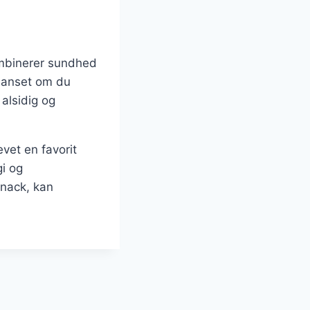
ombinerer sundhed
 Uanset om du
 alsidig og
vet en favorit
gi og
snack, kan