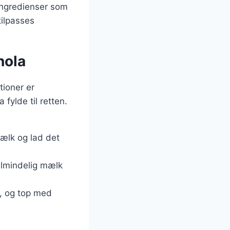
 ingredienser som
tilpasses
nola
ioner er
fylde til retten.
ælk og lad det
almindelig mælk
ne, og top med