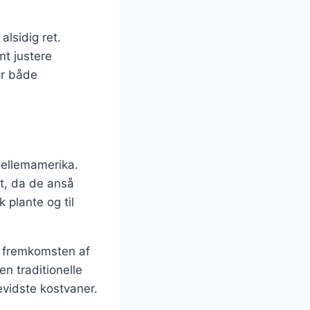
alsidig ret.
t justere
or både
Mellemamerika.
st, da de anså
 plante og til
d fremkomsten af
n traditionelle
vidste kostvaner.