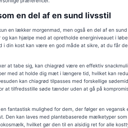
ersonlige præferencer.
om en del af en sund livsstil
kun en lækker morgenmad, men også en del af en sund liv
 og kan hjælpe med at opretholde energiniveauet i løbe
d i din kost kan være en god måde at sikre, at du får 
er at tabe sig, kan chiagrød være en effektiv snackmul
per med at holde dig mæt i længere tid, hvilket kan redu
esuden kan chiagrød tilpasses med forskellige sødemi
for at tilfredsstille søde tænder uden at gå på komprom
en fantastisk mulighed for dem, der følger en vegansk e
ost. Den kan laves med plantebaserede mælketyper so
kosmælk, hvilket gør den til en alsidig ret for alle kostt