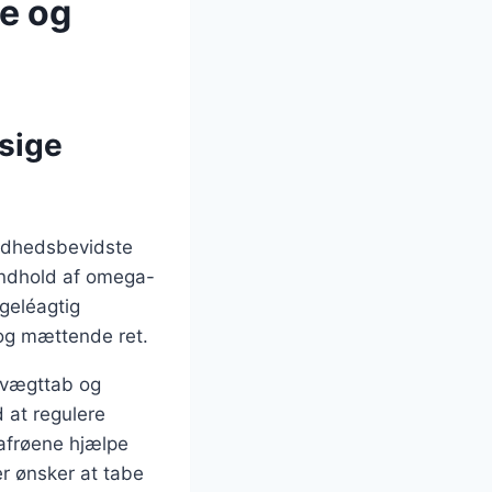
de og
sige
ndhedsbevidste
indhold af omega-
geléagtig
 og mættende ret.
 vægttab og
d at regulere
iafrøene hjælpe
er ønsker at tabe