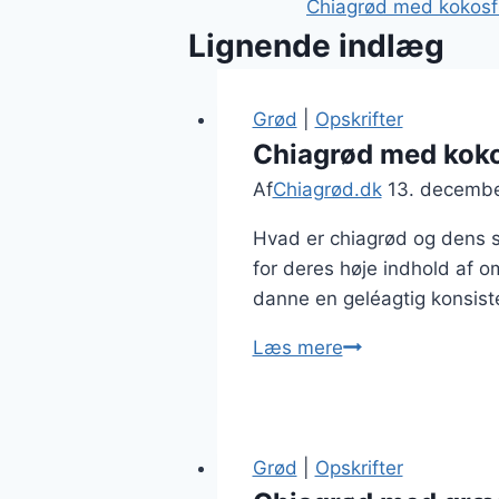
Chiagrød med kokosfl
Lignende indlæg
Grød
|
Opskrifter
Chiagrød med koko
Af
Chiagrød.dk
13. decemb
Hvad er chiagrød og dens s
for deres høje indhold af o
danne en geléagtig konsiste
Chiagrød
Læs mere
med
kokosflager
og
peanutbutter
Grød
|
Opskrifter