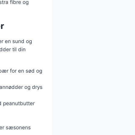
tra fibre og
r
ver en sund og
der til din
dbær for en sød og
kannødder og drys
d peanutbutter
fter sæsonens