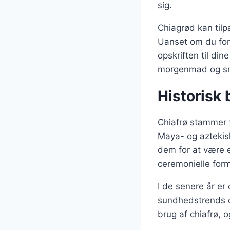
sig.
Chiagrød kan tilpa
Uanset om du for
opskriften til di
morgenmad og sn
Historisk 
Chiafrø stammer 
Maya- og aztekisk
dem for at være e
ceremonielle form
I de senere år er
sundhedstrends o
brug af chiafrø,