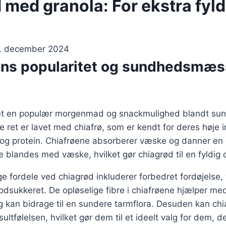
 med granola: For ekstra fyl
. december 2024
ns popularitet og sundhedsmæs
vet en populær morgenmad og snackmulighed blandt su
 ret er lavet med chiafrø, som er kendt for deres høje 
e og protein. Chiafrøene absorberer væske og danner en 
e blandes med væske, hvilket gør chiagrød til en fyldig
fordele ved chiagrød inkluderer forbedret fordøjelse,
blodsukkeret. De opløselige fibre i chiafrøene hjælper me
g kan bidrage til en sundere tarmflora. Desuden kan ch
ltfølelsen, hvilket gør dem til et ideelt valg for dem, d