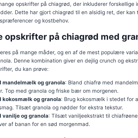
mange opskrifter på chiagrød, der inkluderer forskellige
der. Dette har gjort chiagrød til en alsidig ret, der kan 
gspræferencer og kostbehov.
e opskrifter på chiagrød med gra
ieres på mange måder, og en af de mest populære variat
ola. Denne kombination giver en dejlig crunch og ekstra 
rifter, du kan prøve:
 mandelmælk og granola
: Bland chiafrø med mandelm
er. Top med granola og friske bær om morgenen.
 kokosmælk og granola
: Brug kokosmælk i stedet for 
 smag. Tilsæt granola og nødder for ekstra tekstur.
vanilje og granola
: Tilsæt vaniljeekstrakt til chiafrøe
iver af banan for en sød morgenmad.