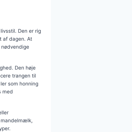
sstil. Den er rig
t af dagen. At
de nødvendige
ighed. Den høje
cere trangen til
dler som honning
is med
ller
m mandelmælk,
yper.