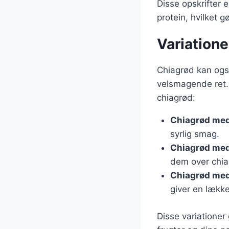
Disse opskrifter 
protein, hvilket g
Variatione
Chiagrød kan også
velsmagende ret. H
chiagrød:
Chiagrød me
syrlig smag.
Chiagrød me
dem over chia
Chiagrød med
giver en lækk
Disse variationer