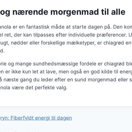
 og nærende morgenmad til alle
nola er en fantastisk måde at starte dagen på. Den k
l ret, der kan tilpasses efter individuelle præferencer.
frugt, nødder eller forskellige mælketyper, er chiagrød en
d.
torie og mange sundhedsmæssige fordele er chiagrød ble
 er ikke kun let at lave, men også en god kilde til ener
Så næste gang du leder efter en sund morgenmad eller 
nola være det perfekte valg.
gation
n: Fiberfyldt energi til dagen