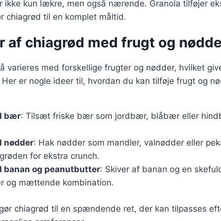
er ikke kun lækre, men også nærende. Granola tilføjer eks
ør chiagrød til en komplet måltid.
r af chiagrød med frugt og nødde
 varieres med forskellige frugter og nødder, hvilket gi
er er nogle ideer til, hvordan du kan tilføje frugt og nød
d bær
: Tilsæt friske bær som jordbær, blåbær eller hin
d nødder
: Hak nødder som mandler, valnødder eller pe
grøden for ekstra crunch.
 banan og peanutbutter
: Skiver af banan og en skeful
er og mættende kombination.
 gør chiagrød til en spændende ret, der kan tilpasses e