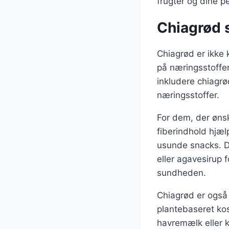
frugter og dine p
Chiagrød s
Chiagrød er ikke 
på næringsstoffer
inkludere chiagrø
næringsstoffer.
For dem, der ønsk
fiberindhold hjæl
usunde snacks. D
eller agavesirup 
sundheden.
Chiagrød er også 
plantebaseret k
havremælk eller ko