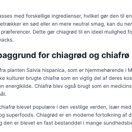
sses med forskellige ingredienser, hvilket gør den til en 
etrækker en sød eller en mere neutral smag, kan du nem
ne præferencer. Dette gør chiagrød til en ideel mulighed f
acks.
baggrund for chiagrød og chiafrø
fra planten Salvia hispanica, som er hjemmehørende i 
e kulturer brugte chiafrø som en vigtig del af deres ko
n energikilde. Chiafrø blev også brugt som en medicinsk
ål.
 chiafrø blevet populære i den vestlige verden, især me
g superfoods. Chiagrød er en moderne fortolkning af de
 og den er blevet en fast bestanddel i mange sundhedsbe