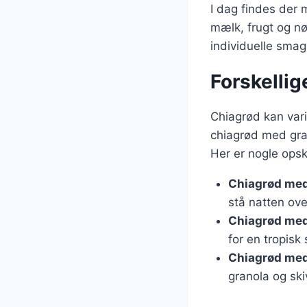
I dag findes der 
mælk, frugt og nød
individuelle sma
Forskellig
Chiagrød kan var
chiagrød med gran
Her er nogle opsk
Chiagrød med
stå natten ov
Chiagrød med
for en tropisk
Chiagrød med 
granola og sk