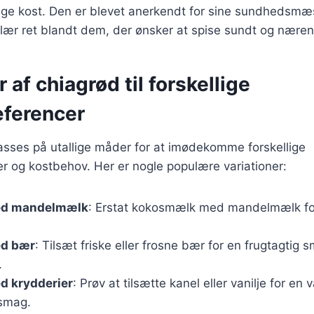
ge kost. Den er blevet anerkendt for sine sundhedsmæs
ulær ret blandt dem, der ønsker at spise sundt og nære
 af chiagrød til forskellige
ferencer
asses på utallige måder for at imødekomme forskellige
 og kostbehov. Her er nogle populære variationer:
ed mandelmælk
: Erstat kokosmælk med mandelmælk fo
ed bær
: Tilsæt friske eller frosne bær for en frugtagtig 
.
d krydderier
: Prøv at tilsætte kanel eller vanilje for en
smag.