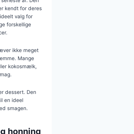
 seneste år. Den
 er kendt for deres
ideelt valg for
e forskellige
cer.
ræver ikke meget
 hjemme. Mange
ller kokosmælk,
smag.
er dessert. Den
il en ideel
med smagen.
og honning