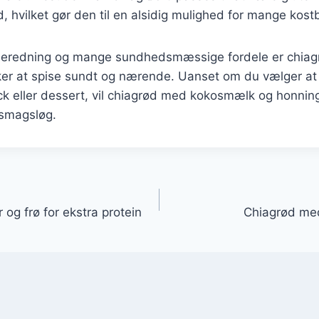
ld, hvilket gør den til en alsidig mulighed for mange kost
lberedning og mange sundhedsmæssige fordele er chiagr
ker at spise sundt og nærende. Uanset om du vælger a
 eller dessert, vil chiagrød med kokosmælk og honning 
e smagsløg.
gation
og frø for ekstra protein
Chiagrød me