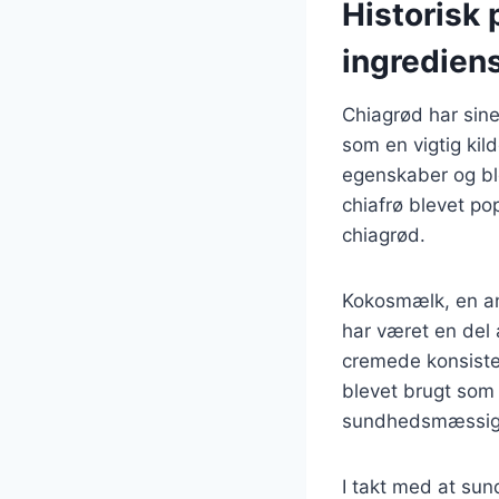
Historisk 
ingredien
Chiagrød har sine
som en vigtig kil
egenskaber og ble
chiafrø blevet po
chiagrød.
Kokosmælk, en and
har været en del 
cremede konsisten
blevet brugt som 
sundhedsmæssige
I takt med at sun