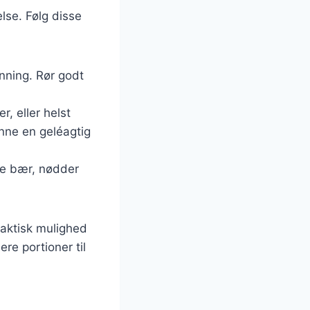
lse. Følg disse
nning. Rør godt
r, eller helst
anne en geléagtig
ke bær, nødder
raktisk mulighed
re portioner til