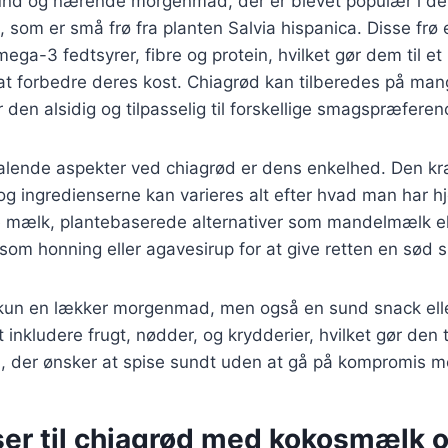
und og nærende morgenmad, der er blevet populær i de
ø, som er små frø fra planten Salvia hispanica. Disse frø
ega-3 fedtsyrer, fibre og protein, hvilket gør dem til et 
t forbedre deres kost. Chiagrød kan tilberedes på mang
 den alsidig og tilpasselig til forskellige smagspræferen
ltalende aspekter ved chiagrød er dens enkelhed. Den k
 og ingredienserne kan varieres alt efter hvad man har
te mælk, plantebaserede alternativer som mandelmælk e
om honning eller agavesirup for at give retten en sød 
 kun en lækker morgenmad, men også en sund snack ell
at inkludere frugt, nødder, og krydderier, hvilket gør den t
, der ønsker at spise sundt uden at gå på kompromis 
ser til chiagrød med kokosmælk 