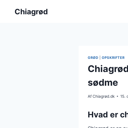
Fortsæt
Chiagrød
til
indhold
GRØD
|
OPSKRIFTER
Chiagrød
sødme
Af
Chiagrød.dk
15.
Hvad er c