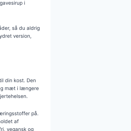
gavesirup i
der, så du aldrig
ydret version,
il din kost. Den
dig mæt i længere
jertehelsen.
æringsstoffer på.
holdet af
fri, vegansk og