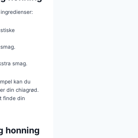
ingredienser:
istiske
r smag.
ekstra smag.
sempel kan du
er din chiagrød.
t finde din
g honning