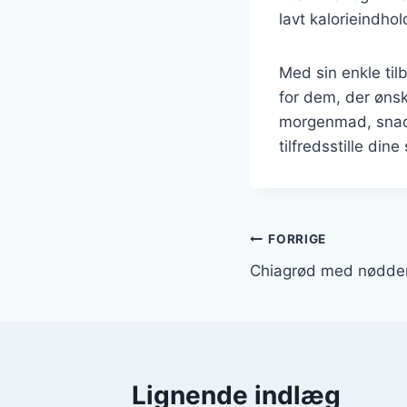
lavt kalorieindho
Med sin enkle ti
for dem, der øns
morgenmad, snack
tilfredsstille din
Indlægsnavi
FORRIGE
Chiagrød med nødder 
Lignende indlæg