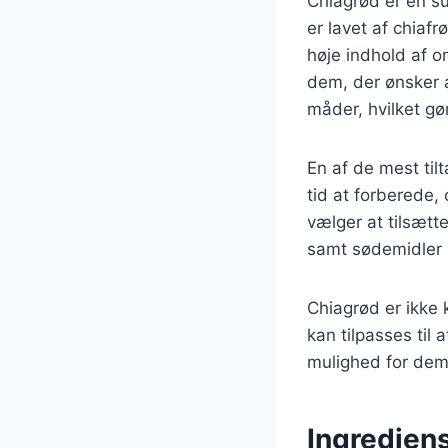
Chiagrød er en s
er lavet af chiafr
høje indhold af om
dem, der ønsker a
måder, hvilket gør
En af de mest ti
tid at forberede,
vælger at tilsæt
samt sødemidler s
Chiagrød er ikke
kan tilpasses til 
mulighed for dem
Ingredien