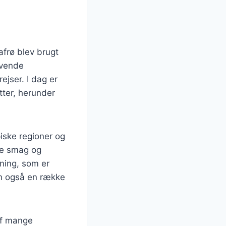
afrø blev brugt
ivende
ejser. I dag er
tter, herunder
iske regioner og
ige smag og
nning, som er
en også en række
af mange