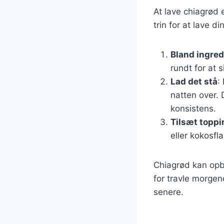
At lave chiagrød 
trin for at lave
Bland ingre
rundt for at s
Lad det stå
:
natten over. 
konsistens.
Tilsæt topp
eller kokosfl
Chiagrød kan opbe
for travle morgene
senere.