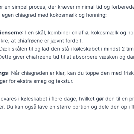
er en simpel proces, der kræver minimal tid og forberede
 din egen chiagrød med kokosmælk og honning:
dienserne
: I en skål, kombiner chiafrø, kokosmælk og ho
ikre, at chiafrøene er jævnt fordelt.
 Dæk skålen til og lad den stå i køleskabet i mindst 2 time
Dette giver chiafrøene tid til at absorbere væsken og d
ings
: Når chiagrøden er klar, kan du toppe den med fris
ager for ekstra smag og tekstur.
vares i køleskabet i flere dage, hvilket gør den til en p
r. Du kan også lave en større portion og dele den op i fle