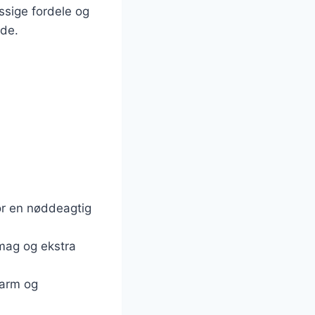
sige fordele og
nde.
r en nøddeagtig
smag og ekstra
 varm og