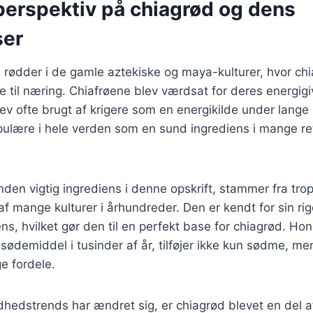
perspektiv på chiagrød og dens
ser
 rødder i de gamle aztekiske og maya-kulturer, hvor chi
de til næring. Chiafrøene blev værdsat for deres energig
v ofte brugt af krigere som en energikilde under lange r
pulære i hele verden som en sund ingrediens i mange re
en vigtig ingrediens i denne opskrift, stammer fra trop
af mange kulturer i århundreder. Den er kendt for sin r
s, hvilket gør den til en perfekt base for chiagrød. Ho
sødemiddel i tusinder af år, tilføjer ikke kun sødme, m
 fordele.
dhedstrends har ændret sig, er chiagrød blevet en del 