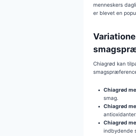
menneskers dagli
er blevet en pop
Variationer
smagspræ
Chiagrød kan tilp
smagspræferencer
Chiagrød m
smag.
Chiagrød m
antioxidanter
Chiagrød me
indbydende 