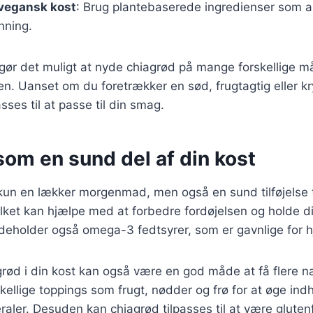
 vegansk kost
: Brug plantebaserede ingredienser som a
nning.
 gør det muligt at nyde chiagrød på mange forskellige må
ten. Uanset om du foretrækker en sød, frugtagtig eller kr
sses til at passe til din smag.
om en sund del af din kost
kun en lækker morgenmad, men også en sund tilføjelse t
hvilket kan hjælpe med at forbedre fordøjelsen og holde 
ndeholder også omega-3 fedtsyrer, som er gavnlige for h
grød i din kost kan også være en god måde at få flere n
skellige toppings som frugt, nødder og frø for at øge ind
raler. Desuden kan chiagrød tilpasses til at være gluten