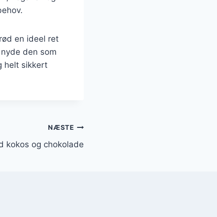
behov.
ød en ideel ret
t nyde den som
helt sikkert
NÆSTE
d kokos og chokolade