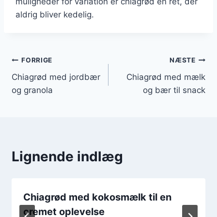
muligheder for variation er chiagrød en ret, der
aldrig bliver kedelig.
Indlægsnavigation
FORRIGE
NÆSTE
Chiagrød med jordbær
Chiagrød med mælk
og granola
og bær til snack
Lignende indlæg
Chiagrød med kokosmælk til en
cremet oplevelse