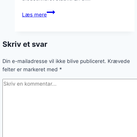
Chiagrød
Læs mere
med
chiafrø
og
Skriv et svar
kaktusfigner
for
Din e-mailadresse vil ikke blive publiceret.
variation
Krævede
felter er markeret med
*