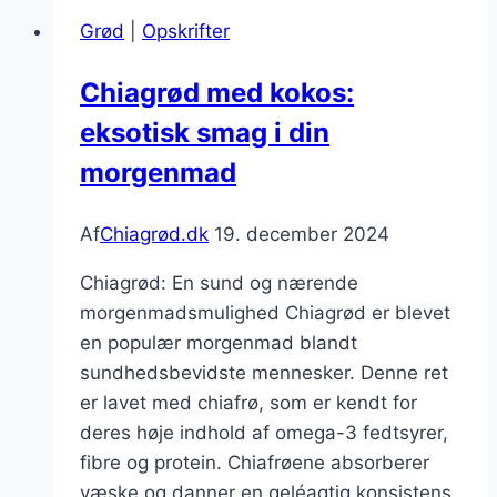
med
Grød
|
Opskrifter
mango
Chiagrød med kokos:
eksotisk smag i din
morgenmad
Af
Chiagrød.dk
19. december 2024
Chiagrød: En sund og nærende
morgenmadsmulighed Chiagrød er blevet
en populær morgenmad blandt
sundhedsbevidste mennesker. Denne ret
er lavet med chiafrø, som er kendt for
deres høje indhold af omega-3 fedtsyrer,
fibre og protein. Chiafrøene absorberer
væske og danner en geléagtig konsistens,