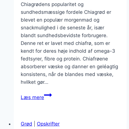
Chiagrødens popularitet og
sundhedsmæssige fordele Chiagrød er
blevet en populær morgenmad og
snackmulighed i de seneste år, især
blandt sundhedsbevidste forbrugere.
Denne ret er lavet med chiafrø, som er
kendt for deres høje indhold af omega-3
fedtsyrer, fibre og protein. Chiafrøene
absorberer væske og danner en geléagtig
konsistens, når de blandes med væske,
hvilket gør…
Chiagrød
Læs mere
med
rabarber
og
Grød
|
Opskrifter
havreplader