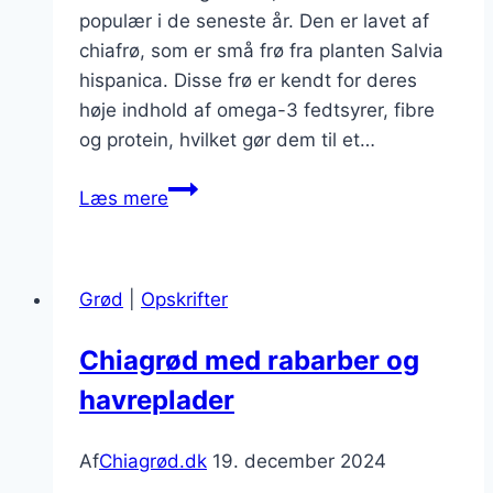
populær i de seneste år. Den er lavet af
chiafrø, som er små frø fra planten Salvia
hispanica. Disse frø er kendt for deres
høje indhold af omega-3 fedtsyrer, fibre
og protein, hvilket gør dem til et…
Chiagrød
Læs mere
med
jordbær
og
Grød
|
Opskrifter
vaniljesukker
Chiagrød med rabarber og
havreplader
Af
Chiagrød.dk
19. december 2024