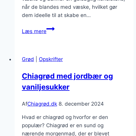
når de blandes med væske, hvilket gør
dem ideelle til at skabe en…
Chiagrød
Læs mere
med
kokos:
eksotisk
Grød
|
Opskrifter
smag
i
Chiagrød med jordbær og
din
vaniljesukker
morgenmad
Af
Chiagrød.dk
8. december 2024
Hvad er chiagrød og hvorfor er den
populær? Chiagrød er en sund og
nærende morgenmad, der er blevet