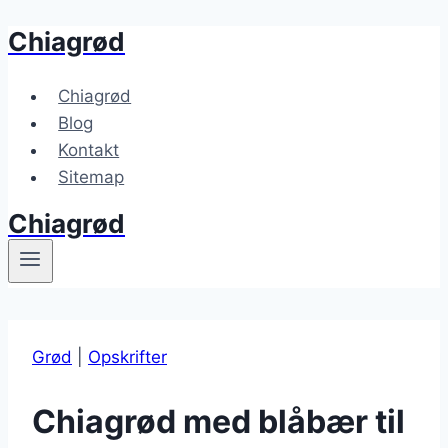
Chiagrød
Fortsæt
til
indhold
Chiagrød
Blog
Kontakt
Sitemap
Chiagrød
Grød
|
Opskrifter
Chiagrød med blåbær til