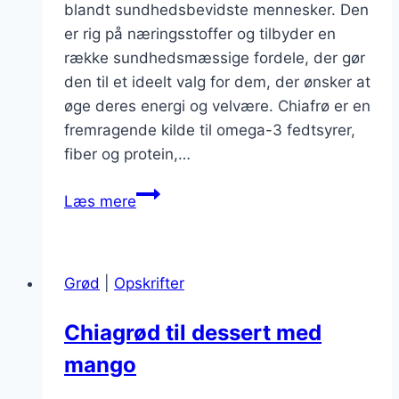
blandt sundhedsbevidste mennesker. Den
er rig på næringsstoffer og tilbyder en
række sundhedsmæssige fordele, der gør
den til et ideelt valg for dem, der ønsker at
øge deres energi og velvære. Chiafrø er en
fremragende kilde til omega-3 fedtsyrer,
fiber og protein,…
Chiagrød
Læs mere
med
havregryn
til
Grød
|
Opskrifter
ekstra
energi
Chiagrød til dessert med
mango