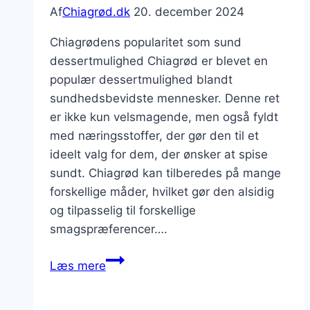
Af
Chiagrød.dk
20. december 2024
Chiagrødens popularitet som sund
dessertmulighed Chiagrød er blevet en
populær dessertmulighed blandt
sundhedsbevidste mennesker. Denne ret
er ikke kun velsmagende, men også fyldt
med næringsstoffer, der gør den til et
ideelt valg for dem, der ønsker at spise
sundt. Chiagrød kan tilberedes på mange
forskellige måder, hvilket gør den alsidig
og tilpasselig til forskellige
smagspræferencer….
Chiagrød
Læs mere
til
dessert