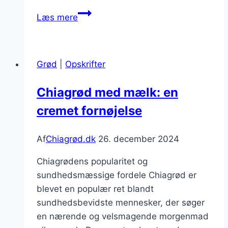
Chiagrød
Læs mere
med
banan
og
Grød
|
Opskrifter
jordbær
kombinationer
Chiagrød med mælk: en
cremet fornøjelse
Af
Chiagrød.dk
26. december 2024
Chiagrødens popularitet og
sundhedsmæssige fordele Chiagrød er
blevet en populær ret blandt
sundhedsbevidste mennesker, der søger
en nærende og velsmagende morgenmad