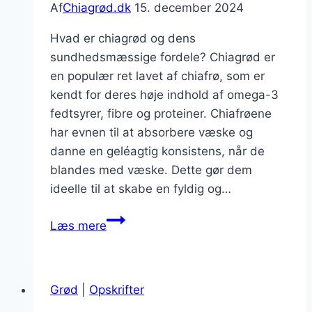
Af
Chiagrød.dk
15. december 2024
Hvad er chiagrød og dens
sundhedsmæssige fordele? Chiagrød er
en populær ret lavet af chiafrø, som er
kendt for deres høje indhold af omega-3
fedtsyrer, fibre og proteiner. Chiafrøene
har evnen til at absorbere væske og
danne en geléagtig konsistens, når de
blandes med væske. Dette gør dem
ideelle til at skabe en fyldig og…
Chiagrød
Læs mere
med
citron
og
Grød
|
Opskrifter
ingefær