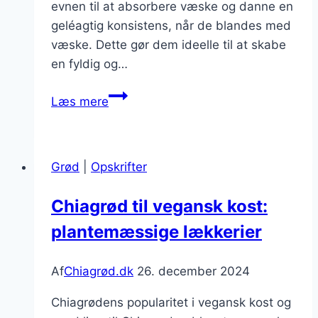
evnen til at absorbere væske og danne en
geléagtig konsistens, når de blandes med
væske. Dette gør dem ideelle til at skabe
en fyldig og…
Chiagrød
Læs mere
med
agavesirup
og
Grød
|
Opskrifter
kokosflager
Chiagrød til vegansk kost:
plantemæssige lækkerier
Af
Chiagrød.dk
26. december 2024
Chiagrødens popularitet i vegansk kost og