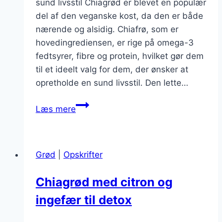
sund livsstil Chiagrød er blevet en populær
del af den veganske kost, da den er både
nærende og alsidig. Chiafrø, som er
hovedingrediensen, er rige på omega-3
fedtsyrer, fibre og protein, hvilket gør dem
til et ideelt valg for dem, der ønsker at
opretholde en sund livsstil. Den lette…
Chiagrød
Læs mere
til
vegansk
kost:
Grød
|
Opskrifter
plantemæssige
lækkerier
Chiagrød med citron og
ingefær til detox