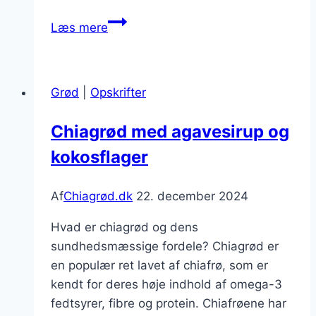
Chiagrød
Læs mere
med
bær
for
Grød
|
Opskrifter
ekstra
friskhed
Chiagrød med agavesirup og
kokosflager
Af
Chiagrød.dk
22. december 2024
Hvad er chiagrød og dens
sundhedsmæssige fordele? Chiagrød er
en populær ret lavet af chiafrø, som er
kendt for deres høje indhold af omega-3
fedtsyrer, fibre og protein. Chiafrøene har