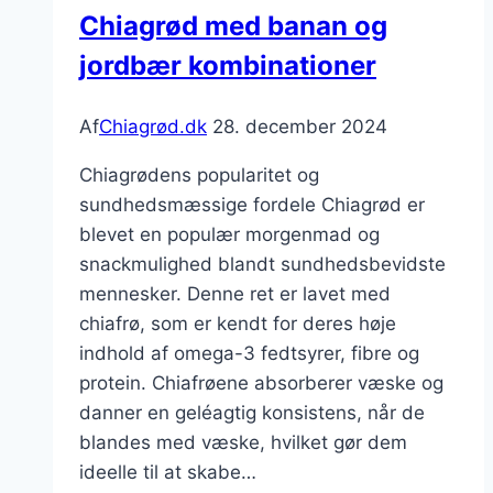
til
Chiagrød med banan og
detox
jordbær kombinationer
Af
Chiagrød.dk
28. december 2024
Chiagrødens popularitet og
sundhedsmæssige fordele Chiagrød er
blevet en populær morgenmad og
snackmulighed blandt sundhedsbevidste
mennesker. Denne ret er lavet med
chiafrø, som er kendt for deres høje
indhold af omega-3 fedtsyrer, fibre og
protein. Chiafrøene absorberer væske og
danner en geléagtig konsistens, når de
blandes med væske, hvilket gør dem
ideelle til at skabe…