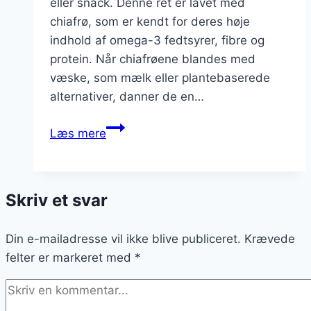
eller snack. Denne ret er lavet med
chiafrø, som er kendt for deres høje
indhold af omega-3 fedtsyrer, fibre og
protein. Når chiafrøene blandes med
væske, som mælk eller plantebaserede
alternativer, danner de en…
Chiagrød
Læs mere
med
mælk:
en
Skriv et svar
cremet
fornøjelse
Din e-mailadresse vil ikke blive publiceret.
Krævede
felter er markeret med
*