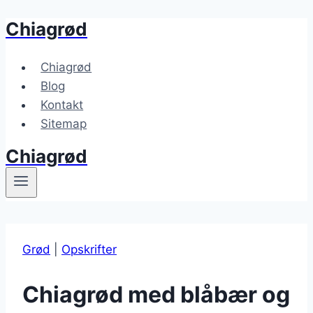
Chiagrød
Fortsæt
til
indhold
Chiagrød
Blog
Kontakt
Sitemap
Chiagrød
Grød
|
Opskrifter
Chiagrød med blåbær og