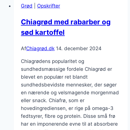
Grød
|
Opskrifter
fyldt
med
Chiagrød med rabarber og
næringsstoffer
sød kartoffel
Af
Chiagrød.dk
14. december 2024
Chiagrødens popularitet og
sundhedsmæssige fordele Chiagrød er
blevet en populær ret blandt
sundhedsbevidste mennesker, der søger
en nærende og velsmagende morgenmad
eller snack. Chiafrø, som er
hovedingrediensen, er rige på omega-3
fedtsyrer, fibre og protein. Disse små frø
har en imponerende evne til at absorbere