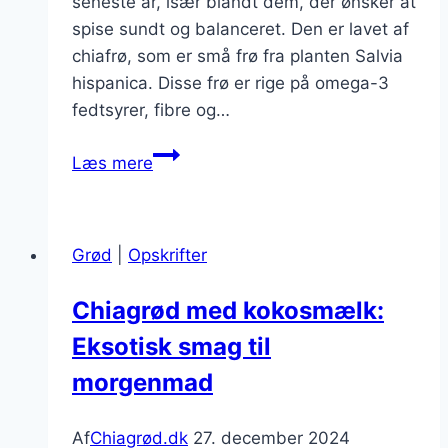
seneste år, især blandt dem, der ønsker at
spise sundt og balanceret. Den er lavet af
chiafrø, som er små frø fra planten Salvia
hispanica. Disse frø er rige på omega-3
fedtsyrer, fibre og…
Chiagrød
Læs mere
med
mælk
og
Grød
|
Opskrifter
bær
for
Chiagrød med kokosmælk:
ekstra
Eksotisk smag til
smag
morgenmad
Af
Chiagrød.dk
27. december 2024