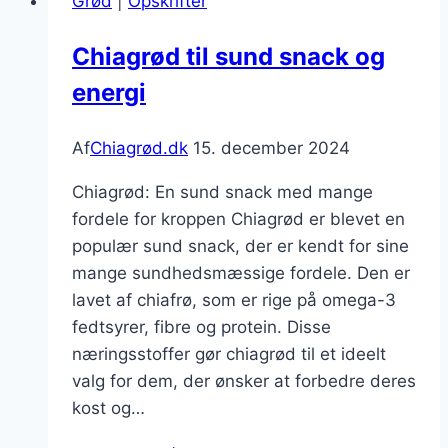
Grød
|
Opskrifter
smag
til
Chiagrød til sund snack og
morgenmad
energi
Af
Chiagrød.dk
15. december 2024
Chiagrød: En sund snack med mange
fordele for kroppen Chiagrød er blevet en
populær sund snack, der er kendt for sine
mange sundhedsmæssige fordele. Den er
lavet af chiafrø, som er rige på omega-3
fedtsyrer, fibre og protein. Disse
næringsstoffer gør chiagrød til et ideelt
valg for dem, der ønsker at forbedre deres
kost og…