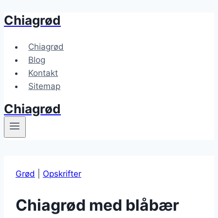
Chiagrød
Fortsæt
til
indhold
Chiagrød
Blog
Kontakt
Sitemap
Chiagrød
Grød
|
Opskrifter
Chiagrød med blåbær