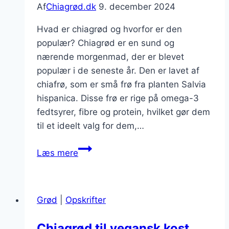
Af
Chiagrød.dk
9. december 2024
Hvad er chiagrød og hvorfor er den
populær? Chiagrød er en sund og
nærende morgenmad, der er blevet
populær i de seneste år. Den er lavet af
chiafrø, som er små frø fra planten Salvia
hispanica. Disse frø er rige på omega-3
fedtsyrer, fibre og protein, hvilket gør dem
til et ideelt valg for dem,…
Chiagrød
Læs mere
med
karamel
og
Grød
|
Opskrifter
banan
Chiagrød til vegansk kost