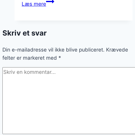
Chiagrød
Læs mere
til
sund
snack
Skriv et svar
og
energi
Din e-mailadresse vil ikke blive publiceret.
Krævede
felter er markeret med
*