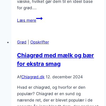
væske, hvilket gør dem til en ideel base
for grød….
Chiagrød
Læs mere
med
rabarber
og
Grød
|
Opskrifter
sød
kartoffel
Chiagrød med mælk og bær
for ekstra smag
Af
Chiagrød.dk
12. december 2024
Hvad er chiagrød, og hvorfor er den
populær? Chiagrød er en sund og
nærende ret, der er blevet populær i de