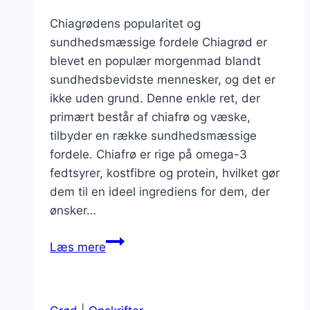
Chiagrødens popularitet og
sundhedsmæssige fordele Chiagrød er
blevet en populær morgenmad blandt
sundhedsbevidste mennesker, og det er
ikke uden grund. Denne enkle ret, der
primært består af chiafrø og væske,
tilbyder en række sundhedsmæssige
fordele. Chiafrø er rige på omega-3
fedtsyrer, kostfibre og protein, hvilket gør
dem til en ideel ingrediens for dem, der
ønsker…
Chiagrød
Læs mere
med
kokosmælk:
Eksotisk