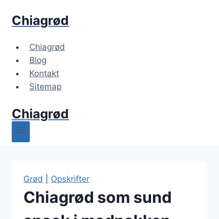
Fortsæt
Chiagrød
til
indhold
Chiagrød
Blog
Kontakt
Sitemap
Chiagrød
Grød
|
Opskrifter
Chiagrød som sund