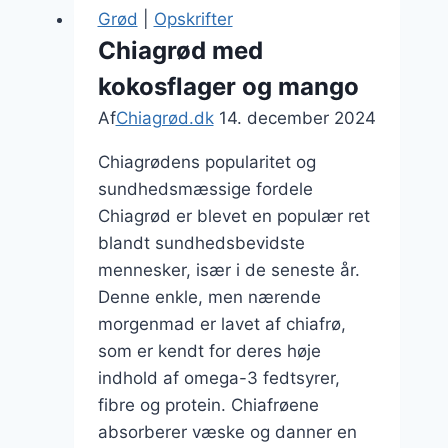
Et
Grød
|
Opskrifter
sprødt
Chiagrød med
indspark
kokosflager og mango
til
din
Af
Chiagrød.dk
14. december 2024
opskrift
Chiagrødens popularitet og
sundhedsmæssige fordele
Chiagrød er blevet en populær ret
blandt sundhedsbevidste
mennesker, især i de seneste år.
Denne enkle, men nærende
morgenmad er lavet af chiafrø,
som er kendt for deres høje
indhold af omega-3 fedtsyrer,
fibre og protein. Chiafrøene
absorberer væske og danner en