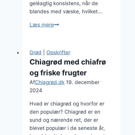
geléagtig konsistens, når de
blandes med væske, hvilket…
Chiagrød
Læs mere
med
kokosflager
og
Grød
|
Opskrifter
mango
Chiagrød med chiafrø
og friske frugter
Af
Chiagrød.dk
19. december
2024
Hvad er chiagrød og hvorfor er
den populær? Chiagrød er en
sund og nærende ret, der er
blevet populær i de seneste år,