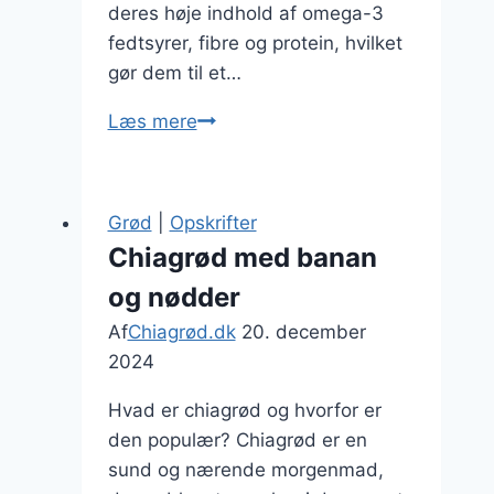
deres høje indhold af omega-3
fedtsyrer, fibre og protein, hvilket
gør dem til et…
Chiagrød
Læs mere
med
mandelmælk
og
Grød
|
Opskrifter
bær
Chiagrød med banan
og nødder
Af
Chiagrød.dk
20. december
2024
Hvad er chiagrød og hvorfor er
den populær? Chiagrød er en
sund og nærende morgenmad,