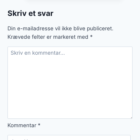
med
Skriv et svar
hvid
chokolade
Din e-mailadresse vil ikke blive publiceret.
Krævede felter er markeret med
*
Kommentar
*