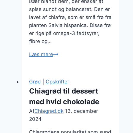
især blandt dem, der ønsker at
spise sundt og balanceret. Den er
lavet af chiafrø, som er små frø fra
planten Salvia hispanica. Disse frø
er rige på omega-3 fedtsyrer,
fibre og…
Chiagrød
Læs mere
med
chiafrø
og
Grød
|
Opskrifter
friske
Chiagrød til dessert
frugter
med hvid chokolade
Af
Chiagrød.dk
13. december
2024
Chiagrødens popularitet som sund