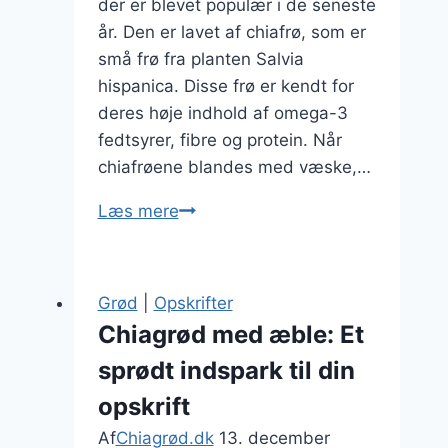
der er blevet populær i de seneste
år. Den er lavet af chiafrø, som er
små frø fra planten Salvia
hispanica. Disse frø er kendt for
deres høje indhold af omega-3
fedtsyrer, fibre og protein. Når
chiafrøene blandes med væske,…
Chiagrød
Læs mere
med
banan
og
Grød
|
Opskrifter
nødder
Chiagrød med æble: Et
sprødt indspark til din
opskrift
Af
Chiagrød.dk
13. december