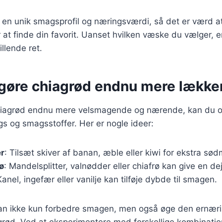
en unik smagsprofil og næringsværdi, så det er værd at
 at finde din favorit. Uanset hvilken væske du vælger, e
illende ret.
t gøre chiagrød endnu mere lække
chiagrød endnu mere velsmagende og nærende, kan du ove
ngs og smagsstoffer. Her er nogle ideer:
er
: Tilsæt skiver af banan, æble eller kiwi for ekstra sød
ø
: Mandelsplitter, valnødder eller chiafrø kan give en dej
Kanel, ingefær eller vanilje kan tilføje dybde til smagen.
r kan ikke kun forbedre smagen, men også øge den ernæ
grød. Ved at eksperimentere med forskellige kombinatio