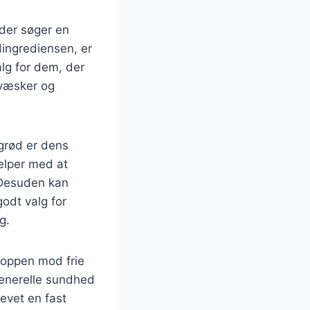
der søger en
ingrediensen, er
alg for dem, der
 væsker og
grød er dens
jælper med at
 Desuden kan
godt valg for
g.
roppen mod frie
generelle sundhed
evet en fast