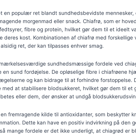
et en populær ret blandt sundhedsbevidste mennesker, 
agende morgenmad eller snack. Chiafrø, som er hoved
dtsyrer, fibre og protein, hvilket gør dem til et ideelt v
e deres kost. Kombinationen af chiafrø med forskellige
 alsidig ret, der kan tilpasses enhver smag.
emærkelsesværdige sundhedsmæssige fordele ved chia
e en sund fordøjelse. De opløselige fibre i chiafrøene h
gelserne og kan bidrage til at forhindre forstoppelse.
 med at stabilisere blodsukkeret, hvilket gør dem til et 
betes eller dem, der ønsker at undgå blodsukkerudsvin
en fremragende kilde til antioxidanter, som beskytter k
ammation. Dette kan have en positiv indvirkning på den 
å mange fordele er det ikke underligt, at chiagrød er bl