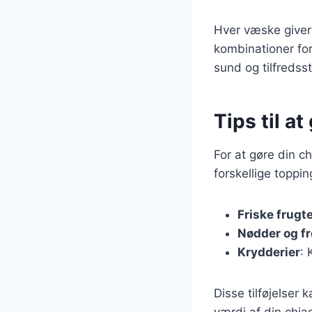
Hver væske giver 
kombinationer for
sund og tilfredsst
Tips til a
For at gøre din 
forskellige toppi
Friske frugt
Nødder og fr
Krydderier
: 
Disse tilføjelse
værdi af din chia