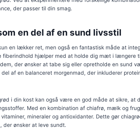
nce, der passer til din smag.
om en del af en sund livsstil
kun en lækker ret, men også en fantastisk måde at inte
e fiberindhold hjælper med at holde dig mæt i længere ti
 dem, der ønsker at tabe sig eller opretholde en sund 
 del af en balanceret morgenmad, der inkluderer protei
grød i din kost kan også være en god måde at sikre, at 
gsstoffer. Med en kombination af chiafrø, mælk og frug
å vitaminer, mineraler og antioxidanter. Dette gør chiagrød
 der ønsker at leve sundt.