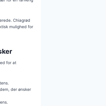
berede. Chiagrød
ktisk mulighed for
sker
ed for at
tens.
l dem, der ønsker
tens.