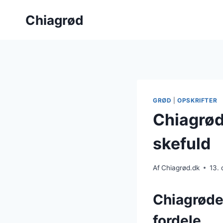
Fortsæt
Chiagrød
til
indhold
GRØD
|
OPSKRIFTER
Chiagrød
skefuld
Af
Chiagrød.dk
13.
Chiagrøde
fordele