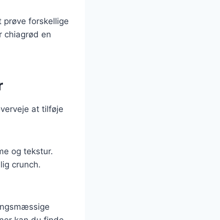
 prøve forskellige
r chiagrød en
r
rveje at tilføje
me og tekstur.
lig crunch.
ringsmæssige
ner kan du finde