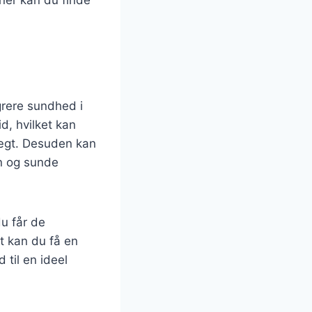
grere sundhed i
d, hvilket kan
vægt. Desuden kan
n og sunde
du får de
t kan du få en
 til en ideel