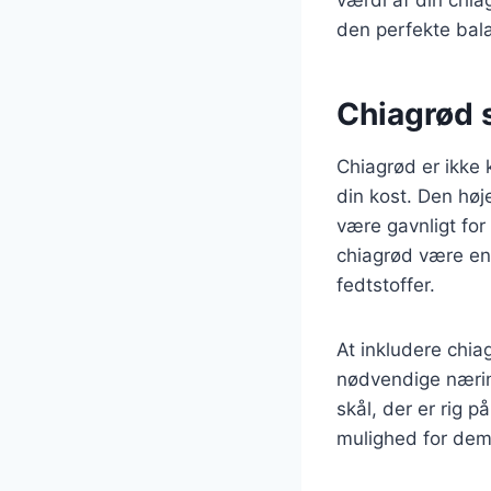
den perfekte bala
Chiagrød s
Chiagrød er ikke 
din kost. Den høj
være gavnligt for
chiagrød være en
fedtstoffer.
At inkludere chia
nødvendige nærin
skål, der er rig p
mulighed for dem,