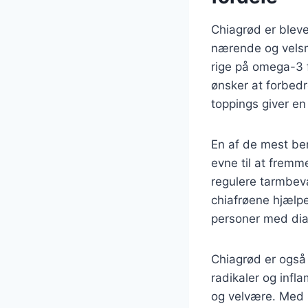
Chiagrød er blev
nærende og velsm
rige på omega-3 fe
ønsker at forbedr
toppings giver en
En af de mest b
evne til at fremm
regulere tarmbevæ
chiafrøene hjælpe
personer med dia
Chiagrød er også 
radikaler og infl
og velvære. Med s