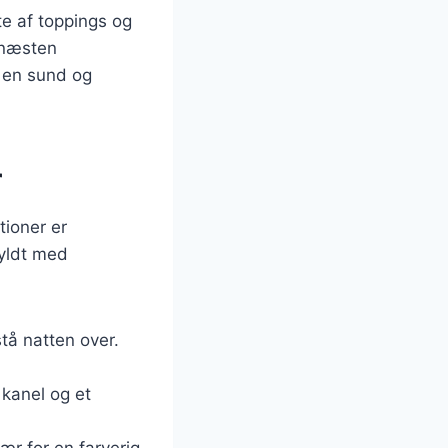
fte af toppings og
 næsten
m en sund og
r
ioner er
fyldt med
tå natten over.
kanel og et
r for en farverig