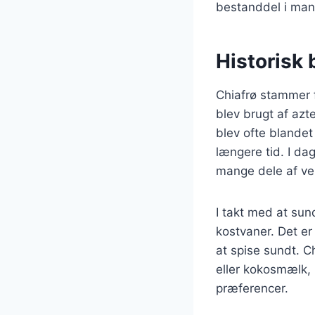
bestanddel i man
Historisk 
Chiafrø stammer 
blev brugt af azt
blev ofte blandet
længere tid. I da
mange dele af ve
I takt med at sun
kostvaner. Det er
at spise sundt. 
eller kokosmælk, h
præferencer.