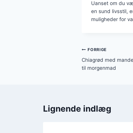
Uanset om du væl
en sund livsstil,
muligheder for var
Indlægsnavi
FORRIGE
Chiagrød med mandel
til morgenmad
Lignende indlæg