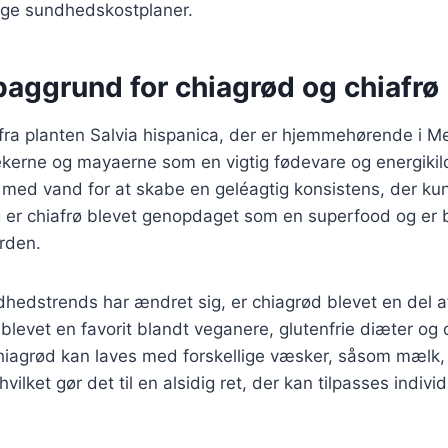
ge sundhedskostplaner.
baggrund for chiagrød og chiafrø
fra planten Salvia hispanica, der er hjemmehørende i M
ekerne og mayaerne som en vigtig fødevare og energikil
 med vand for at skabe en geléagtig konsistens, der ku
g er chiafrø blevet genopdaget som en superfood og er 
rden.
dhedstrends har ændret sig, er chiagrød blevet en del 
 blevet en favorit blandt veganere, glutenfrie diæter og
Chiagrød kan laves med forskellige væsker, såsom mæl
vilket gør det til en alsidig ret, der kan tilpasses individ