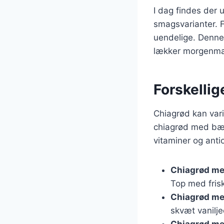
I dag findes der u
smagsvarianter. F
uendelige. Denne 
lækker morgenmad
Forskellig
Chiagrød kan var
chiagrød med bær.
vitaminer og anti
Chiagrød me
Top med frisk
Chiagrød me
skvæt vanilj
Chiagrød me