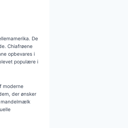
ellemamerika. De
de. Chiafrøene
nne opbevares i
blevet populære i
af moderne
 dem, der ønsker
k, mandelmælk
uelle