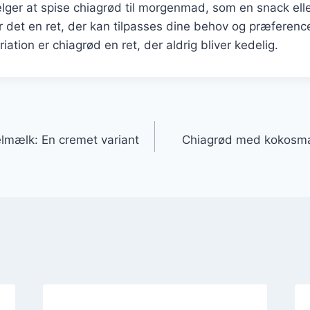
ger at spise chiagrød til morgenmad, som en snack elle
 er det en ret, der kan tilpasses dine behov og præfere
iation er chiagrød en ret, der aldrig bliver kedelig.
gation
mælk: En cremet variant
Chiagrød med kokosmælk