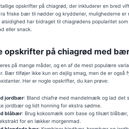
tallige opskrifter på chiagrød, der inkluderer en bred vi
ra friske bær til nødder og krydderier, mulighederne er
alsidighed har bidraget til chiagrødens popularitet so
 eller snack.
e opskrifter på chiagrød med bæ
ieres på mange måder, og en af de mest populære variat
 Bær tilføjer ikke kun en dejlig smag, men de er også 
oxidanter. Her er nogle opskrifter, du kan prøve:
d jordbær
: Bland chiafrø med mandelmælk og lad det s
e jordbær og lidt honning for ekstra sødme.
d blåbær
: Brug kokosmælk som base og tilsæt blåbær, 
eekstrakt for en lækker morgenmad.
d blandede bær
: Kombiner hindbær, brombær og jordbæ