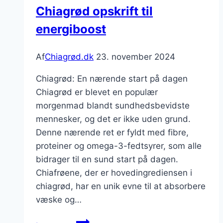
Chiagrød opskrift til
smag
energiboost
Af
Chiagrød.dk
23. november 2024
Chiagrød: En nærende start på dagen
Chiagrød er blevet en populær
morgenmad blandt sundhedsbevidste
mennesker, og det er ikke uden grund.
Denne nærende ret er fyldt med fibre,
proteiner og omega-3-fedtsyrer, som alle
bidrager til en sund start på dagen.
Chiafrøene, der er hovedingrediensen i
chiagrød, har en unik evne til at absorbere
væske og…
Chiagrød