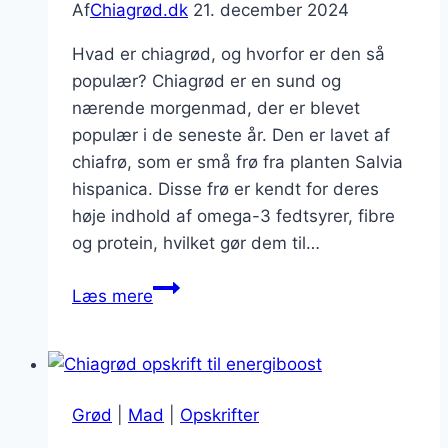
Af
Chiagrød.dk
21. december 2024
Hvad er chiagrød, og hvorfor er den så
populær? Chiagrød er en sund og
nærende morgenmad, der er blevet
populær i de seneste år. Den er lavet af
chiafrø, som er små frø fra planten Salvia
hispanica. Disse frø er kendt for deres
høje indhold af omega-3 fedtsyrer, fibre
og protein, hvilket gør dem til…
Chiagrød
Læs mere
med
mandelmælk
og
bær
Grød
|
Mad
|
Opskrifter
for
ekstra