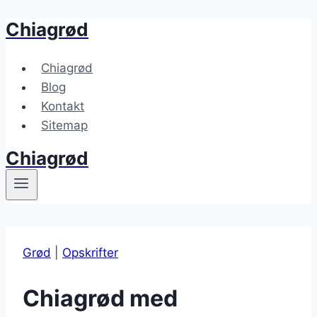
Chiagrød
Fortsæt
til
indhold
Chiagrød
Blog
Kontakt
Sitemap
Chiagrød
Grød
|
Opskrifter
Chiagrød med