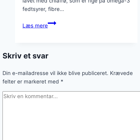
lavet med chiafrø, som er rige på omega-3
fedtsyrer, fibre…
Chiagrød
Læs mere
til
madpakke:
ideer
Skriv et svar
til
en
Din e-mailadresse vil ikke blive publiceret.
travl
Krævede
felter er markeret med
dag
*