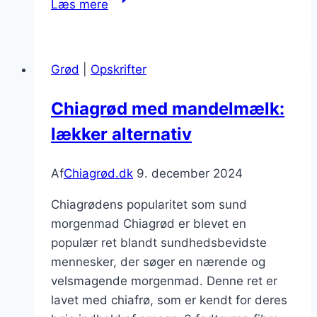
Læs mere
opskrift
til
energiboost
Grød
|
Opskrifter
Chiagrød med mandelmælk:
lækker alternativ
Af
Chiagrød.dk
9. december 2024
Chiagrødens popularitet som sund
morgenmad Chiagrød er blevet en
populær ret blandt sundhedsbevidste
mennesker, der søger en nærende og
velsmagende morgenmad. Denne ret er
lavet med chiafrø, som er kendt for deres