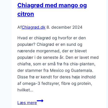
Chiagrød med mango og
oplevelse
citron
Af
Chiagrød.dk
8. december 2024
Hvad er chiagrød og hvorfor er den
populær? Chiagrød er en sund og
nærende morgenmad, der er blevet
populær i de seneste år. Den er lavet med
chiafrø, som er små frø fra chia-planten,
der stammer fra Mexico og Guatemala.
Disse frø er kendt for deres høje indhold
af omega-3 fedtsyrer, fibre og protein,
hvilket…
Chiagrød
Læs mere
med