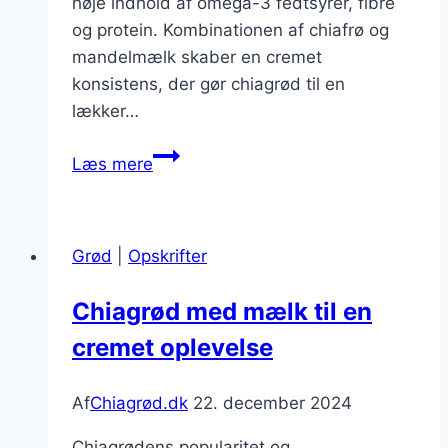
høje indhold af omega-3 fedtsyrer, fibre
og protein. Kombinationen af chiafrø og
mandelmælk skaber en cremet
konsistens, der gør chiagrød til en
lækker…
Chiagrød
Læs mere
med
mandelmælk:
lækker
Grød
|
Opskrifter
alternativ
Chiagrød med mælk til en
cremet oplevelse
Af
Chiagrød.dk
22. december 2024
Chiagrødens popularitet og