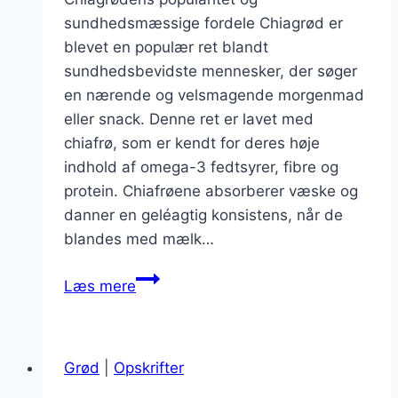
sundhedsmæssige fordele Chiagrød er
blevet en populær ret blandt
sundhedsbevidste mennesker, der søger
en nærende og velsmagende morgenmad
eller snack. Denne ret er lavet med
chiafrø, som er kendt for deres høje
indhold af omega-3 fedtsyrer, fibre og
protein. Chiafrøene absorberer væske og
danner en geléagtig konsistens, når de
blandes med mælk…
Chiagrød
Læs mere
med
mælk
til
Grød
|
Opskrifter
en
cremet