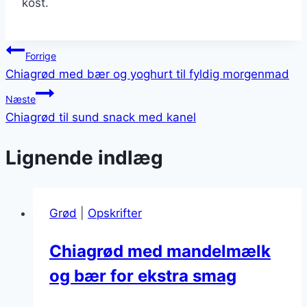
kost.
Indlægsnavigation
Forrige
Chiagrød med bær og yoghurt til fyldig morgenmad
Næste
Chiagrød til sund snack med kanel
Lignende indlæg
Grød
|
Opskrifter
Chiagrød med mandelmælk
og bær for ekstra smag