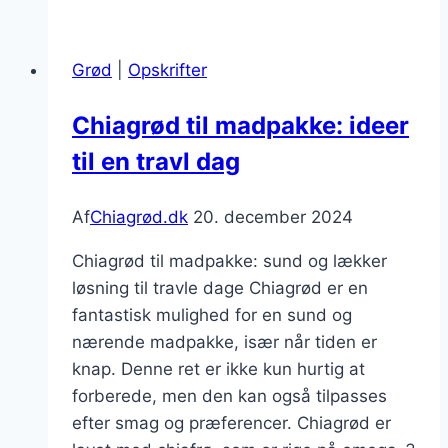
mango
og
Grød
|
Opskrifter
citron
Chiagrød til madpakke: ideer
til en travl dag
Af
Chiagrød.dk
20. december 2024
Chiagrød til madpakke: sund og lækker
løsning til travle dage Chiagrød er en
fantastisk mulighed for en sund og
nærende madpakke, især når tiden er
knap. Denne ret er ikke kun hurtig at
forberede, men den kan også tilpasses
efter smag og præferencer. Chiagrød er