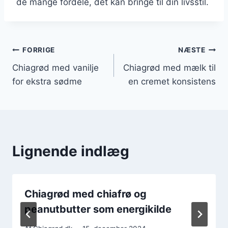
de mange fordele, det kan bringe til din livsstil.
Indlægsnavigation
FORRIGE
NÆSTE
Chiagrød med vanilje
Chiagrød med mælk til
for ekstra sødme
en cremet konsistens
Lignende indlæg
Chiagrød med chiafrø og
peanutbutter som energikilde