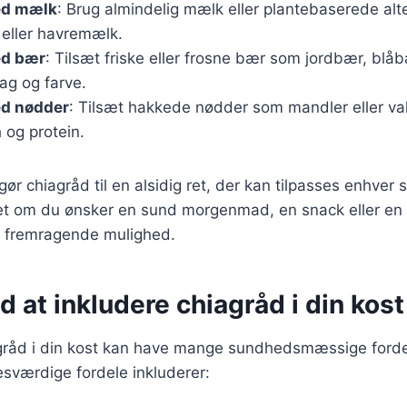
ed mælk
: Brug almindelig mælk eller plantebaserede alt
eller havremælk.
ed bær
: Tilsæt friske eller frosne bær som jordbær, blå
ag og farve.
d nødder
: Tilsæt hakkede nødder som mandler eller va
 og protein.
gør chiagråd til en alsidig ret, der kan tilpasses enhver
t om du ønsker en sund morgenmad, en snack eller en 
 fremragende mulighed.
d at inkludere chiagråd i din kost
agråd i din kost kan have mange sundhedsmæssige forde
værdige fordele inkluderer: