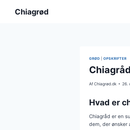
Fortsæt
Chiagrød
til
indhold
GRØD
|
OPSKRIFTER
Chiagråd
Af
Chiagrød.dk
26.
Hvad er ch
Chiagråd er en su
dem, der ønsker a