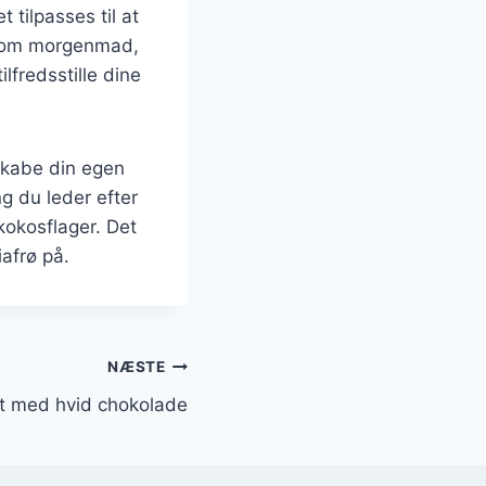
 tilpasses til at
 som morgenmad,
lfredsstille dine
skabe din egen
g du leder efter
kokosflager. Det
afrø på.
NÆSTE
t med hvid chokolade