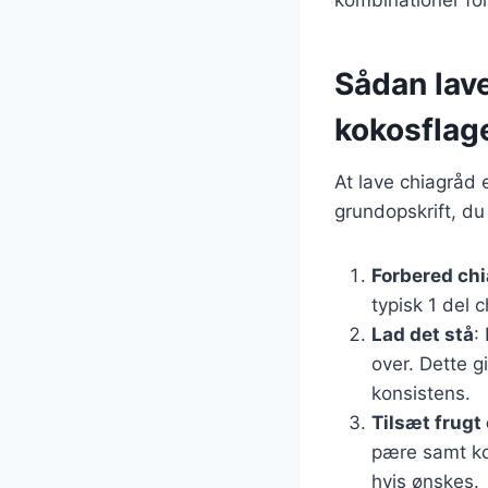
Sådan lav
kokosflag
At lave chiagråd 
grundopskrift, du
Forbered ch
typisk 1 del 
Lad det stå
:
over. Dette g
konsistens.
Tilsæt frugt
pære samt kok
hvis ønskes.