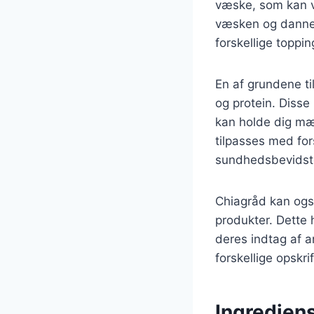
væske, som kan v
væsken og danner 
forskellige toppi
En af grundene ti
og protein. Disse
kan holde dig mæt
tilpasses med fors
sundhedsbevidste
Chiagråd kan ogs
produkter. Dette 
deres indtag af a
forskellige opskr
Ingredien