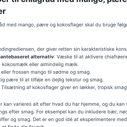
er
gråd med mango, pære og kokosflager skal du bruge føl
ndingrediensen, der giver retten sin karakteristiske kons
lantebaseret alternativ
: Væske til at aktivere chiafrøe
kokosmælk eller almindelig mælk.
k eller frossen mango til sødme og smag.
tig pære til at tilføje en dejlig tekstur og smag.
: Tilsætning af kokosflager giver en lækker, tropisk smag
r kan varieres alt efter hvad du har hjemme, og du kan t
pings efter smag. For eksempel kan du inkludere bær, nødd
ffer og smag. Det er en god idé at eksperimentere med 
at finde din favorit.