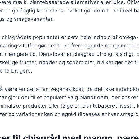
ære mælk, plantebaserede alternativer eller juice. Chi
en geléagtig konsistens, hvilket gør dem til en ideel b
ngs og smagsvarianter.
l chiagrådets popularitet er dets høje indhold af omega-3
 næringsstoffer gør det til en fremragende morgenmad e
 i længere tid. Derudover er chiagråd utroligt alsidigt, 
kellige frugter, nødder og sødemidler, hvilket gør det til
 forbrugere.
å være en del af en vegansk kost, da det ikke indehold
har gjort det til et populært valg blandt dem, der ønsker
nimalske produkter eller følge en plantebaseret livsstil
ifter og variationer kan chiagråd tilpasses enhver smag 
ser til chiagråd med mango, pære