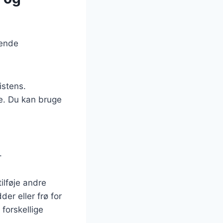
gende
istens.
ne. Du kan bruge
.
ilføje andre
er eller frø for
forskellige