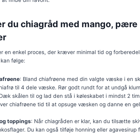
er du chiagråd med mango, pære
er
er en enkel proces, der kræver minimal tid og forberedel
 kan følge:
iafrøene
: Bland chiafrøene med din valgte væske i en sk
chiafrø til 4 dele væske. Rør godt rundt for at undgå klu
 Dæk skålen til og lad den stå i køleskabet i mindst 2 time
iver chiafrøene tid til at opsuge væsken og danne en ge
 og toppings
: Når chiagråden er klar, kan du tilsætte s
osflager. Du kan også tilføje honning eller agavesirup 