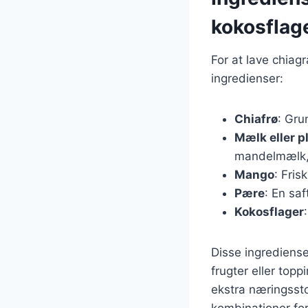
kokosflag
For at lave chia
ingredienser:
Chiafrø
: Gru
Mælk eller p
mandelmælk, 
Mango
: Fris
Pære
: En saf
Kokosflager
Disse ingrediense
frugter eller top
ekstra næringssto
kombinationer for 