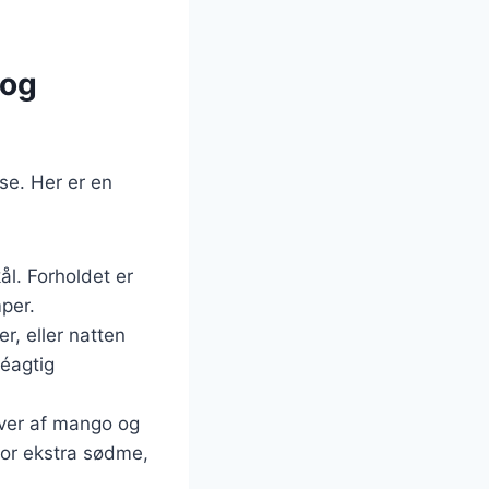
 og
se. Her er en
ål. Forholdet er
mper.
r, eller natten
léagtig
kiver af mango og
for ekstra sødme,