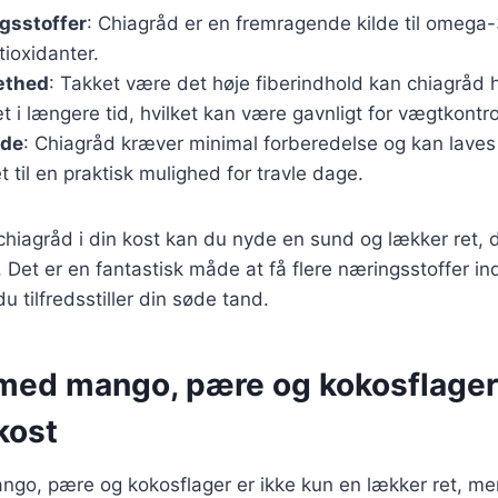
gsstoffer
: Chiagråd er en fremragende kilde til omega-3
tioxidanter.
æthed
: Takket være det høje fiberindhold kan chiagråd
 i længere tid, hvilket kan være gavnligt for vægtkontro
ede
: Chiagråd kræver minimal forberedelse og kan laves
t til en praktisk mulighed for travle dage.
chiagråd i din kost kan du nyde en sund og lækker ret, d
 Det er en fantastisk måde at få flere næringsstoffer ind
 tilfredsstiller din søde tand.
med mango, pære og kokosflager
 kost
go, pære og kokosflager er ikke kun en lækker ret, m