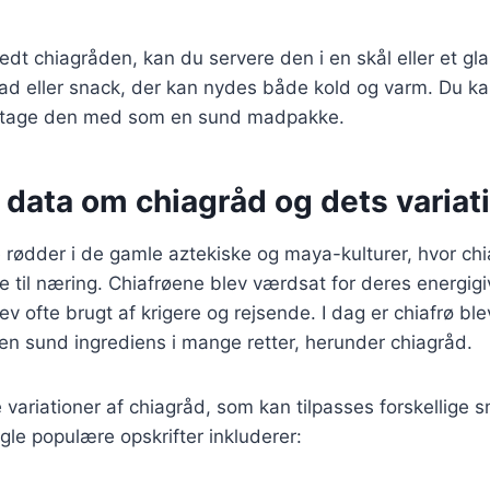
edt chiagråden, kan du servere den i en skål eller et gla
d eller snack, der kan nydes både kold og varm. Du k
g tage den med som en sund madpakke.
 data om chiagråd og dets variat
 rødder i de gamle aztekiske og maya-kulturer, hvor chi
de til næring. Chiafrøene blev værdsat for deres energig
v ofte brugt af krigere og rejsende. I dag er chiafrø bl
en sund ingrediens i mange retter, herunder chiagråd.
variationer af chiagråd, som kan tilpasses forskellige
le populære opskrifter inkluderer: