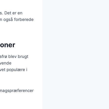
s. Det er en
an også forberede
ioner
afrø blev brugt
ivende
evet populære i
 smagspræferencer