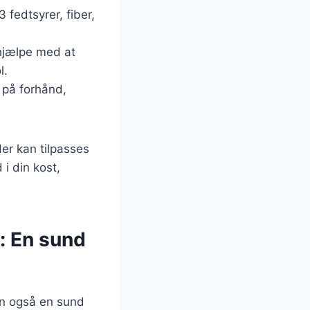
 fedtsyrer, fiber,
 hjælpe med at
l.
 på forhånd,
er kan tilpasses
 i din kost,
: En sund
en også en sund