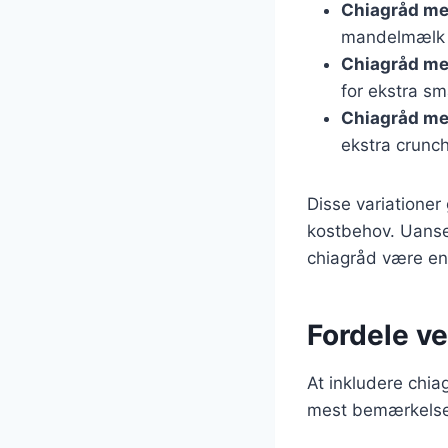
Chiagråd m
mandelmælk 
Chiagråd m
for ekstra sm
Chiagråd me
ekstra crunch
Disse variationer 
kostbehov. Uanse
chiagråd være en
Fordele ve
At inkludere chi
mest bemærkelses