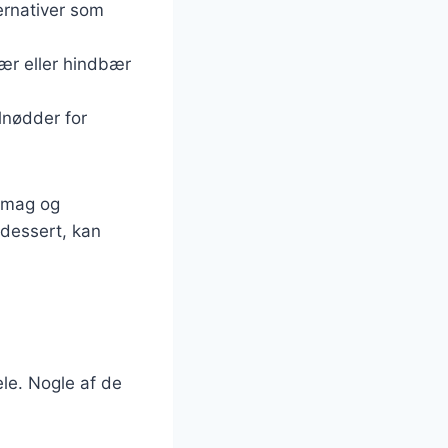
ernativer som
bær eller hindbær
lnødder for
 smag og
dessert, kan
le. Nogle af de