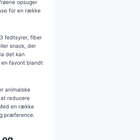
afrøene opsuger
ase for en række
 fedtsyrer, fiber
ller snack, der
da det kan
 en favorit blandt
er animalske
 at reducere
. Med en række
og præference.
 og