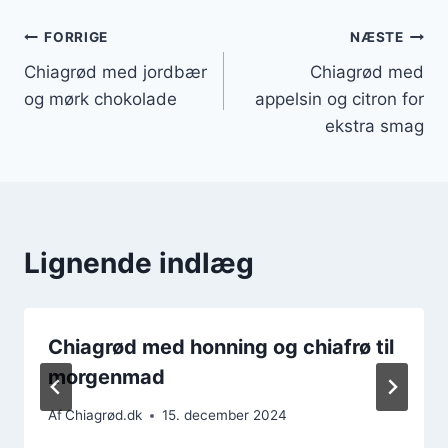
Indlægsnavigation
FORRIGE
NÆSTE
Chiagrød med jordbær
Chiagrød med
og mørk chokolade
appelsin og citron for
ekstra smag
Lignende indlæg
Chiagrød med honning og chiafrø til
morgenmad
Af
Chiagrød.dk
15. december 2024