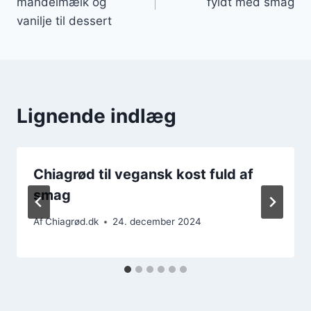
mandelmælk og
fyldt med smag
vanilje til dessert
Lignende indlæg
Chiagrød til vegansk kost fuld af
smag
Af
Chiagrød.dk
24. december 2024