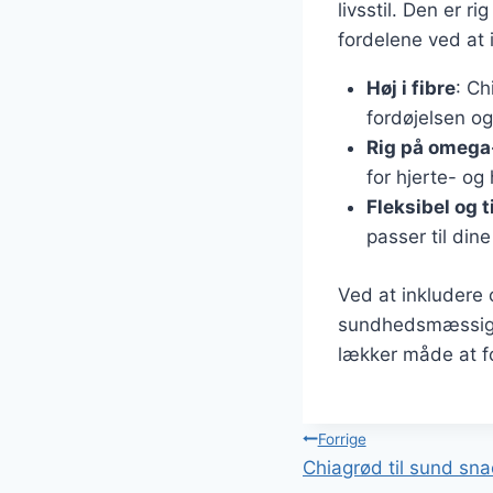
livsstil. Den er r
fordelene ved at 
Høj i fibre
: Ch
fordøjelsen o
Rig på omega
for hjerte- og
Fleksibel og t
passer til di
Ved at inkludere 
sundhedsmæssige f
lækker måde at f
Indlægsnavi
Forrige
Chiagrød til sund sn