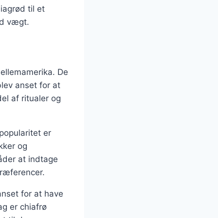
agrød til et
nd vægt.
Mellemamerika. De
lev anset for at
l af ritualer og
opularitet er
kker og
der at indtage
præferencer.
anset for at have
ag er chiafrø