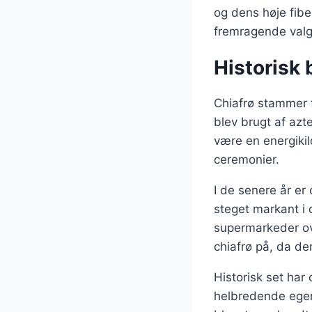
og dens høje fiber
fremragende valg 
Historisk 
Chiafrø stammer 
blev brugt af azt
være en energikil
ceremonier.
I de senere år er
steget markant i 
supermarkeder ov
chiafrø på, da den
Historisk set har
helbredende egensk