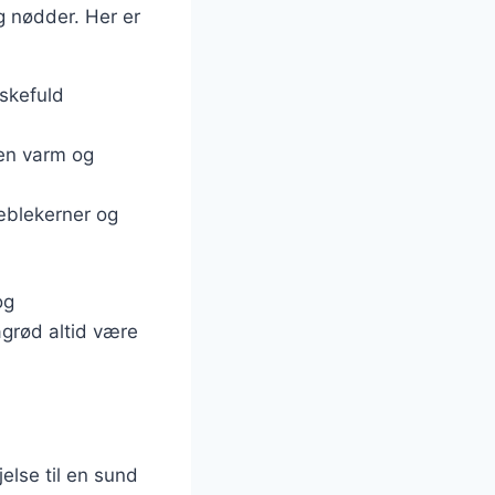
g nødder. Her er
 skefuld
 en varm og
æblekerner og
og
grød altid være
else til en sund