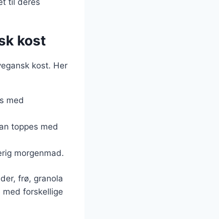
t til deres
nsk kost
 vegansk kost. Her
des med
 kan toppes med
rverig morgenmad.
der, frø, granola
e med forskellige