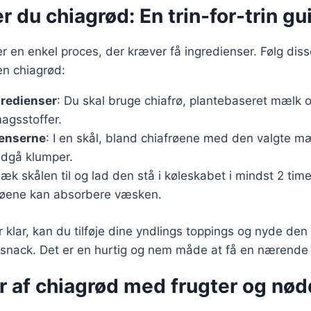
r du chiagrød: En trin-for-trin gu
r en enkel proces, der kræver få ingredienser. Følg disse
en chiagrød:
gredienser
: Du skal bruge chiafrø, plantebaseret mælk 
agsstoffer.
ienserne
: I en skål, bland chiafrøene med den valgte mæ
ndgå klumper.
Dæk skålen til og lad den stå i køleskabet i mindst 2 time
frøene kan absorbere væsken.
 klar, kan du tilføje dine yndlings toppings og nyde de
snack. Det er en hurtig og nem måde at få en nærende 
r af chiagrød med frugter og nød