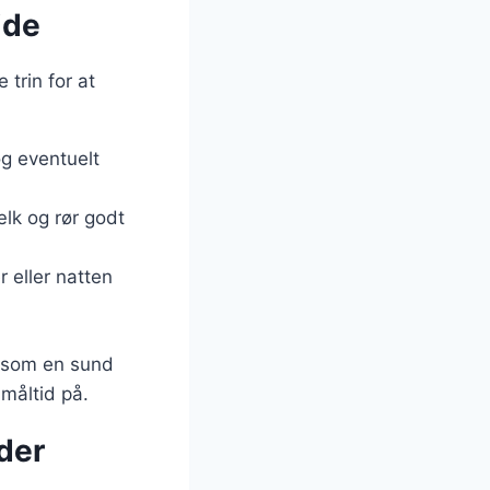
ide
 trin for at
og eventuelt
lk og rør godt
r eller natten
n som en sund
måltid på.
der