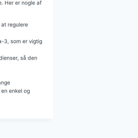
e. Her er nogle af
 at regulere
a-3, som er vigtig
edienser, så den
ange
 en enkel og