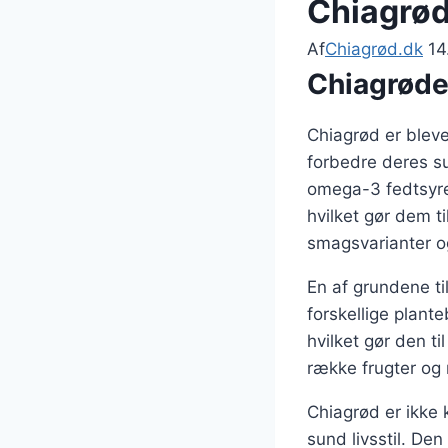
Chiagrød
Af
Chiagrød.dk
14
Chiagrøde
Chiagrød er bleve
forbedre deres su
omega-3 fedtsyrer
hvilket gør dem ti
smagsvarianter o
En af grundene ti
forskellige plan
hvilket gør den t
række frugter og 
Chiagrød er ikke
sund livsstil. D