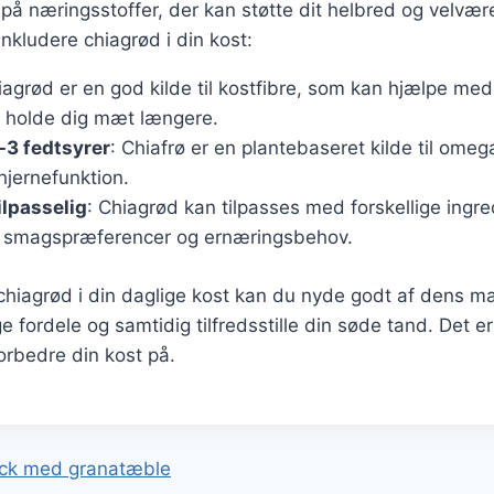
ig på næringsstoffer, der kan støtte dit helbred og velvær
inkludere chiagrød i din kost:
iagrød er en god kilde til kostfibre, som kan hjælpe med
g holde dig mæt længere.
-3 fedtsyrer
: Chiafrø er en plantebaseret kilde til omeg
 hjernefunktion.
ilpasselig
: Chiagrød kan tilpasses med forskellige ingr
ne smagspræferencer og ernæringsbehov.
chiagrød i din daglige kost kan du nyde godt af dens m
ordele og samtidig tilfredsstille din søde tand. Det er
orbedre din kost på.
gation
ack med granatæble