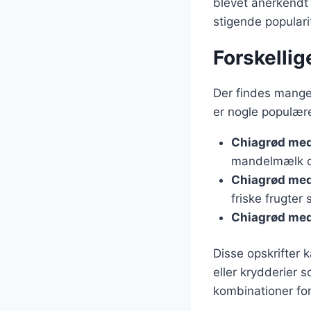
blevet anerkendt 
stigende populari
Forskellig
Der findes mange 
er nogle populære
Chiagrød me
mandelmælk og
Chiagrød me
friske frugter
Chiagrød me
Disse opskrifter 
eller krydderier 
kombinationer for