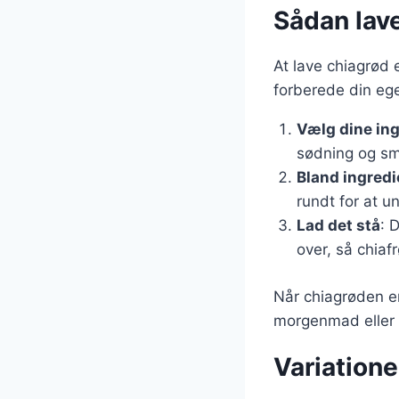
Sådan lave
At lave chiagrød e
forberede din eg
Vælg dine in
sødning og sm
Bland ingred
rundt for at u
Lad det stå
: 
over, så chia
Når chiagrøden er
morgenmad eller 
Variatione