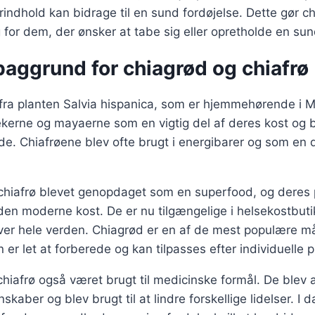
indhold kan bidrage til en sund fordøjelse. Dette gør chi
for dem, der ønsker at tabe sig eller opretholde en su
baggrund for chiagrød og chiafrø
fra planten Salvia hispanica, som er hjemmehørende i 
ekerne og mayaerne som en vigtig del af deres kost og b
de. Chiafrøene blev ofte brugt i energibarer og som en de
 chiafrø blevet genopdaget som en superfood, og deres p
den moderne kost. De er nu tilgængelige i helsekostbuti
er hele verden. Chiagrød er en af de mest populære må
 er let at forberede og kan tilpasses efter individuelle 
 chiafrø også været brugt til medicinske formål. De blev 
aber og blev brugt til at lindre forskellige lidelser. I d