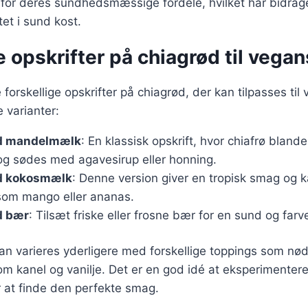
for deres sundhedsmæssige fordele, hvilket har bidrage
tet i sund kost.
e opskrifter på chiagrød til vega
forskellige opskrifter på chiagrød, der kan tilpasses til
 varianter:
d mandelmælk
: En klassisk opskrift, hvor chiafrø blan
 sødes med agavesirup eller honning.
d kokosmælk
: Denne version giver en tropisk smag og
 som mango eller ananas.
d bær
: Tilsæt friske eller frosne bær for en sund og fa
kan varieres yderligere med forskellige toppings som nød
som kanel og vanilje. Det er en god idé at eksperimenter
 at finde den perfekte smag.