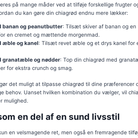
eres på mange måder ved at tilføje forskellige frugter o
hvordan du kan gøre din chiagrød endnu mere lækker:
 banan og peanutbutter
: Tilsæt skiver af banan og en
 for en cremet og mættende morgenmad.
 æble og kanel
: Tilsæt revet æble og et drys kanel for
 granatæble og nødder
: Top din chiagrød med granat
r for ekstra crunch og smag.
gør det muligt at tilpasse chiagrød til dine præferencer 
 behov. Uanset hvilken kombination du vælger, vil chia
r mulighed.
om en del af en sund livsstil
kun en velsmagende ret, men også en fremragende tilføj