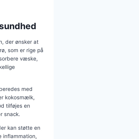
g sundhed
, der ønsker at
ø, som er rige på
absorbere væske,
kellige
ilberedes med
er kokosmælk,
d tilføjes en
r snack.
er kan støtte en
e inflammation,