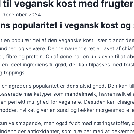
 til vegansk kost med frugter
. december 2024
ns popularitet i vegansk kost o
t en populær del af den veganske kost, især blandt dem
ndhed og velvære. Denne nærende ret er lavet af chiafr
, fibre og protein. Chiafrøene har en unik evne til at 
l en ideel ingrediens til grød, der kan tilpasses med fors
g toppings.
l chiagrødens popularitet er dens alsidighed. Den kan t
tebaserede mælketyper som mandelmælk, havremælk ell
il en perfekt mulighed for veganere. Desuden kan chiagrø
nødder, hvilket giver en sund og lækker morgenmad elle
 kun velsmagende, men også fyldt med næringsstoffer, d
en indeholder antioxidanter, som hjælper med at bekæmp