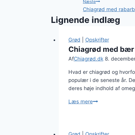
Næste
Chiagrød med rabarbe
Lignende indlæg
Grød
|
Opskrifter
Chiagrød med bær
Af
Chiagrød.dk
8. decembe
Hvad er chiagrød og hvorf
populær i de seneste år. Den
deres høje indhold af omega-
Chiagrød
Læs mere
med
bær
og
mandelmel
Grød
|
Opskrifter