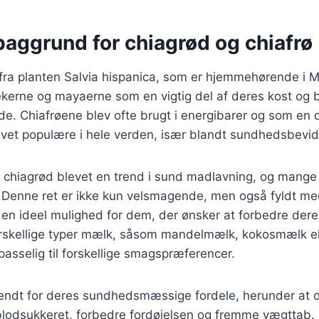
baggrund for chiagrød og chiafrø
fra planten Salvia hispanica, som er hjemmehørende i 
ekerne og mayaerne som en vigtig del af deres kost og b
e. Chiafrøene blev ofte brugt i energibarer og som en del
evet populære i hele verden, især blandt sundhedsbevid
r chiagrød blevet en trend i sund madlavning, og mange 
. Denne ret er ikke kun velsmagende, men også fyldt me
il en ideel mulighed for dem, der ønsker at forbedre der
rskellige typer mælk, såsom mandelmælk, kokosmælk el
lpasselig til forskellige smagspræferencer.
kendt for deres sundhedsmæssige fordele, herunder at 
blodsukkeret, forbedre fordøjelsen og fremme vægttab. 