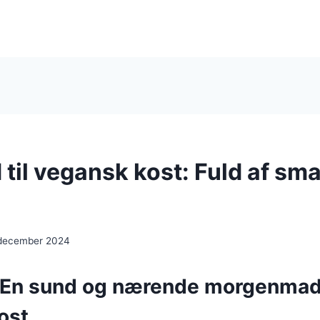
til vegansk kost: Fuld af sm
 december 2024
 En sund og nærende morgenmad 
ost