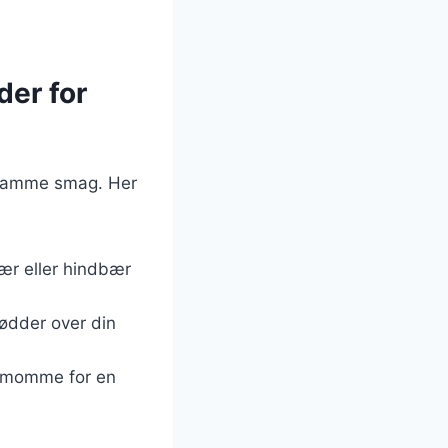
der for
n samme smag. Her
bær eller hindbær
ødder over din
rdemomme for en