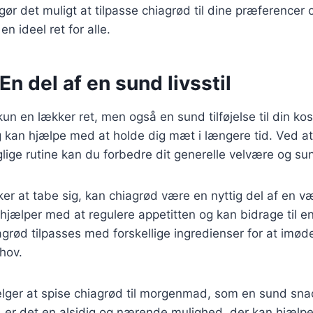
 gør det muligt at tilpasse chiagrød til dine præferencer
 en ideel ret for alle.
En del af en sund livsstil
un en lækker ret, men også en sund tilføjelse til din kos
 kan hjælpe med at holde dig mæt i længere tid. Ved at
glige rutine kan du forbedre dit generelle velvære og s
er at tabe sig, kan chiagrød være en nyttig del af en 
 hjælper med at regulere appetitten og kan bidrage til e
grød tilpasses med forskellige ingredienser for at im
hov.
ger at spise chiagrød til morgenmad, som en sund snac
, er det en alsidig og nærende mulighed, der kan hjælp