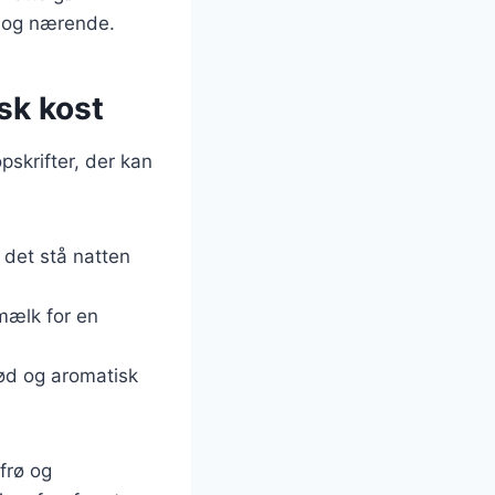
t og nærende.
nsk kost
skrifter, der kan
det stå natten
mælk for en
 sød og aromatisk
frø og