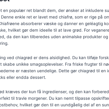
et en populær ret blandt dem, der ønsker at inkludere 
 Denne enkle ret er lavet med chiafrø, som er rige på o
 Chiafrøene absorberer væske og danner en geléagtig ko
, hvilket gør dem ideelle til at lave grød. For veganer
ed, da den kan tilberedes uden animalske produkter og 
ing.
ing ved chiagrød er dens alsidighed. Du kan tilføje forsk
at skabe unikke smagsoplevelser. Fra friske frugter til n
hederne er næsten uendelige. Dette gør chiagrød til en ide
s eller endda dessert.
rød kræves der kun få ingredienser, og den kan forbere
rfekt til travle morgener. Du kan nemt tilpasse opskriften
stbehov, hvilket gør den til en uundgåelig del af en su