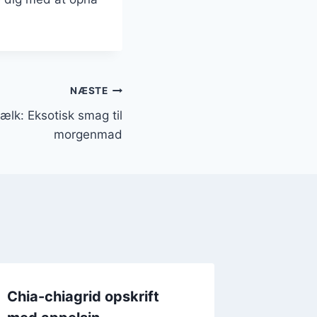
NÆSTE
lk: Eksotisk smag til
morgenmad
Chia-chiagrid opskrift
Chiagrø