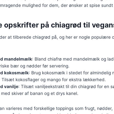
fremragende mulighed for dem, der ønsker at spise sund
e opskrifter på chiagrød til vega
r at tilberede chiagrød på, og her er nogle populære op
ed mandelmælk
: Bland chiafrø med mandelmælk og lad 
friske bær og nødder før servering.
ed kokosmælk
: Brug kokosmælk i stedet for almindelig 
. Tilsæt kokosflager og mango for ekstra lækkerhed.
d vanilje
: Tilsæt vaniljeekstrakt til din chiagrød for en
 med skiver af banan og et drys kanel.
kan varieres med forskellige toppings som frugt, nødder, 