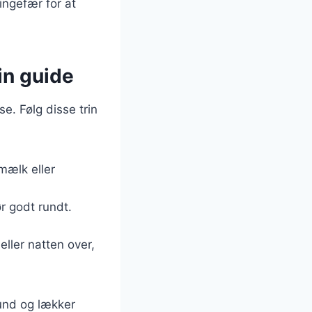
ingefær for at
in guide
e. Følg disse trin
mælk eller
r godt rundt.
eller natten over,
sund og lækker