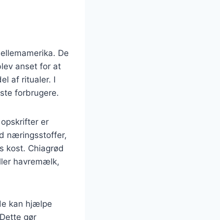
Mellemamerika. De
lev anset for at
 af ritualer. I
ste forbrugere.
opskrifter er
d næringsstoffer,
es kost. Chiagrød
ler havremælk,
de kan hjælpe
Dette gør