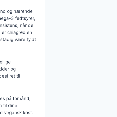
sund og nærende
mega-3 fedtsyrer,
nsistens, når de
e er chiagrød en
stadig være fyldt
ellige
ødder og
el ret til
des på forhånd,
 til dine
nd vegansk kost.