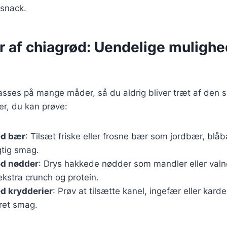
snack.
r af chiagrød: Uendelige mulighe
passes på mange måder, så du aldrig bliver træt af de
er, du kan prøve:
ed bær
: Tilsæt friske eller frosne bær som jordbær, blå
gtig smag.
d nødder
: Drys hakkede nødder som mandler eller valn
ekstra crunch og protein.
d krydderier
: Prøv at tilsætte kanel, ingefær eller ka
ret smag.