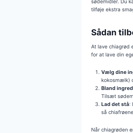
sødemidler. Du k
tilføje ekstra sma
Sådan tilb
At lave chiagrød 
for at lave din e
Vælg dine i
kokosmælk) o
Bland ingre
Tilsæt sødem
Lad det stå
:
så chiafrøen
Når chiagrøden er