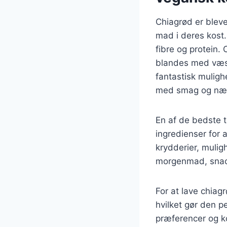
Chiagrød er blev
mad i deres kost.
fibre og protein.
blandes med væske
fantastisk muligh
med smag og nær
En af de bedste t
ingredienser for 
krydderier, mulig
morgenmad, snack
For at lave chiag
hvilket gør den pe
præferencer og ko