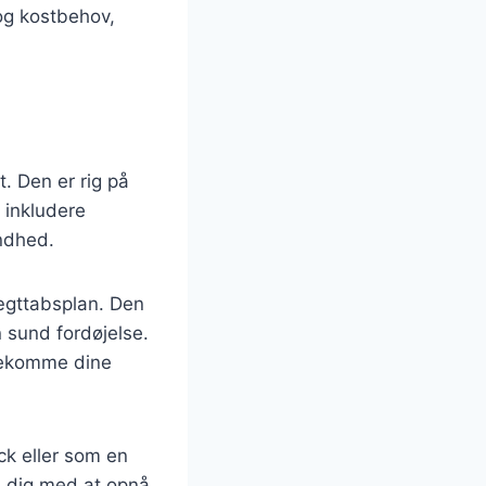
 og kostbehov,
t. Den er rig på
 inkludere
undhed.
vægttabsplan. Den
n sund fordøjelse.
ødekomme dine
k eller som en
e dig med at opnå