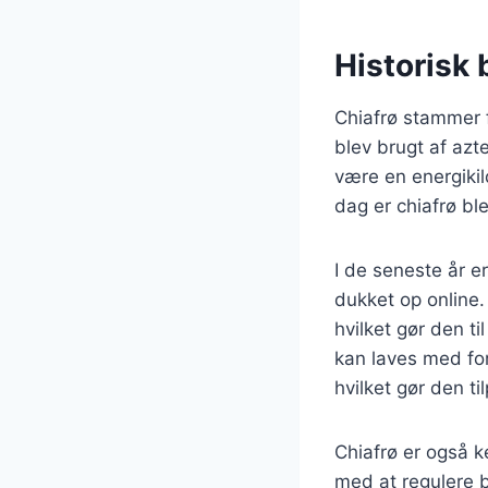
Historisk 
Chiafrø stammer 
blev brugt af azt
være en energikild
dag er chiafrø bl
I de seneste år e
dukket op online
hvilket gør den t
kan laves med fo
hvilket gør den ti
Chiafrø er også 
med at regulere 