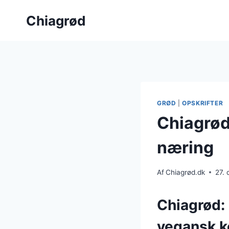
Fortsæt
Chiagrød
til
indhold
GRØD
|
OPSKRIFTER
Chiagrød 
næring
Af
Chiagrød.dk
27.
Chiagrød:
vegansk k