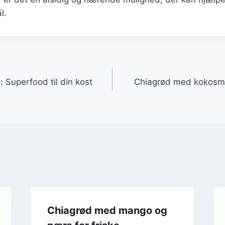
l.
gation
 Superfood til din kost
Chiagrød med kokosmæ
Chiagrød med mango og