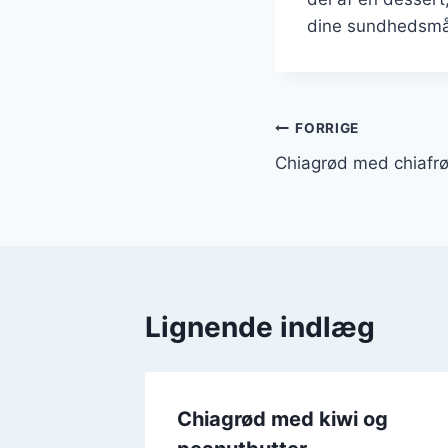
dine sundhedsmå
Indlægsnavi
FORRIGE
Chiagrød med chiafrø:
Lignende indlæg
o nibs
Chiagrød med kiwi og