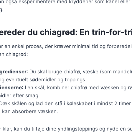
an også eksperimentere med krydderier som kanel eller 
g.
ereder du chiagrød: En trin-for-tr
er en enkel proces, der kræver minimal tid og forberedels
gen chiagrød:
ngredienser
: Du skal bruge chiafrø, væske (som mandel
g eventuelt sødemidler og toppings.
dienserne
: I en skål, kombiner chiafrø med væsken og rø
idler efter smag.
 Dæk skålen og lad den stå i køleskabet i mindst 2 timer 
e kan absorbere væsken.
 klar, kan du tilføje dine yndlingstoppings og nyde en 