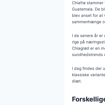
Chiafrø stammer 
Guatemala. De bl
blev anset for at
sammenhænge og
I de senere år er
rige på næringss
Chiagrød er en m
sundhedstrends o
I dag findes der u
klassiske variant
diæt.
Forskellig