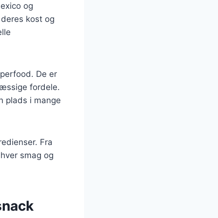
Mexico og
 deres kost og
lle
uperfood. De er
æssige fordele.
n plads i mange
redienser. Fra
enhver smag og
 snack