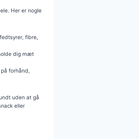
le. Her er nogle
edtsyrer, fibre,
 holde dig mæt
 på forhånd,
 sundt uden at gå
ack eller