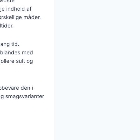
vidste
je indhold af
orskellige måder,
tider.
ang tid.
e blandes med
ollere sult og
pbevare den i
 og smagsvarianter