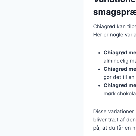
smagspræ
Chiagrød kan til
Her er nogle vari
Chiagrød m
almindelig m
Chiagrød me
gør det til e
Chiagrød me
mørk chokolad
Disse variationer
bliver træt af de
på, at du får en