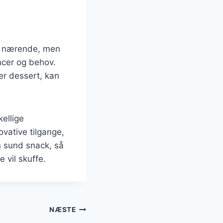
t
kun nærende, men
encer og behov.
r dessert, kan
ellige
ovative tilgange,
n sund snack, så
 vil skuffe.
NÆSTE