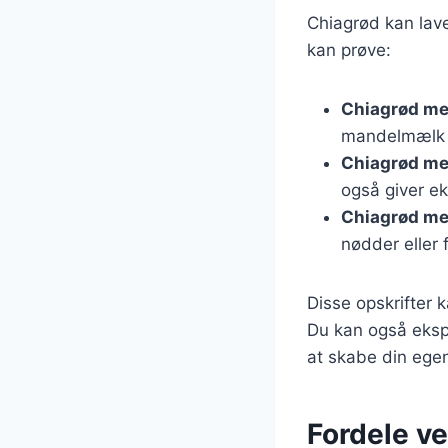
Chiagrød kan lave
kan prøve:
Chiagrød m
mandelmælk e
Chiagrød m
også giver ek
Chiagrød me
nødder eller f
Disse opskrifter 
Du kan også ekspe
at skabe din egen
Fordele v