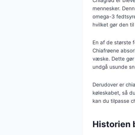
Chiagrød er ble
mennesker. Denne 
omega-3 fedtsyrer
hvilket gør den t
En af de største 
Chiafrøene absor
væske. Dette gør 
undgå usunde sn
Derudover er chia
køleskabet, så du
kan du tilpasse c
Historien 