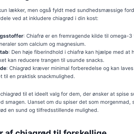
 kun lækker, men også fyldt med sundhedsmæssige forde
rdele ved at inkludere chiagrød i din kost:
gsstoffer
: Chiafrø er en fremragende kilde til omega-3 f
ineraler som calcium og magnesium.
ttab
: Den høje fiberindhold i chiafrø kan hjælpe med at
ket kan reducere trangen til usunde snacks.
ede
: Chiagrød kræver minimal forberedelse og kan laves
et til en praktisk snackmulighed.
 chiagrød til et ideelt valg for dem, der ønsker at spise
d smagen. Uanset om du spiser det som morgenmad, sn
rød en sund og tilfredsstillende mulighed.
 af chiagrød til forskellige