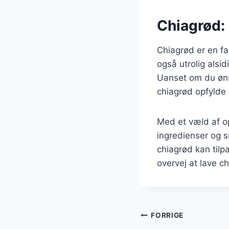
Chiagrød: 
Chiagrød er en fan
også utrolig alsid
Uanset om du øns
chiagrød opfylde 
Med et væld af op
ingredienser og s
chiagrød kan tilp
overvej at lave c
Indlægsnavi
FORRIGE