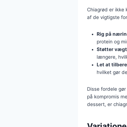
Chiagrød er ikke
af de vigtigste fo
Rig på nærin
protein og m
Støtter væg
længere, hvil
Let at tilber
hvilket gør d
Disse fordele gør
på kompromis me
dessert, er chiag
Variationer