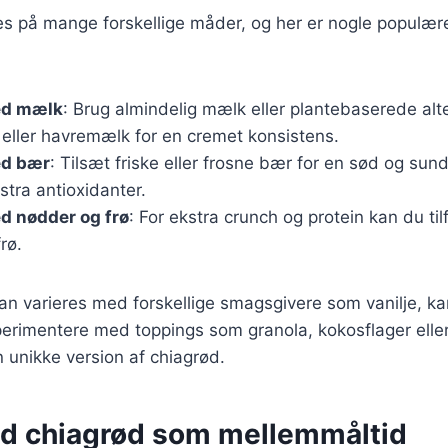
s på mange forskellige måder, og her er nogle populære
ed mælk
: Brug almindelig mælk eller plantebaserede alt
ller havremælk for en cremet konsistens.
ed bær
: Tilsæt friske eller frosne bær for en sød og sun
stra antioxidanter.
d nødder og frø
: For ekstra crunch og protein kan du ti
rø.
kan varieres med forskellige smagsgivere som vanilje, kan
rimentere med toppings som granola, kokosflager eller f
 unikke version af chiagrød.
ed chiagrød som mellemmåltid