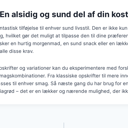
En alsidig og sund del af din kos
tastisk tilføjelse til enhver sund livsstil. Den er ikke 
ig, hvilket gør det muligt at tilpasse den til dine præfer
ker en hurtig morgenmad, en sund snack eller en lække
alle disse krav.
skrifter og variationer kan du eksperimentere med forsk
magskombinationer. Fra klassiske opskrifter til mere inn
asses til enhver smag. Så næste gang du har brug for e
hiagrød – det er en lækker og nærende mulighed, der ikke
gation