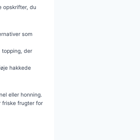
 opskrifter, du
ernativer som
d topping, der
lføje hakkede
el eller honning.
riske frugter for