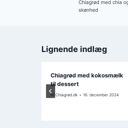
Chiagrød med chia o
skønhed
Lignende indlæg
sk kost
Chiagrød med kokosmælk
til dessert
ber 2024
Af
Chiagrød.dk
16. december 2024