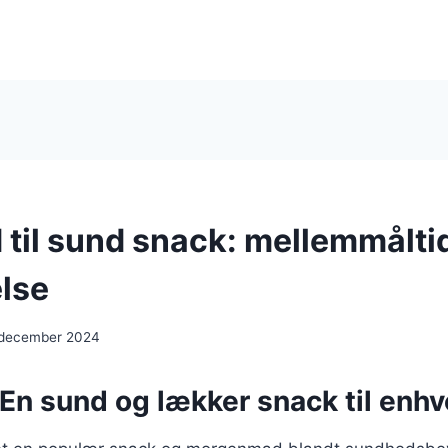
 til sund snack: mellemmålti
else
 december 2024
En sund og lækker snack til enhve