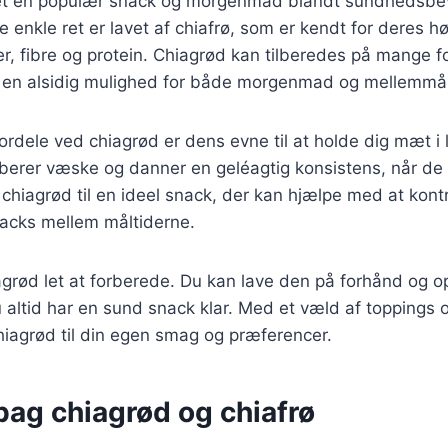
vet en populær snack og morgenmad blandt sundhedsbe
enkle ret er lavet af chiafrø, som er kendt for deres hø
, fibre og protein. Chiagrød kan tilberedes på mange f
il en alsidig mulighed for både morgenmad og mellemmål
fordele ved chiagrød er dens evne til at holde dig mæt i l
berer væske og danner en geléagtig konsistens, når d
chiagrød til en ideel snack, der kan hjælpe med at kontr
acks mellem måltiderne.
grød let at forberede. Du kan lave den på forhånd og o
 altid har en sund snack klar. Med et væld af toppings
hiagrød til din egen smag og præferencer.
bag chiagrød og chiafrø