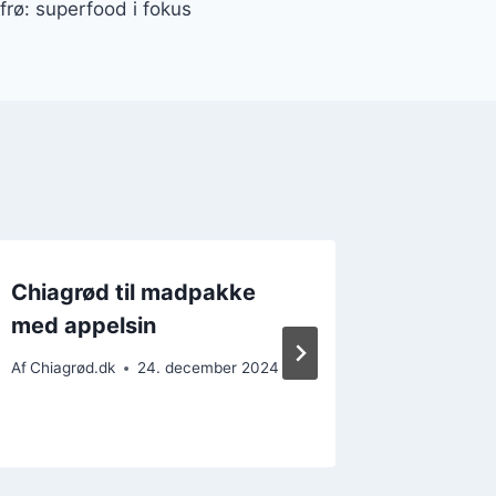
rø: superfood i fokus
Chiagrød til madpakke
Chiagr
med appelsin
krydderi
Af
Chiagrød.dk
24. december 2024
Af
Chiagrø