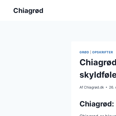
Fortsæt
Chiagrød
til
indhold
GRØD
|
OPSKRIFTER
Chiagrød
skyldføl
Af
Chiagrød.dk
26.
Chiagrød: 