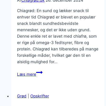
Af
Chiagrød.dk
26. december 2024
Chiagrød: En sund og lækker snack til
enhver tid Chiagrød er blevet en populær
snack blandt sundhedsbevidste
mennesker, og det er ikke uden grund.
Denne enkle ret er lavet med chiafrø, som
er rige på omega-3 fedtsyrer, fibre og
protein. Chiagrød kan tilberedes på mange
forskellige måder, hvilket gør den til en
alsidig mulighed for…
Chiagrød
Læs mere
med
kiwi
og
Grød
|
Opskrifter
havremælk
til