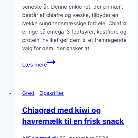
seneste år. Denne enkle ret, der primært
består af chiafrø og væske, tilbyder en
række sundhedsmæssige fordele. Chiafrø
er rige på omega-3 fedtsyrer, kostfibre og
protein, hvilket gør dem til et fremragende
valg for dem, der ønsker at…
Chiagrød
Læs mere
til
måltid
med
Grød
|
Opskrifter
græsk
yoghurt
Chiagrød med kiwi og
havremælk til en frisk snack