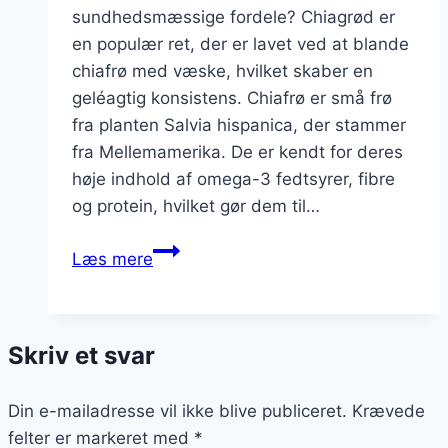
sundhedsmæssige fordele? Chiagrød er
en populær ret, der er lavet ved at blande
chiafrø med væske, hvilket skaber en
geléagtig konsistens. Chiafrø er små frø
fra planten Salvia hispanica, der stammer
fra Mellemamerika. De er kendt for deres
høje indhold af omega-3 fedtsyrer, fibre
og protein, hvilket gør dem til…
Chiagrød
Læs mere
med
kokosflager
og
Skriv et svar
æble
Din e-mailadresse vil ikke blive publiceret.
Krævede
felter er markeret med
*