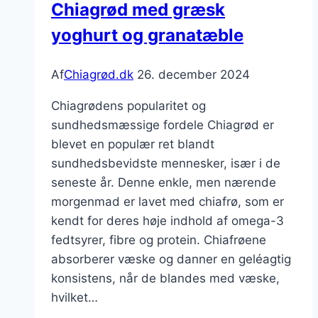
Chiagrød med græsk
en
yoghurt og granatæble
frisk
snack
Af
Chiagrød.dk
26. december 2024
Chiagrødens popularitet og
sundhedsmæssige fordele Chiagrød er
blevet en populær ret blandt
sundhedsbevidste mennesker, især i de
seneste år. Denne enkle, men nærende
morgenmad er lavet med chiafrø, som er
kendt for deres høje indhold af omega-3
fedtsyrer, fibre og protein. Chiafrøene
absorberer væske og danner en geléagtig
konsistens, når de blandes med væske,
hvilket…