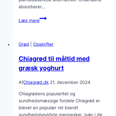
absorberer…
Chiagrød
Læs mere
med
kokosmælk
til
Grød
|
Opskrifter
dessert
Chiagrød til måltid med
græsk yoghurt
Af
Chiagrød.dk
21. december 2024
Chiagrødens popularitet og
sundhedsmæssige fordele Chiagrød er
blevet en populær ret blandt
sundhedsbevidste mennesker, især i de