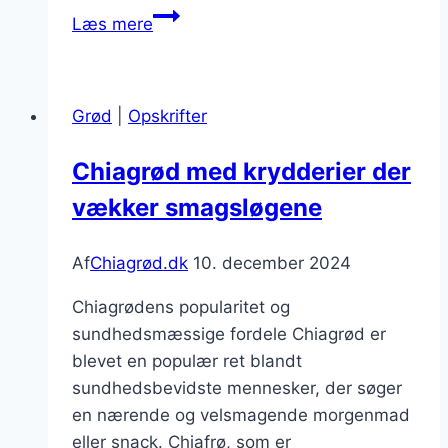
Chiagrød
Læs mere
med
græsk
yoghurt
Grød
|
Opskrifter
og
granatæble
Chiagrød med krydderier der
vækker smagsløgene
Af
Chiagrød.dk
10. december 2024
Chiagrødens popularitet og
sundhedsmæssige fordele Chiagrød er
blevet en populær ret blandt
sundhedsbevidste mennesker, der søger
en nærende og velsmagende morgenmad
eller snack. Chiafrø, som er