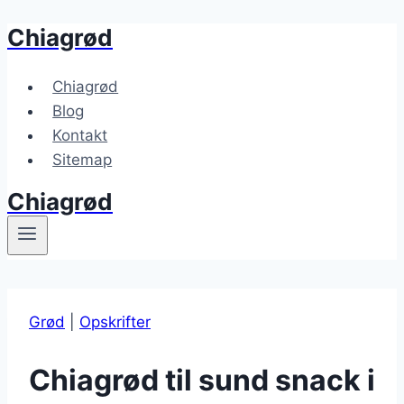
Chiagrød
Fortsæt
til
indhold
Chiagrød
Blog
Kontakt
Sitemap
Chiagrød
Grød
|
Opskrifter
Chiagrød til sund snack i