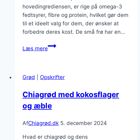
hovedingrediensen, er rige på omega-3
fedtsyrer, fibre og protein, hvilket gør dem
til et ideelt valg for dem, der ønsker at
forbedre deres kost. De små frø har en…
Chiagrød
Læs mere
med
krydderier
der
Grød
|
Opskrifter
vækker
smagsløgene
Chiagrød med kokosflager
og æble
Af
Chiagrød.dk
5. december 2024
Hvad er chiagrød og dens