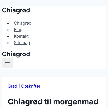
Chiagrød
Fortsæt
til
indhold
Chiagrød
Blog
Kontakt
Sitemap
Chiagrød
Grød
|
Opskrifter
Chiagrød til morgenmad