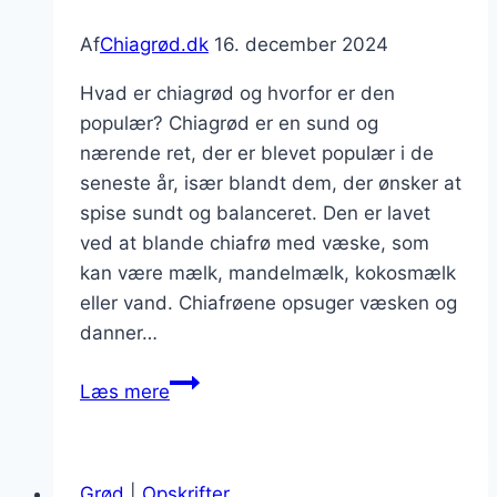
Af
Chiagrød.dk
16. december 2024
Hvad er chiagrød og hvorfor er den
populær? Chiagrød er en sund og
nærende ret, der er blevet populær i de
seneste år, især blandt dem, der ønsker at
spise sundt og balanceret. Den er lavet
ved at blande chiafrø med væske, som
kan være mælk, mandelmælk, kokosmælk
eller vand. Chiafrøene opsuger væsken og
danner…
Chiagrød
Læs mere
avec
chiafrø
og
Grød
|
Opskrifter