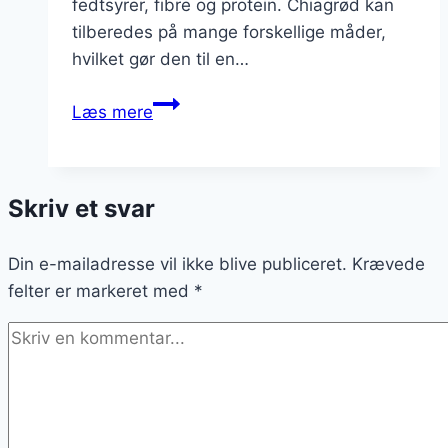
fedtsyrer, fibre og protein. Chiagrød kan
tilberedes på mange forskellige måder,
hvilket gør den til en…
Chiagrød
Læs mere
til
sund
snack
Skriv et svar
om
eftermiddagen
Din e-mailadresse vil ikke blive publiceret.
Krævede
felter er markeret med
*