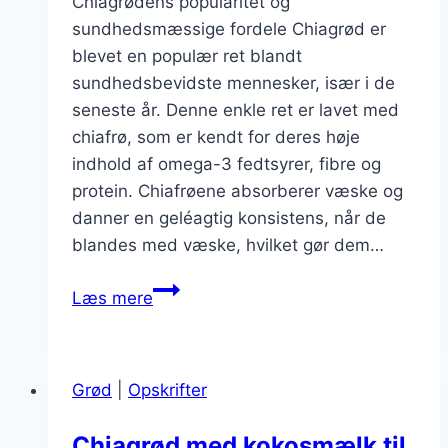
Chiagrødens popularitet og
sundhedsmæssige fordele Chiagrød er
blevet en populær ret blandt
sundhedsbevidste mennesker, især i de
seneste år. Denne enkle ret er lavet med
chiafrø, som er kendt for deres høje
indhold af omega-3 fedtsyrer, fibre og
protein. Chiafrøene absorberer væske og
danner en geléagtig konsistens, når de
blandes med væske, hvilket gør dem…
Chiagrød
Læs mere
med
kokos
og
Grød
|
Opskrifter
friske
bær
Chiagrød med kokosmælk til