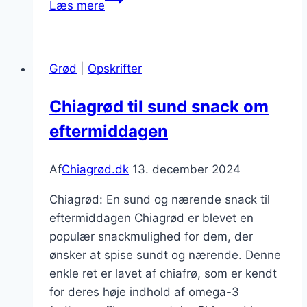
Læs mere
med
kokosmælk
til
Grød
|
Opskrifter
tropisk
inspiration
Chiagrød til sund snack om
eftermiddagen
Af
Chiagrød.dk
13. december 2024
Chiagrød: En sund og nærende snack til
eftermiddagen Chiagrød er blevet en
populær snackmulighed for dem, der
ønsker at spise sundt og nærende. Denne
enkle ret er lavet af chiafrø, som er kendt
for deres høje indhold af omega-3