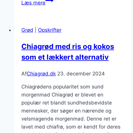
Læs mere
madpakke
med
sød
Grød
|
Opskrifter
kartoffel
Chiagrød med ris og kokos
som et lækkert alternativ
Af
Chiagrød.dk
23. december 2024
Chiagrødens popularitet som sund
morgenmad Chiagrød er blevet en
populær ret blandt sundhedsbevidste
mennesker, der søger en nærende og
velsmagende morgenmad. Denne ret er
lavet med chiafrø, som er kendt for deres