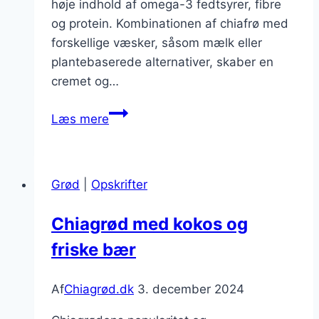
høje indhold af omega-3 fedtsyrer, fibre
og protein. Kombinationen af chiafrø med
forskellige væsker, såsom mælk eller
plantebaserede alternativer, skaber en
cremet og…
Chiagrød
Læs mere
med
ris
og
Grød
|
Opskrifter
kokos
som
Chiagrød med kokos og
et
friske bær
lækkert
alternativ
Af
Chiagrød.dk
3. december 2024