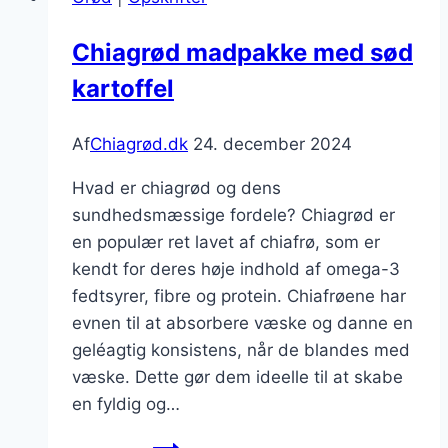
friske
frugter
Chiagrød madpakke med sød
kartoffel
Af
Chiagrød.dk
24. december 2024
Hvad er chiagrød og dens
sundhedsmæssige fordele? Chiagrød er
en populær ret lavet af chiafrø, som er
kendt for deres høje indhold af omega-3
fedtsyrer, fibre og protein. Chiafrøene har
evnen til at absorbere væske og danne en
geléagtig konsistens, når de blandes med
væske. Dette gør dem ideelle til at skabe
en fyldig og…
Chiagrød