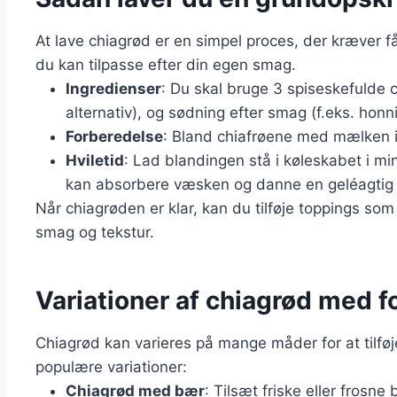
At lave chiagrød er en simpel proces, der kræver f
du kan tilpasse efter din egen smag.
Ingredienser
: Du skal bruge 3 spiseskefulde c
alternativ), og sødning efter smag (f.eks. honn
Forberedelse
: Bland chiafrøene med mælken i 
Hviletid
: Lad blandingen stå i køleskabet i min
kan absorbere væsken og danne en geléagtig 
Når chiagrøden er klar, kan du tilføje toppings som 
smag og tekstur.
Variationer af chiagrød med f
Chiagrød kan varieres på mange måder for at tilfø
populære variationer:
Chiagrød med bær
: Tilsæt friske eller frosn