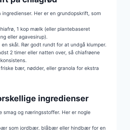
å ingredienser. Her er en grundopskrift, som
hiafrø, 1 kop mælk (eller plantebaseret
ing eller agavesirup).
en skål. Rør godt rundt for at undgå klumper.
dst 2 timer eller natten over, så chiafrøene
konsistens.
friske bær, nødder, eller granola for ekstra
orskellige ingredienser
je smag og næringsstoffer. Her er nogle
e bær som jordbær, blåbær eller hindbær for en