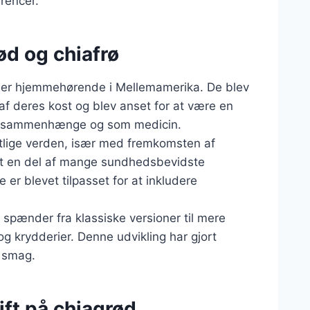
erencer.
ød og chiafrø
m er hjemmehørende i Mellemamerika. De blev
af deres kost og blev anset for at være en
lle sammenhænge og som medicin.
estlige verden, især med fremkomsten af
et en del af mange sundhedsbevidste
r blevet tilpasset for at inkludere
r spænder fra klassiske versioner til mere
g krydderier. Denne udvikling har gjort
r smag.
ift på chiagrød