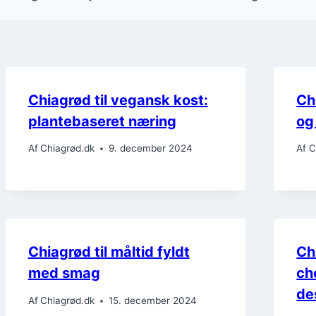
Chiagrød til vegansk kost:
Ch
plantebaseret næring
og
Af
Chiagrød.dk
9. december 2024
Af
C
Chiagrød til måltid fyldt
Ch
med smag
ch
de
Af
Chiagrød.dk
15. december 2024