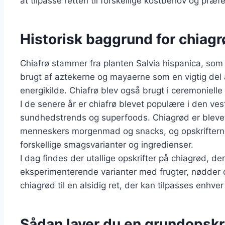
at tilpasse retten til forskellige kostbehov og præf
Historisk baggrund for chiagr
Chiafrø stammer fra planten Salvia hispanica, so
brugt af aztekerne og mayaerne som en vigtig del 
energikilde. Chiafrø blev også brugt i ceremonie
I de senere år er chiafrø blevet populære i den v
sundhedstrends og superfoods. Chiagrød er blev
menneskers morgenmad og snacks, og opskrifterne e
forskellige smagsvarianter og ingredienser.
I dag findes der utallige opskrifter på chiagrød, de
eksperimenterende varianter med frugter, nødder o
chiagrød til en alsidig ret, der kan tilpasses enhve
Sådan laver du en grundopskr