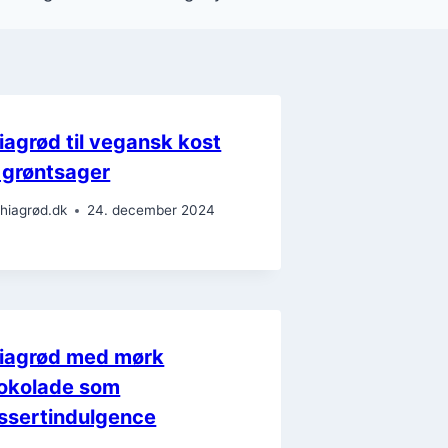
iagrød til vegansk kost
 grøntsager
hiagrød.dk
24. december 2024
iagrød med mørk
okolade som
ssertindulgence