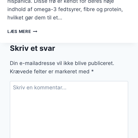
hispanica. Disse frø er kendt for deres høje
indhold af omega-3 fedtsyrer, fibre og protein,
hvilket gør dem til et…
CHIAGRØD
LÆS MERE
MED
GRANOLA
Skriv et svar
OG
KRYDDERIER
Din e-mailadresse vil ikke blive publiceret.
Krævede felter er markeret med
*