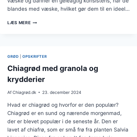
væske og danner en geléagtig konsistens, når de
blandes med væske, hvilket gør dem til en ideel…
CHIAGRØD
LÆS MERE
MED
KOKOS
FOR
TROPISK
VIBE
GRØD
|
OPSKRIFTER
Chiagrød med granola og
krydderier
Af
Chiagrød.dk
23. december 2024
Hvad er chiagrød og hvorfor er den populær?
Chiagrød er en sund og nærende morgenmad,
der er blevet populær i de seneste år. Den er
lavet af chiafrø, som er små frø fra planten Salvia