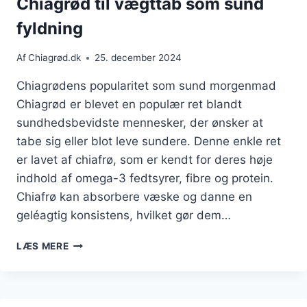
Chiagrød til vægttab som sund
fyldning
Af
Chiagrød.dk
25. december 2024
Chiagrødens popularitet som sund morgenmad
Chiagrød er blevet en populær ret blandt
sundhedsbevidste mennesker, der ønsker at
tabe sig eller blot leve sundere. Denne enkle ret
er lavet af chiafrø, som er kendt for deres høje
indhold af omega-3 fedtsyrer, fibre og protein.
Chiafrø kan absorbere væske og danne en
geléagtig konsistens, hvilket gør dem…
CHIAGRØD
LÆS MERE
TIL
VÆGTTAB
SOM
SUND