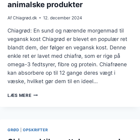
animalske produkter
Af
Chiagrød.dk
12. december 2024
Chiagrød: En sund og nærende morgenmad til
vegansk kost Chiagrød er blevet en populær ret
blandt dem, der følger en vegansk kost. Denne
enkle ret er lavet med chiafrø, som er rige på
omega-3 fedtsyrer, fibre og protein. Chiafrøene
kan absorbere op til 12 gange deres vægt i
væske, hvilket gør dem til en ideel…
CHIAGRØD
LÆS MERE
TIL
VEGANSK
KOST
UDEN
ANIMALSKE
GRØD
|
OPSKRIFTER
PRODUKTER