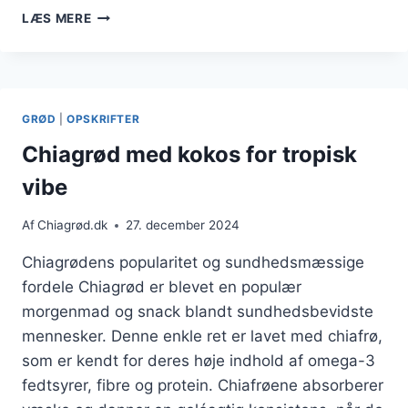
CHIAGRØD
LÆS MERE
TIL
MORGENMAD:
HURTIGT,
NEMT
OG
GRØD
|
OPSKRIFTER
SUNDT
VALG
Chiagrød med kokos for tropisk
vibe
Af
Chiagrød.dk
27. december 2024
Chiagrødens popularitet og sundhedsmæssige
fordele Chiagrød er blevet en populær
morgenmad og snack blandt sundhedsbevidste
mennesker. Denne enkle ret er lavet med chiafrø,
som er kendt for deres høje indhold af omega-3
fedtsyrer, fibre og protein. Chiafrøene absorberer