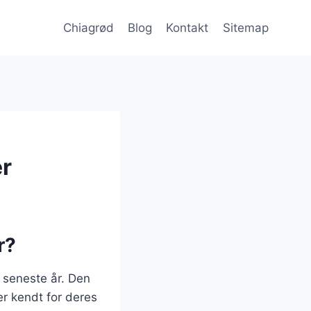
Chiagrød
Blog
Kontakt
Sitemap
er
r?
 seneste år. Den
 er kendt for deres