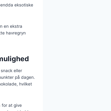
r endda eksotiske
en en ekstra
tte havregryn
mulighed
snack eller
spunkter på dagen.
okolade, hvilket
 for at give