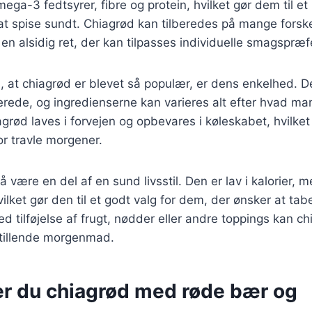
ega-3 fedtsyrer, fibre og protein, hvilket gør dem til et 
t spise sundt. Chiagrød kan tilberedes på mange forske
l en alsidig ret, der kan tilpasses individuelle smagspræf
l, at chiagrød er blevet så populær, er dens enkelhed. 
erede, og ingredienserne kan varieres alt efter hvad m
rød laves i forvejen og opbevares i køleskabet, hvilket 
or travle morgener.
være en del af en sund livsstil. Den er lav i kalorier, m
ilket gør den til et godt valg for dem, der ønsker at tabe 
d tilføjelse af frugt, nødder eller andre toppings kan ch
sstillende morgenmad.
er du chiagrød med røde bær og