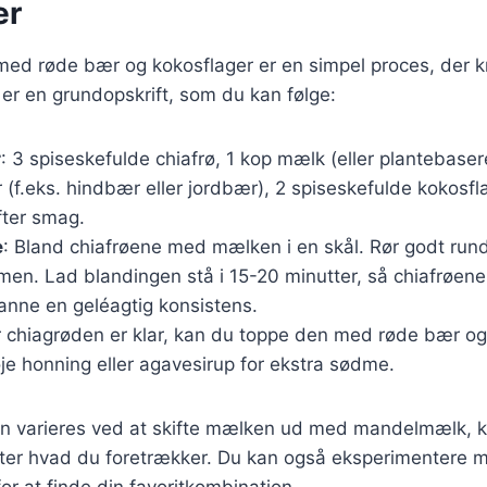
er
med røde bær og kokosflager er en simpel proces, der k
 er en grundopskrift, som du kan følge:
r
: 3 spiseskefulde chiafrø, 1 kop mælk (eller plantebasere
(f.eks. hindbær eller jordbær), 2 spiseskefulde kokosfla
fter smag.
e
: Bland chiafrøene med mælken i en skål. Rør godt rund
en. Lad blandingen stå i 15-20 minutter, så chiafrøen
nne en geléagtig konsistens.
r chiagrøden er klar, kan du toppe den med røde bær og
øje honning eller agavesirup for ekstra sødme.
an varieres ved at skifte mælken ud med mandelmælk, 
fter hvad du foretrækker. Du kan også eksperimentere m
for at finde din favoritkombination.