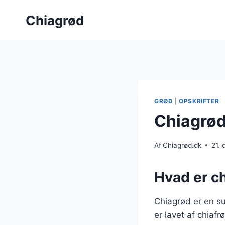
Fortsæt
Chiagrød
til
indhold
GRØD
|
OPSKRIFTER
Chiagrød
Af
Chiagrød.dk
21.
Hvad er c
Chiagrød er en s
er lavet af chiafr