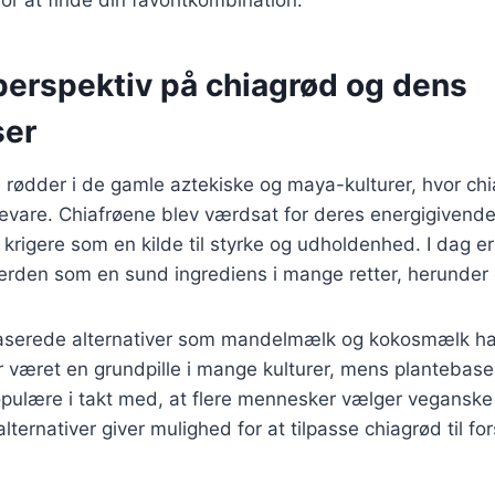
perspektiv på chiagrød og dens
ser
 rødder i de gamle aztekiske og maya-kulturer, hvor chi
devare. Chiafrøene blev værdsat for deres energigivend
 krigere som en kilde til styrke og udholdenhed. I dag er
erden som en sund ingrediens i mange retter, herunder 
serede alternativer som mandelmælk og kokosmælk ha
r været en grundpille i mange kulturer, mens plantebase
pulære i takt med, at flere mennesker vælger veganske e
lternativer giver mulighed for at tilpasse chiagrød til for