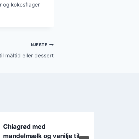
r og kokosflager
NÆSTE
il måltid eller dessert
Chiagrød med
Chiagr
mandelmælk og vanilje til
mandler