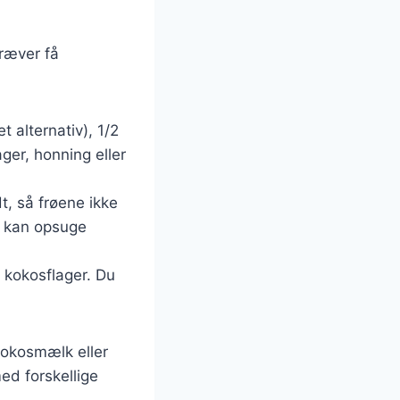
ræver få
t alternativ), 1/2
ger, honning eller
t, så frøene ikke
e kan opsuge
 kokosflager. Du
kokosmælk eller
ed forskellige