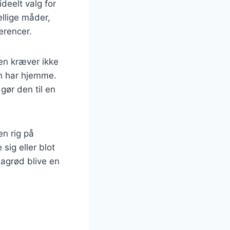
ideelt valg for
llige måder,
erencer.
Den kræver ikke
an har hjemme.
gør den til en
en rig på
sig eller blot
iagrød blive en