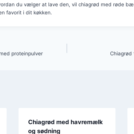
vordan du vælger at lave den, vil chiagrød med røde bæ
en favorit i dit køkken.
gation
 med proteinpulver
Chiagrød t
Chiagrød med havremælk
og sødning