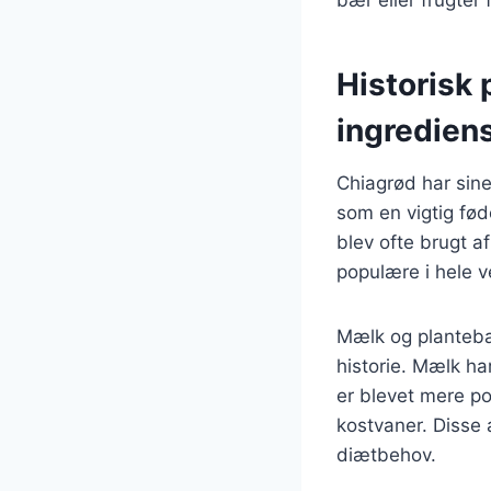
Historisk 
ingredien
Chiagrød har sine
som en vigtig fø
blev ofte brugt af
populære i hele v
Mælk og planteba
historie. Mælk ha
er blevet mere po
kostvaner. Disse a
diætbehov.