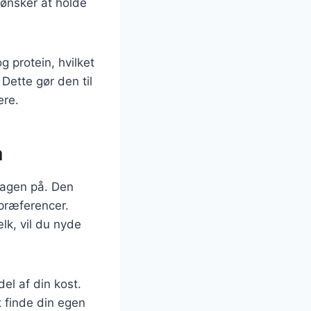
 ønsker at holde
g protein, hvilket
Dette gør den til
ere.
å
dagen på. Den
 præferencer.
k, vil du nyde
el af din kost.
t finde din egen