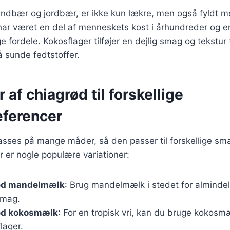
ndbær og jordbær, er ikke kun lækre, men også fyldt m
har været en del af menneskets kost i århundreder og e
ordele. Kokosflager tilføjer en dejlig smag og tekstur t
å sunde fedtstoffer.
 af chiagrød til forskellige
ferencer
passes på mange måder, så den passer til forskellige s
 er nogle populære variationer:
ed mandelmælk
: Brug mandelmælk i stedet for almindel
smag.
ed kokosmælk
: For en tropisk vri, kan du bruge kokosmæ
lager.