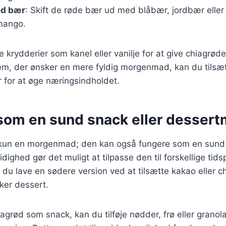
ed bær
: Skift de røde bær ud med blåbær, jordbær elle
mango.
e krydderier som kanel eller vanilje for at give chiagrød
em, der ønsker en mere fyldig morgenmad, kan du tilsæ
er for at øge næringsindholdet.
som en sund snack eller dessert
 kun en morgenmad; den kan også fungere som en sund 
idighed gør det muligt at tilpasse den til forskellige tid
du lave en sødere version ved at tilsætte kakao eller ch
kker dessert.
agrød som snack, kan du tilføje nødder, frø eller granola