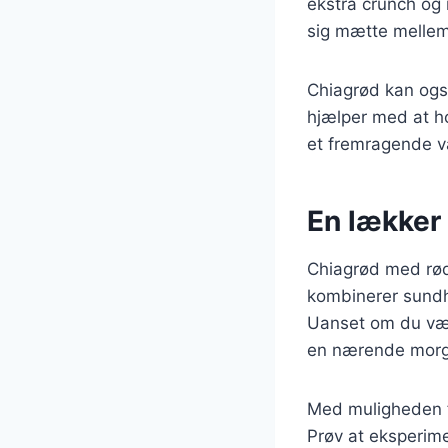
ekstra crunch og 
sig mætte mellem
Chiagrød kan også 
hjælper med at ho
et fremragende va
En lækker
Chiagrød med rød
kombinerer sundhe
Uanset om du væl
en nærende morge
Med muligheden fo
Prøv at eksperime