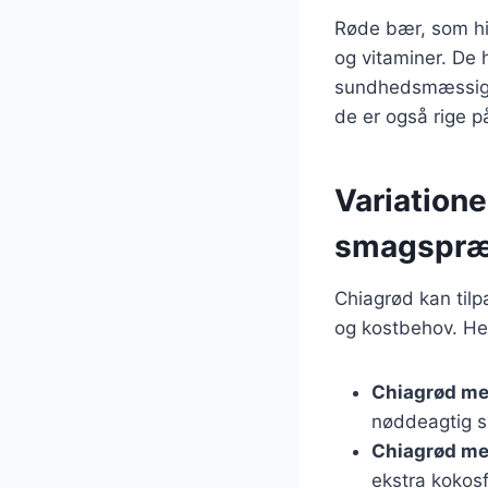
Røde bær, som hi
og vitaminer. De 
sundhedsmæssige f
de er også rige p
Variationer
smagspræ
Chiagrød kan til
og kostbehov. Her
Chiagrød m
nøddeagtig 
Chiagrød m
ekstra kokosf