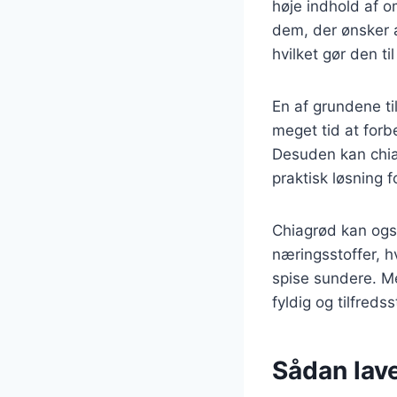
høje indhold af om
dem, der ønsker a
hvilket gør den ti
En af grundene ti
meget tid at forb
Desuden kan chiag
praktisk løsning f
Chiagrød kan også 
næringsstoffer, hv
spise sundere. Me
fyldig og tilfred
Sådan lav