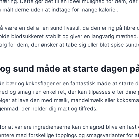
næring. Dette gør det til en ideel mulighed for dem, der
 måltiderne uden at indtage for mange kalorier.
være en del af en sund livsstil, da den er rig på fibre o
lde blodsukkeret stabilt og giver en langvarig mæthed. 
lg for dem, der ønsker at tabe sig eller blot spise sund
 og sund måde at starte dagen p
e bær og kokosflager er en fantastisk måde at starte 
d og smag i en enkel ret, der kan tilpasses efter dine
ger at lave den med mælk, mandelmælk eller kokosmæl
nmad, der holder dig mæt og tilfreds.
r at variere ingredienserne kan chiagrød blive en fast d
ntere med forskellige toppings og smagsvarianter for a