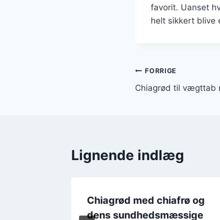
favorit. Uanset h
helt sikkert blive 
Indlægsnavi
FORRIGE
Chiagrød til vægttab
Lignende indlæg
 og
Chiagrød med chiafrø og
nack
dens sundhedsmæssige