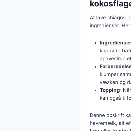
kokosflag
At lave chiagrød 
ingredienser. Her
Ingrediense
kop røde bær 
agavesirup e
Forberedels
klumper samm
væsken og da
Topping
: Nå
kan også tilf
Denne opskrift k
havremælk, alt e
bær eller frugter 