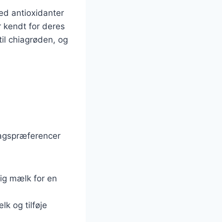
ed antioxidanter
r kendt for deres
il chiagrøden, og
magspræferencer
ig mælk for en
lk og tilføje