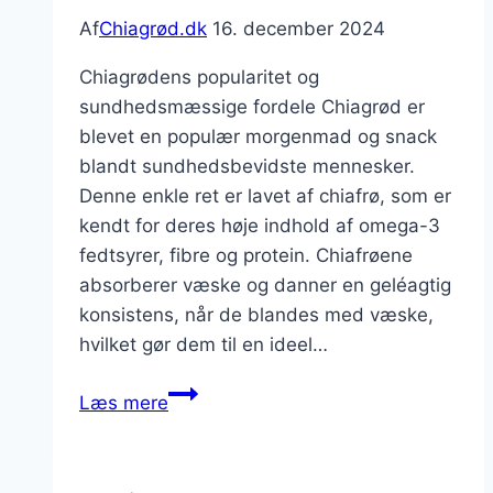
Af
Chiagrød.dk
16. december 2024
Chiagrødens popularitet og
sundhedsmæssige fordele Chiagrød er
blevet en populær morgenmad og snack
blandt sundhedsbevidste mennesker.
Denne enkle ret er lavet af chiafrø, som er
kendt for deres høje indhold af omega-3
fedtsyrer, fibre og protein. Chiafrøene
absorberer væske og danner en geléagtig
konsistens, når de blandes med væske,
hvilket gør dem til en ideel…
Chiagrød
Læs mere
med
røde
bær