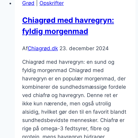
Grød
|
Opskrifter
for
vitaminboost
Chiagrød med havregryn:
fyldig morgenmad
Af
Chiagrød.dk
23. december 2024
Chiagrød med havregryn: en sund og
fyldig morgenmad Chiagrød med
havregryn er en populær morgenmad, der
kombinerer de sundhedsmæssige fordele
ved chiafrø og havregryn. Denne ret er
ikke kun nærende, men også utrolig
alsidig, hvilket gør den til en favorit blandt
sundhedsbevidste mennesker. Chiafrø er
rige på omega-3 fedtsyrer, fibre og
protein, mens havregryn bidrager…