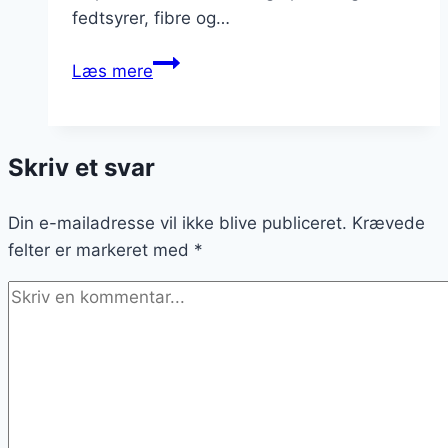
fedtsyrer, fibre og…
Chiagrød
Læs mere
med
jordbær
til
Skriv et svar
dessert
Din e-mailadresse vil ikke blive publiceret.
Krævede
felter er markeret med
*