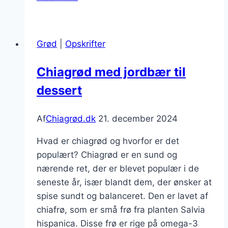
til
madpakke
with
Grød
|
Opskrifter
rabarber
Chiagrød med jordbær til
dessert
Af
Chiagrød.dk
21. december 2024
Hvad er chiagrød og hvorfor er det
populært? Chiagrød er en sund og
nærende ret, der er blevet populær i de
seneste år, især blandt dem, der ønsker at
spise sundt og balanceret. Den er lavet af
chiafrø, som er små frø fra planten Salvia
hispanica. Disse frø er rige på omega-3