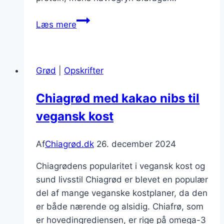
Chiagrød
Læs mere
med
havregryn:
fyldig
Grød
|
Opskrifter
morgenmad
Chiagrød med kakao nibs til
vegansk kost
Af
Chiagrød.dk
26. december 2024
Chiagrødens popularitet i vegansk kost og
sund livsstil Chiagrød er blevet en populær
del af mange veganske kostplaner, da den
er både nærende og alsidig. Chiafrø, som
er hovedingrediensen, er rige på omega-3