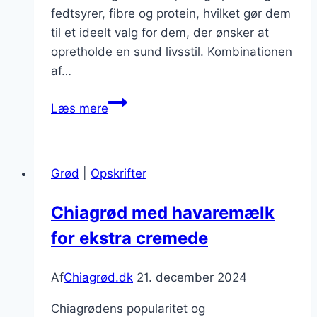
fedtsyrer, fibre og protein, hvilket gør dem
til et ideelt valg for dem, der ønsker at
opretholde en sund livsstil. Kombinationen
af…
Chiagrød
Læs mere
med
kakao
nibs
Grød
|
Opskrifter
til
vegansk
Chiagrød med havaremælk
kost
for ekstra cremede
Af
Chiagrød.dk
21. december 2024
Chiagrødens popularitet og