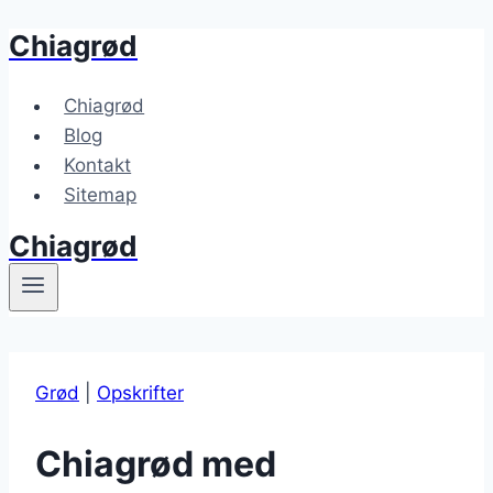
Chiagrød
Fortsæt
til
indhold
Chiagrød
Blog
Kontakt
Sitemap
Chiagrød
Grød
|
Opskrifter
Chiagrød med