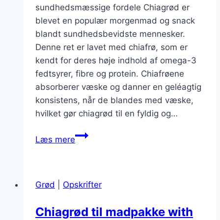
sundhedsmæssige fordele Chiagrød er
blevet en populær morgenmad og snack
blandt sundhedsbevidste mennesker.
Denne ret er lavet med chiafrø, som er
kendt for deres høje indhold af omega-3
fedtsyrer, fibre og protein. Chiafrøene
absorberer væske og danner en geléagtig
konsistens, når de blandes med væske,
hvilket gør chiagrød til en fyldig og…
Chiagrød
Læs mere
med
havaremælk
for
Grød
|
Opskrifter
ekstra
cremede
Chiagrød til madpakke with