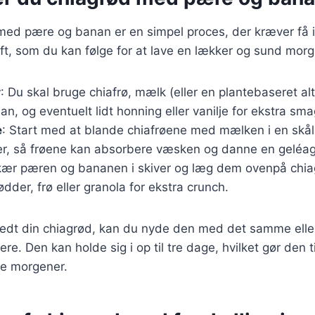
 med pære og banan er en simpel proces, der kræver få 
ift, som du kan følge for at lave en lækker og sund mo
r
: Du skal bruge chiafrø, mælk (eller en plantebaseret alt
n, og eventuelt lidt honning eller vanilje for ekstra sma
e
: Start med at blande chiafrøene med mælken i en skål.
er, så frøene kan absorbere væsken og danne en geléag
kær pæren og bananen i skiver og læg dem ovenpå chia
ødder, frø eller granola for ekstra crunch.
redt din chiagrød, kan du nyde den med det samme elle
ere. Den kan holde sig i op til tre dage, hvilket gør den t
le morgener.