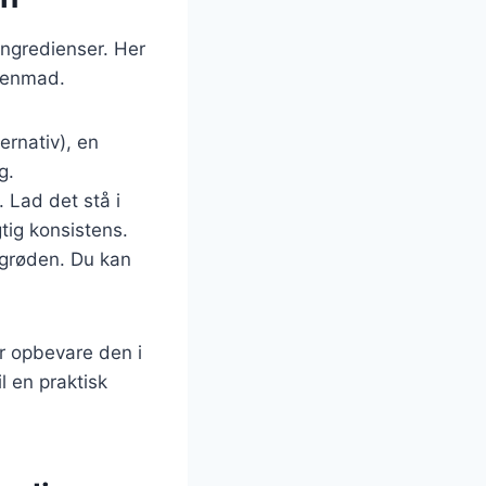
ingredienser. Her
rgenmad.
ernativ), en
g.
 Lad det stå i
tig konsistens.
grøden. Du kan
r opbevare den i
il en praktisk