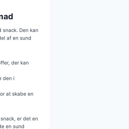
nmad
d snack. Den kan
del af en sund
ffer, der kan
 den i
for at skabe en
snack, er det en
de en sund