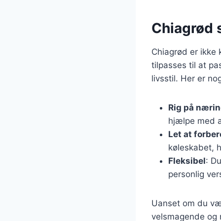
Chiagrød 
Chiagrød er ikke
tilpasses til at 
livsstil. Her er no
Rig på nærin
hjælpe med a
Let at forbe
køleskabet, h
Fleksibel
: D
personlig ver
Uanset om du væl
velsmagende og n