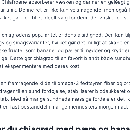
. Chiafrøene absorberer væsken og danner en geléagtig 
tur unik. Denne ret er ikke kun velsmagende, men også 
ilket gør den til et ideelt valg for dem, der ønsker en sun
l chiagrødens popularitet er dens alsidighed. Den kan t
ngs og smagsvarianter, hvilket gør det muligt at skabe e
iske frugter som bananer og pærer til nødder og krydder
ge. Dette gør chiagrød til en favorit blandt både sund
at eksperimentere med deres kost.
en fremragende kilde til omega-3 fedtsyrer, fiber og pro
drager til en sund fordøjelse, stabiliserer blodsukkeret
ab. Med så mange sundhedsmæssige fordele er det ikke
et en fast bestanddel i mange menneskers morgenmad.
er du chiagrød med pære og ban