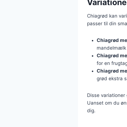
Variatione
Chiagrød kan var
passer til din sm
Chiagrød m
mandelmælk e
Chiagrød m
for en frugta
Chiagrød me
grød ekstra 
Disse variationer
Uanset om du ønsk
dig.