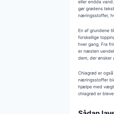
eller endda vand
gør grødens teks
næringsstoffer, hv
En af grundene ti
forskellige toppi
hver gang. Fra fr
er næsten uendeli
dem, der ønsker 
Chiagrød er også 
næringsstoffer bi
hjælpe med vægtt
chiagrød er blev
Sådan lav