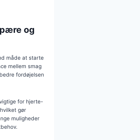
 pære og
nd måde at starte
ance mellem smag
rbedre fordøjelsen
igtige for hjerte-
hvilket gør
ange muligheder
tbehov.