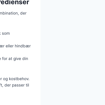
gredienser
mbination, der
lk som
bær eller hindbær
e for at give din
er og kostbehov.
, der passer til