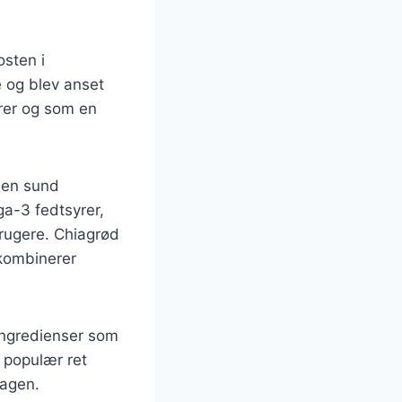
osten i
 og blev anset
arer og som en
m en sund
a-3 fedtsyrer,
brugere. Chiagrød
 kombinerer
 ingredienser som
 populær ret
magen.