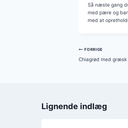
Så næste gang du
med pære og bana
med at opretholde
Indlægsnavi
FORRIGE
Chiagrød med græsk 
Lignende indlæg