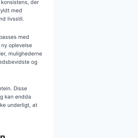
konsistens, der
fyldt med
d livsstil.
ilpasses med
n ny oplevelse
ier, mulighederne
hedsbevidste og
tein. Disse
 og kan endda
 underligt, at
an