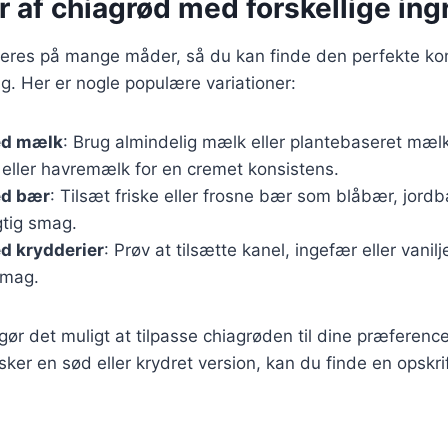
r af chiagrød med forskellige in
ieres på mange måder, så du kan finde den perfekte ko
ag. Her er nogle populære variationer:
ed mælk
: Brug almindelig mælk eller plantebaseret mæ
ller havremælk for en cremet konsistens.
ed bær
: Tilsæt friske eller frosne bær som blåbær, jord
gtig smag.
d krydderier
: Prøv at tilsætte kanel, ingefær eller vanilj
smag.
 gør det muligt at tilpasse chiagrøden til dine præferenc
er en sød eller krydret version, kan du finde en opskrift