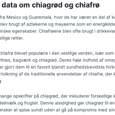
 data om chiagrød og chiafrø
fra Mexico og Guatemala, hvor de har været en del af k
blev brugt af aztekerne og mayaerne som en energikilde
inske egenskaber. Chiafrøene blev ofte brugt i drikkev
llige retter.
 chiafrø blevet populære i den vestlige verden, især so
thies, bagværk og chiagrød. Deres høje indhold af omeg
har gjort dem til en favorit blandt sundhedsbevidste for
tolkning af de traditionelle anvendelser af chiafrø, der
.
mange opskrifter på chiagrød, der inkluderer forskellige
lmælk og frugter. Denne alsidighed gør chiagrød til en
ønsker at spise sundt uden at gå på kompromis med s