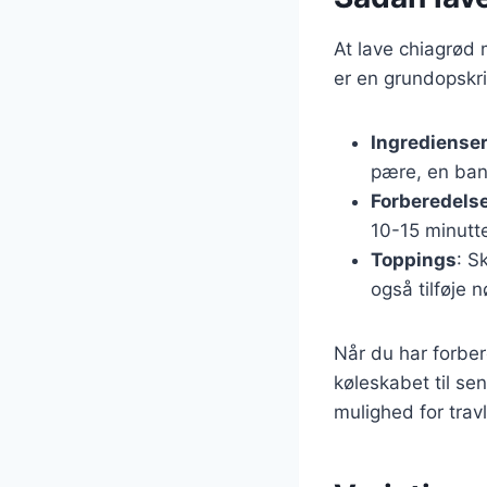
At lave chiagrød
er en grundopskr
Ingrediense
pære, en bana
Forberedels
10-15 minutt
Toppings
: S
også tilføje n
Når du har forbe
køleskabet til sen
mulighed for trav