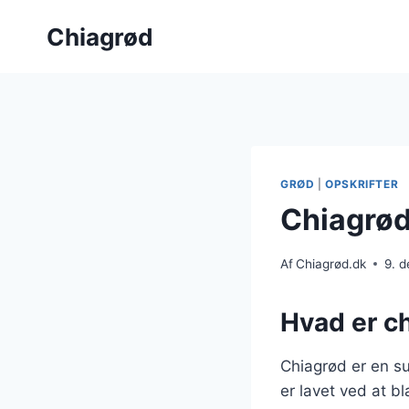
Fortsæt
Chiagrød
til
indhold
GRØD
|
OPSKRIFTER
Chiagrød
Af
Chiagrød.dk
9. 
Hvad er ch
Chiagrød er en s
er lavet ved at