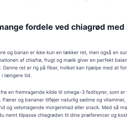
mange fordele ved chiagrød med
e og banan er ikke kun en lækker ret, men også en su
ationen af chiafrø, frugt og mælk giver en perfekt bal
. Denne ret er rig på fiber, hvilket kan hjælpe med at fo
i længere tid.
frø en fremragende kilde til omega-3 fedtsyrer, som er v
. Pærer og bananer tilføjer naturlig sødme og vitaminer, 
sund og velsmagende morgenmad eller snack. Med så m
 du nemt tilpasse chiagrøden til dine præferencer og kos