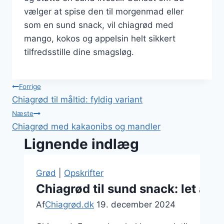
vælger at spise den til morgenmad eller
som en sund snack, vil chiagrød med
mango, kokos og appelsin helt sikkert
tilfredsstille dine smagsløg.
Indlægsnavigation
Forrige
Chiagrød til måltid: fyldig variant
Næste
Chiagrød med kakaonibs og mandler
Lignende indlæg
Grød
|
Opskrifter
Chiagrød til sund snack: let at 
Af
Chiagrød.dk
19. december 2024