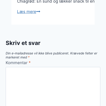
Chiagrød: En sund og lækker snack til enhver 
Chiagrød
Læs mere
til
sund
snack:
let
Skriv et svar
at
lave
Din e-mailadresse vil ikke blive publiceret.
Krævede felter er
og
markeret med
*
lækker
Kommentar
*