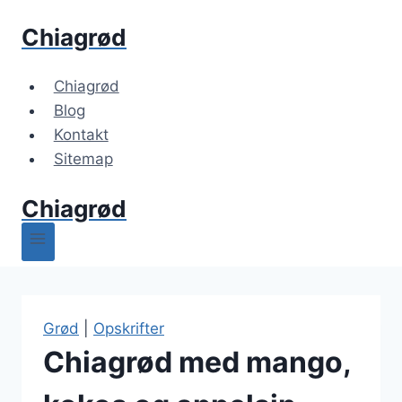
Fortsæt
Chiagrød
til
indhold
Chiagrød
Blog
Kontakt
Sitemap
Chiagrød
Grød
|
Opskrifter
Chiagrød med mango,