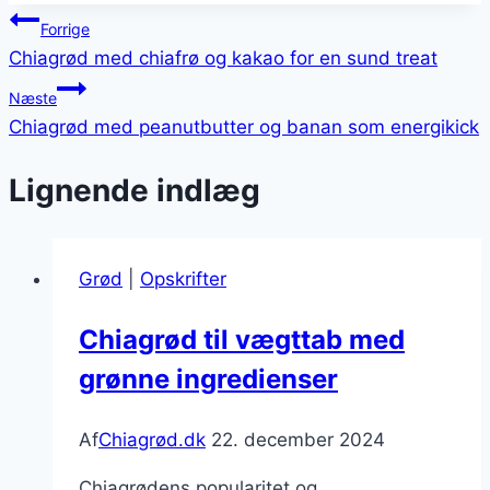
Indlægsnavigation
Forrige
Chiagrød med chiafrø og kakao for en sund treat
Næste
Chiagrød med peanutbutter og banan som energikick
Lignende indlæg
Grød
|
Opskrifter
Chiagrød til vægttab med
grønne ingredienser
Af
Chiagrød.dk
22. december 2024
Chiagrødens popularitet og