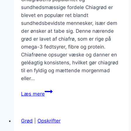
sundhedsmæssige fordele Chiagrød er
blevet en populær ret blandt
sundhedsbevidste mennesker, især dem
der ønsker at tabe sig. Denne nærende
grød er lavet af chiafrø, som er rige på
omega-3 fedtsyrer, fibre og protein.
Chiafrøene opsuger væske og danner en
geléagtig konsistens, hvilket gør chiagrød
til en fyldig og mættende morgenmad
eller…
Chiagrød
Læs mere
til
vægttab
med
Grød
|
Opskrifter
grønne
ingredienser