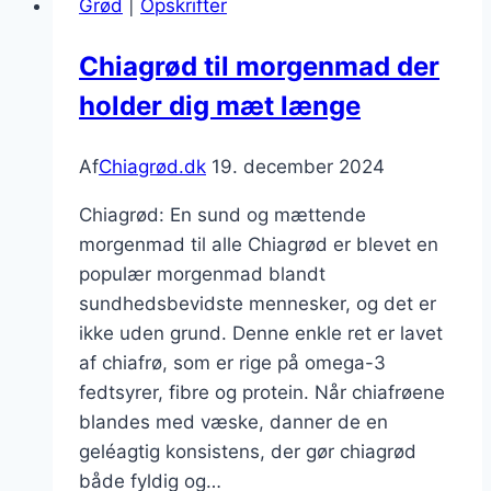
Grød
|
Opskrifter
mango
Chiagrød til morgenmad der
holder dig mæt længe
Af
Chiagrød.dk
19. december 2024
Chiagrød: En sund og mættende
morgenmad til alle Chiagrød er blevet en
populær morgenmad blandt
sundhedsbevidste mennesker, og det er
ikke uden grund. Denne enkle ret er lavet
af chiafrø, som er rige på omega-3
fedtsyrer, fibre og protein. Når chiafrøene
blandes med væske, danner de en
geléagtig konsistens, der gør chiagrød
både fyldig og…