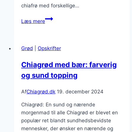
chiafrø med forskellige…
Chiagrød
Læs mere
med
rabarber
for
Grød
|
Opskrifter
en
syrlig
Chiagrød med bær: farverig
smag
og sund topping
Af
Chiagrød.dk
19. december 2024
Chiagrød: En sund og nærende
morgenmad til alle Chiagrød er blevet en
populær ret blandt sundhedsbevidste
mennesker, der ønsker en nærende og