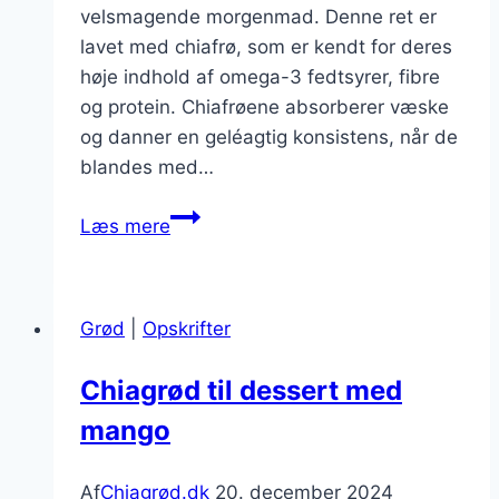
velsmagende morgenmad. Denne ret er
lavet med chiafrø, som er kendt for deres
høje indhold af omega-3 fedtsyrer, fibre
og protein. Chiafrøene absorberer væske
og danner en geléagtig konsistens, når de
blandes med…
Chiagrød
Læs mere
med
bær:
farverig
Grød
|
Opskrifter
og
sund
Chiagrød til dessert med
topping
mango
Af
Chiagrød.dk
20. december 2024