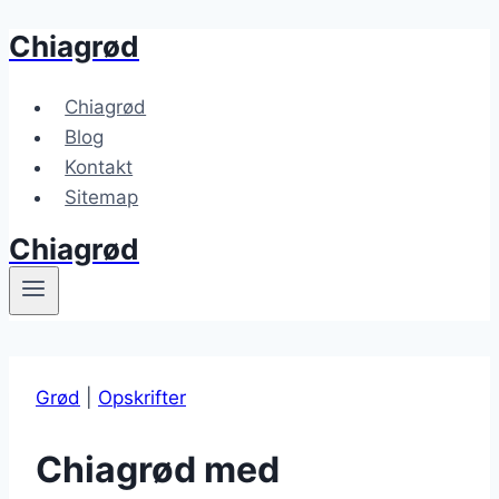
Chiagrød
Fortsæt
til
indhold
Chiagrød
Blog
Kontakt
Sitemap
Chiagrød
Grød
|
Opskrifter
Chiagrød med