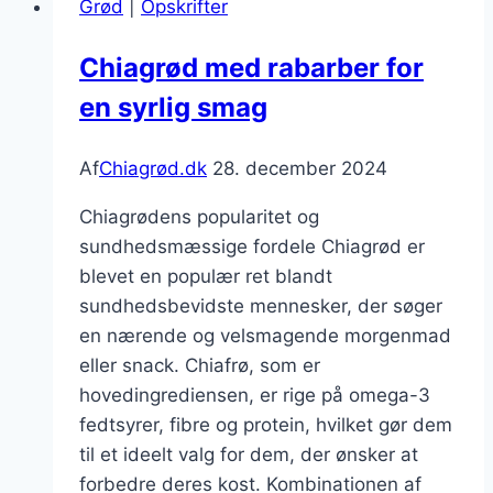
Grød
|
Opskrifter
citron
Chiagrød med rabarber for
en syrlig smag
Af
Chiagrød.dk
28. december 2024
Chiagrødens popularitet og
sundhedsmæssige fordele Chiagrød er
blevet en populær ret blandt
sundhedsbevidste mennesker, der søger
en nærende og velsmagende morgenmad
eller snack. Chiafrø, som er
hovedingrediensen, er rige på omega-3
fedtsyrer, fibre og protein, hvilket gør dem
til et ideelt valg for dem, der ønsker at
forbedre deres kost. Kombinationen af