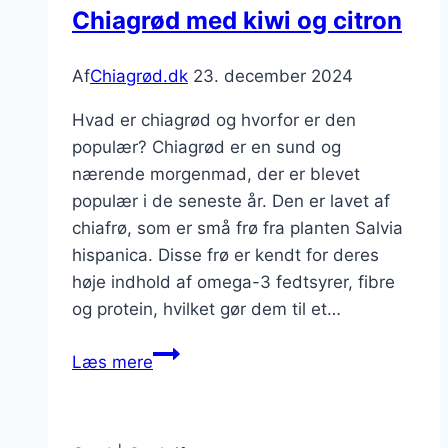
Chiagrød med kiwi og citron
Af
Chiagrød.dk
23. december 2024
Hvad er chiagrød og hvorfor er den
populær? Chiagrød er en sund og
nærende morgenmad, der er blevet
populær i de seneste år. Den er lavet af
chiafrø, som er små frø fra planten Salvia
hispanica. Disse frø er kendt for deres
høje indhold af omega-3 fedtsyrer, fibre
og protein, hvilket gør dem til et…
Chiagrød
Læs mere
med
kiwi
og