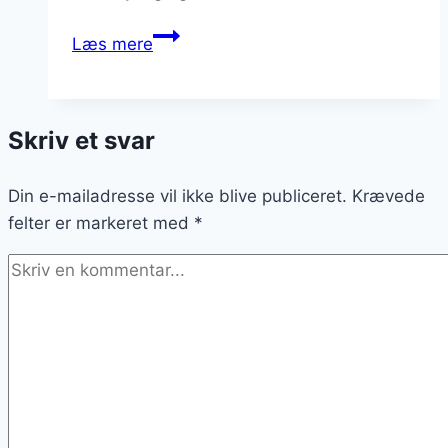
Chiagrød
Læs mere
til
morgenmad
der
Skriv et svar
holder
dig
Din e-mailadresse vil ikke blive publiceret.
mæt
Krævede
felter er markeret med
længe
*