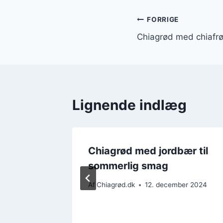
Indlægsnavi
FORRIGE
Chiagrød med chiafr
Lignende indlæg
e og
Chiagrød med jordbær til
sommerlig smag
er 2024
Af
Chiagrød.dk
12. december 2024