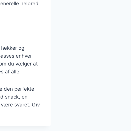
generelle helbred
 lækker og
lpasses enhver
 om du vælger at
s af alle.
de den perfekte
nd snack, en
være svaret. Giv