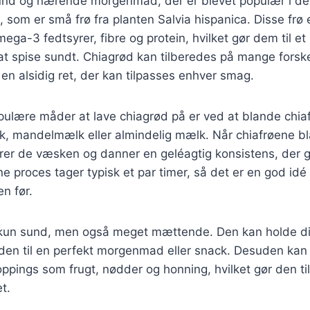
und og nærende morgenmad, der er blevet populær i de
ø, som er små frø fra planten Salvia hispanica. Disse frø
ega-3 fedtsyrer, fibre og protein, hvilket gør dem til et 
t spise sundt. Chiagrød kan tilberedes på mange forske
l en alsidig ret, der kan tilpasses enhver smag.
pulære måder at lave chiagrød på er ved at blande chi
 mandelmælk eller almindelig mælk. Når chiafrøene 
er de væsken og danner en geléagtig konsistens, der 
ne proces tager typisk et par timer, så det er en god idé
n før.
 kun sund, men også meget mættende. Den kan holde di
r den til en perfekt morgenmad eller snack. Desuden kan
oppings som frugt, nødder og honning, hvilket gør den ti
et.