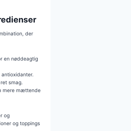
gredienser
mbination, der
r en nøddeagtig
 antioxidanter.
dret smag.
den mere mættende
er og
oner og toppings