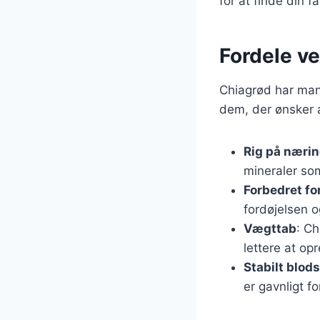
for at finde din fa
Fordele ve
Chiagrød har man
dem, der ønsker a
Rig på nærin
mineraler so
Forbedret fo
fordøjelsen o
Vægttab
: Ch
lettere at op
Stabilt blod
er gavnligt f