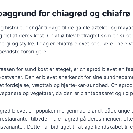
baggrund for chiagrød og chiafrø
ng historie, der går tilbage til de gamle azteker og maya
 del af deres kost. Chiafrø blev betragtet som en supe
energi og styrke. I dag er chiafrø blevet populære i hele 
evidste forbrugere.
eressen for sund kost er steget, er chiagrød blevet en fa
stvaner. Den er blevet anerkendt for sine sundhedsmæ
et fordøjelse, vægttab og hjerte-kar-sundhed. Chiagrød
 veganere og vegetarer, da den er plantebaseret og rig p
agrød blevet en populær morgenmad blandt både unge 
restauranter tilbyder nu chiagrød på deres menuer, oft
varianter. Dette har bidraget til at øge kendskabet til 