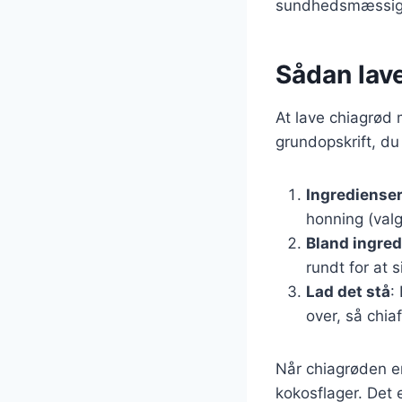
sundhedsmæssige
Sådan lav
At lave chiagrød 
grundopskrift, du
Ingrediense
honning (valgf
Bland ingre
rundt for at s
Lad det stå
:
over, så chi
Når chiagrøden er
kokosflager. Det