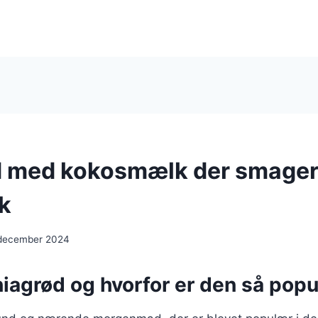
d med kokosmælk der smage
sk
 december 2024
hiagrød og hvorfor er den så pop