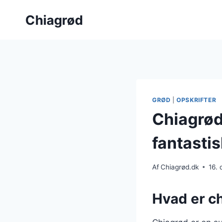
Fortsæt
Chiagrød
til
indhold
GRØD
|
OPSKRIFTER
Chiagrø
fantasti
Af
Chiagrød.dk
16.
Hvad er c