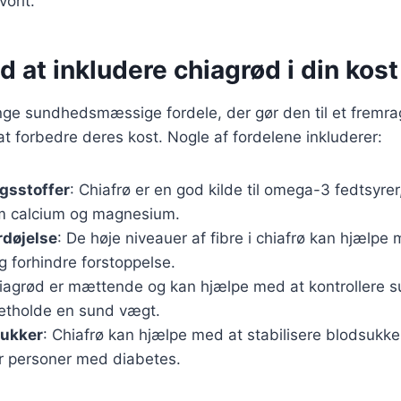
vorit.
d at inkludere chiagrød i din kost
ge sundhedsmæssige fordele, der gør den til et fremra
t forbedre deres kost. Nogle af fordelene inkluderer:
gsstoffer
: Chiafrø er en god kilde til omega-3 fedtsyrer,
m calcium og magnesium.
rdøjelse
: De høje niveauer af fibre i chiafrø kan hjælpe
g forhindre forstoppelse.
iagrød er mættende og kan hjælpe med at kontrollere sul
retholde en sund vægt.
sukker
: Chiafrø kan hjælpe med at stabilisere blodsukker
or personer med diabetes.