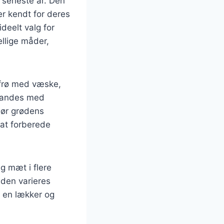
 seneste år. Den
 er kendt for deres
ideelt valg for
llige måder,
afrø med væske,
blandes med
gør grødens
 at forberede
g mæt i flere
 den varieres
l en lækker og