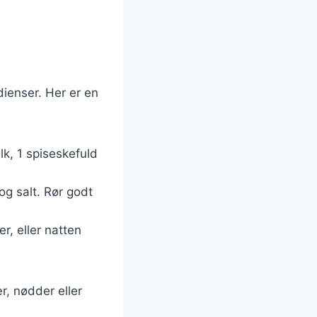
ienser. Her er en
k, 1 spiseskefuld
og salt. Rør godt
r, eller natten
r, nødder eller