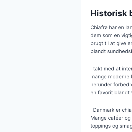
Historisk 
Chiafrø har en la
dem som en vigtig
brugt til at give 
blandt sundhedsb
I takt med at int
mange moderne ko
herunder forbedr
en favorit blandt
I Danmark er chi
Mange caféer og 
toppings og smags