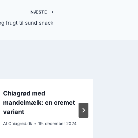
NÆSTE
 frugt til sund snack
Chiagrød med
Chiagr
mandelmælk: en cremet
kokosf
variant
Af
Chiagrø
Af
Chiagrød.dk
19. december 2024