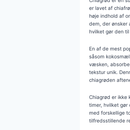
Chiagrød er en s
er lavet af chiafr
høje indhold af om
dem, der ønsker a
hvilket gør den ti
En af de mest po
såsom kokosmælk,
væsken, absorber
tekstur unik. Den
chiagrøden aftene
Chiagrød er ikke
timer, hvilket gø
med forskellige t
tilfredsstillende r