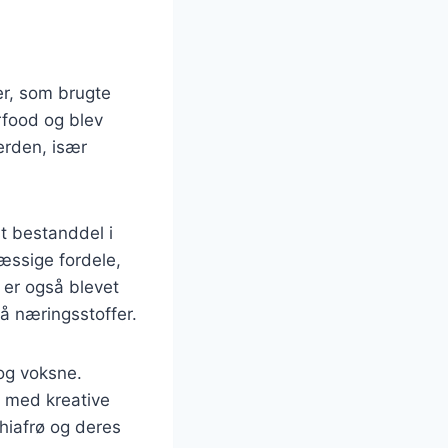
er, som brugte
rfood og blev
verden, især
st bestanddel i
ssige fordele,
 er også blevet
å næringsstoffer.
og voksne.
e med kreative
chiafrø og deres