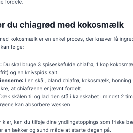
 fordele.
er du chiagrød med kokosmælk
med kokosmælk er en enkel proces, der kræver få ingred
 kan følge:
r
: Du skal bruge 3 spiseskefulde chiafrø, 1 kop kokosmæl
rit) og en knivspids salt.
dienserne
: I en skål, bland chiafrø, kokosmælk, honning 
ikre, at chiafrøene er jævnt fordelt.
 Dæk skålen til og lad den stå i køleskabet i mindst 2 time
afrøene kan absorbere væsken.
 klar, kan du tilføje dine yndlingstoppings som friske bæ
 er en lækker og sund måde at starte dagen på.