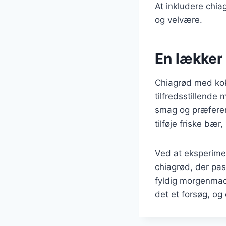
At inkludere chia
og velvære.
En lækker
Chiagrød med ko
tilfredsstillende
smag og præferenc
tilføje friske bær
Ved at eksperimen
chiagrød, der pas
fyldig morgenmad
det et forsøg, og