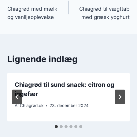
Indlægsnavigation
Chiagrød med mælk
Chiagrød til vægttab
og vaniljeoplevelse
med græsk yoghurt
Lignende indlæg
Chiagrød til sund snack: citron og
ingefær
Af
Chiagrød.dk
23. december 2024