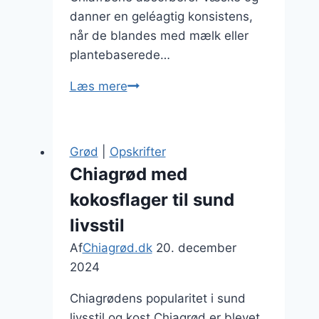
danner en geléagtig konsistens,
når de blandes med mælk eller
plantebaserede…
Chiagrød
Læs mere
til
fyldig
morgenmad
Grød
|
Opskrifter
med
Chiagrød med
æg
kokosflager til sund
livsstil
Af
Chiagrød.dk
20. december
2024
Chiagrødens popularitet i sund
livsstil og kost Chiagrød er blevet