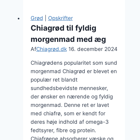
chokolade
og
Grød
|
Opskrifter
nødder
Chiagrød til fyldig
morgenmad med æg
Af
Chiagrød.dk
16. december 2024
Chiagrødens popularitet som sund
morgenmad Chiagrød er blevet en
populær ret blandt
sundhedsbevidste mennesker,
der ønsker en nærende og fyldig
morgenmad. Denne ret er lavet
med chiafrø, som er kendt for
deres høje indhold af omega-3
fedtsyrer, fibre og protein.
Chiafrøene absorberer væske og