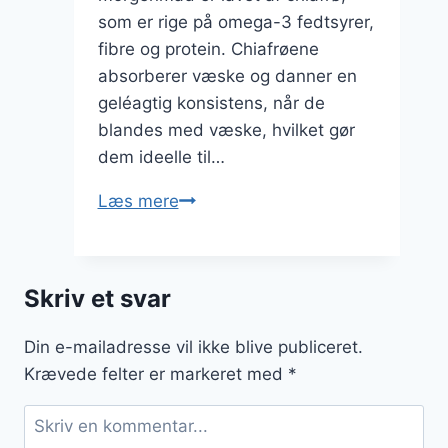
som er rige på omega-3 fedtsyrer,
fibre og protein. Chiafrøene
absorberer væske og danner en
geléagtig konsistens, når de
blandes med væske, hvilket gør
dem ideelle til…
Chiagrød
Læs mere
med
æble
og
Skriv et svar
kanel
for
Din e-mailadresse vil ikke blive publiceret.
efterårsmagi
Krævede felter er markeret med
*