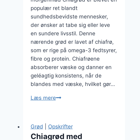
populær ret blandt
sundhedsbevidste mennesker,
der ønsker at tabe sig eller leve
en sundere livsstil. Denne
nærende grød er lavet af chiafrø,
som er rige på omega-3 fedtsyrer,
fibre og protein. Chiafrøene
absorberer væske og danner en
geléagtig konsistens, når de
blandes med væske, hvilket gør…
Chiagrød
Læs mere
til
vægttab
med
Grød
|
Opskrifter
krydderier
Chiagrød med