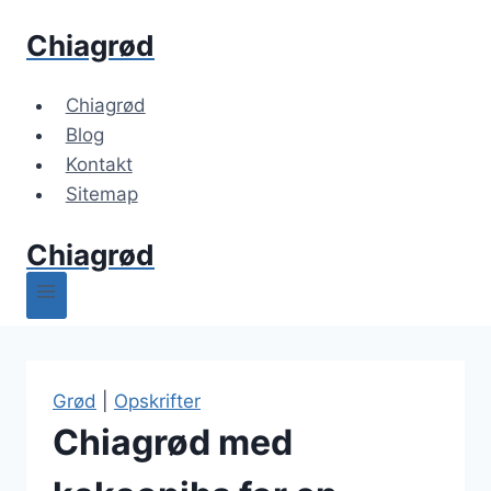
Fortsæt
Chiagrød
til
indhold
Chiagrød
Blog
Kontakt
Sitemap
Chiagrød
Grød
|
Opskrifter
Chiagrød med