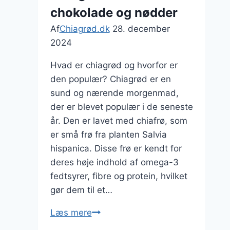
chokolade og nødder
Af
Chiagrød.dk
28. december
2024
Hvad er chiagrød og hvorfor er
den populær? Chiagrød er en
sund og nærende morgenmad,
der er blevet populær i de seneste
år. Den er lavet med chiafrø, som
er små frø fra planten Salvia
hispanica. Disse frø er kendt for
deres høje indhold af omega-3
fedtsyrer, fibre og protein, hvilket
gør dem til et…
Chiagrød
Læs mere
med