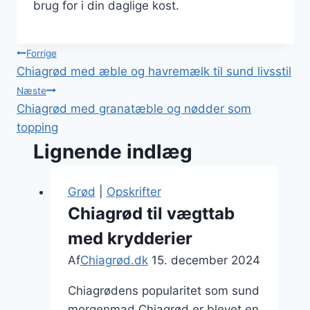
brug for i din daglige kost.
Indlægsnavigation
Forrige
Chiagrød med æble og havremælk til sund livsstil
Næste
Chiagrød med granatæble og nødder som
topping
Lignende indlæg
Grød
|
Opskrifter
Chiagrød til vægttab
med krydderier
Af
Chiagrød.dk
15. december 2024
Chiagrødens popularitet som sund
morgenmad Chiagrød er blevet en