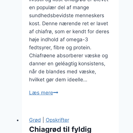
en populær del af mange
sundhedsbevidste menneskers
kost. Denne nærende ret er lavet
af chiafrø, som er kendt for deres
høje indhold af omega-3
fedtsyrer, fibre og protein.
Chiafrøene absorberer væske og
danner en geléagtig konsistens,
når de blandes med væske,
hvilket gør dem ideelle…
Chiagrød
Læs mere
med
kokosflager
til
Grød
|
Opskrifter
sund
Chiagrød til fyldig
livsstil