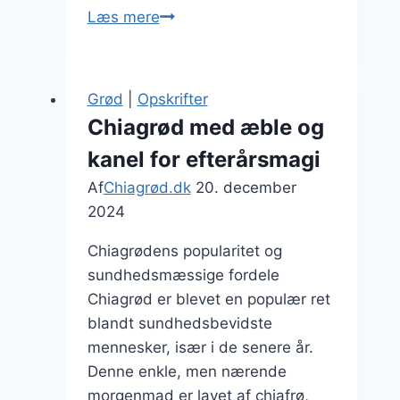
Chiagrød
Læs mere
til
fyldig
morgenmad
Grød
|
Opskrifter
med
Chiagrød med æble og
frugt
kanel for efterårsmagi
Af
Chiagrød.dk
20. december
2024
Chiagrødens popularitet og
sundhedsmæssige fordele
Chiagrød er blevet en populær ret
blandt sundhedsbevidste
mennesker, især i de senere år.
Denne enkle, men nærende
morgenmad er lavet af chiafrø,