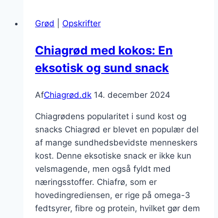
mandelmælk
for
Grød
|
Opskrifter
ekstra
smag
Chiagrød med kokos: En
eksotisk og sund snack
Af
Chiagrød.dk
14. december 2024
Chiagrødens popularitet i sund kost og
snacks Chiagrød er blevet en populær del
af mange sundhedsbevidste menneskers
kost. Denne eksotiske snack er ikke kun
velsmagende, men også fyldt med
næringsstoffer. Chiafrø, som er
hovedingrediensen, er rige på omega-3
fedtsyrer, fibre og protein, hvilket gør dem