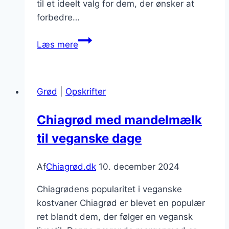
til et ideelt valg for dem, der ønsker at
forbedre…
Chiagrød
Læs mere
med
kokos:
En
Grød
|
Opskrifter
eksotisk
og
Chiagrød med mandelmælk
sund
til veganske dage
snack
Af
Chiagrød.dk
10. december 2024
Chiagrødens popularitet i veganske
kostvaner Chiagrød er blevet en populær
ret blandt dem, der følger en vegansk