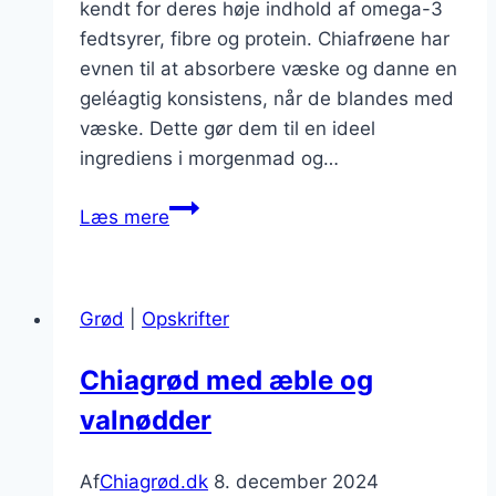
kendt for deres høje indhold af omega-3
fedtsyrer, fibre og protein. Chiafrøene har
evnen til at absorbere væske og danne en
geléagtig konsistens, når de blandes med
væske. Dette gør dem til en ideel
ingrediens i morgenmad og…
Chiagrød
Læs mere
med
kakaonibs
og
Grød
|
Opskrifter
appelsin
Chiagrød med æble og
valnødder
Af
Chiagrød.dk
8. december 2024