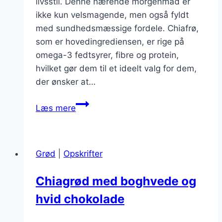
livsstil. Denne nærende morgenmad er
ikke kun velsmagende, men også fyldt
med sundhedsmæssige fordele. Chiafrø,
som er hovedingrediensen, er rige på
omega-3 fedtsyrer, fibre og protein,
hvilket gør dem til et ideelt valg for dem,
der ønsker at…
Chiagrød
Læs mere
med
mandelmælk
til
Grød
|
Opskrifter
veganske
dage
Chiagrød med boghvede og
hvid chokolade