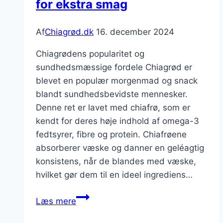
for ekstra smag
Af
Chiagrød.dk
16. december 2024
Chiagrødens popularitet og
sundhedsmæssige fordele Chiagrød er
blevet en populær morgenmad og snack
blandt sundhedsbevidste mennesker.
Denne ret er lavet med chiafrø, som er
kendt for deres høje indhold af omega-3
fedtsyrer, fibre og protein. Chiafrøene
absorberer væske og danner en geléagtig
konsistens, når de blandes med væske,
hvilket gør dem til en ideel ingrediens…
Chiagrød
Læs mere
med