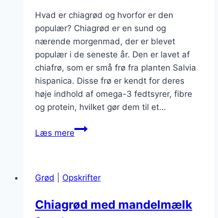
Hvad er chiagrød og hvorfor er den
populær? Chiagrød er en sund og
nærende morgenmad, der er blevet
populær i de seneste år. Den er lavet af
chiafrø, som er små frø fra planten Salvia
hispanica. Disse frø er kendt for deres
høje indhold af omega-3 fedtsyrer, fibre
og protein, hvilket gør dem til et…
Chiagrød
Læs mere
med
æble
og
Grød
|
Opskrifter
valnødder
Chiagrød med mandelmælk