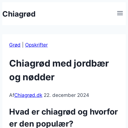
Fortsæt
Chiagrød
til
indhold
Grød
|
Opskrifter
Chiagrød med jordbær
og nødder
Af
Chiagrød.dk
22. december 2024
Hvad er chiagrød og hvorfor
er den populær?