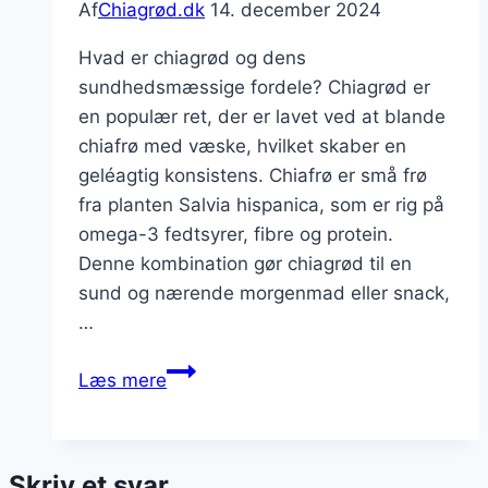
Af
Chiagrød.dk
14. december 2024
Hvad er chiagrød og dens
sundhedsmæssige fordele? Chiagrød er
en populær ret, der er lavet ved at blande
chiafrø med væske, hvilket skaber en
geléagtig konsistens. Chiafrø er små frø
fra planten Salvia hispanica, som er rig på
omega-3 fedtsyrer, fibre og protein.
Denne kombination gør chiagrød til en
sund og nærende morgenmad eller snack,
…
Chiagrød
Læs mere
med
boghvede
og
Skriv et svar
hvid