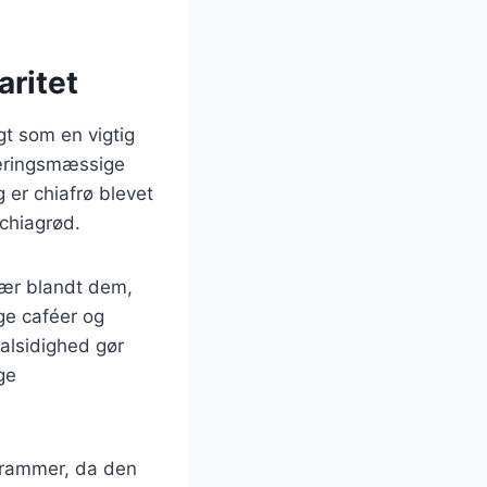
aritet
gt som en vigtig
næringsmæssige
 er chiafrø blevet
chiagrød.
sær blandt dem,
ge caféer og
alsidighed gør
ge
grammer, da den