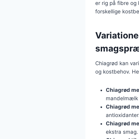
er rig på fibre o
forskellige kostb
Variationer
smagspræ
Chiagrød kan var
og kostbehov. Her
Chiagrød m
mandelmælk 
Chiagrød m
antioxidanter
Chiagrød me
ekstra smag.