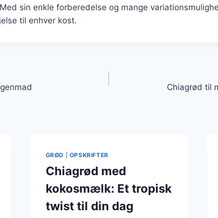
Med sin enkle forberedelse og mange variationsmulighe
jelse til enhver kost.
gation
orgenmad
Chiagrød ti
GRØD
|
OPSKRIFTER
Chiagrød med
kokosmælk: Et tropisk
twist til din dag