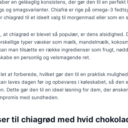
aber en geléagtig konsistens, der gør den til en perfekt
ngs og smagsvarianter. Chiafrø er rige på omega-3 fedtsy
ør chiagrød til et ideelt valg til morgenmad eller som en
l, at chiagrød er blevet så populær, er dens alsidighed.
orskellige typer væsker som mælk, mandelmælk, kokosm
kan man tilsætte en række ingredienser som frugt, nødd
 skabe en personlig og velsmagende ret.
et at forberede, hvilket gør den til en praktisk mulighed 
n laves dagen før og opbevares i køleskabet, så den er k
. Dette gør den til en ideel løsning for dem, der ønsker
ompromis med sundheden.
er til chiagrød med hvid chokola