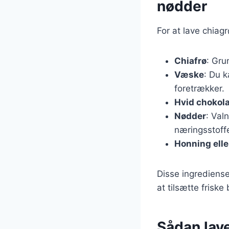
nødder
For at lave chiag
Chiafrø
: Gru
Væske
: Du 
foretrækker.
Hvid chokol
Nødder
: Val
næringsstoffe
Honning elle
Disse ingrediense
at tilsætte friske
Sådan lav