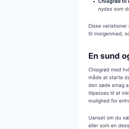
Chiagrød til
nydes som de
Disse variationer 
til morgenmad, s
En sund o
Chiagrød med hvi
måde at starte d
den søde smag af
tilpasses til at i
mulighed for enh
Uanset om du væl
eller som en dess