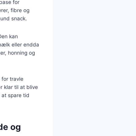
 base for
rer, fibre og
 sund snack.
 Den kan
ælk eller endda
er, honning og
for travle
lar til at blive
 at spare tid
de og