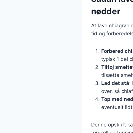
nødder
At lave chiagrød
tid og forberedels
Forbered ch
typisk 1 del c
Tilføj smelt
tilsætte smel
Lad det stå
:
over, så chi
Top med nød
eventuelt lid
Denne opskrift k
forskellige toppi