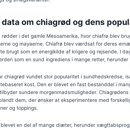
 data om chiagrød og dens popul
 rødder i det gamle Mesoamerika, hvor chiafrø blev bru
kerne og mayaerne. Chiafrø blev værdsat for deres er
fte brugt som en energikilde af krigere og rejsende. I dag
erden som en sund ingrediens i mange retter, herunder 
ar chiagrød vundet stor popularitet i sundhedskredse, i
ntebaseret kost. Den er blevet en fast bestanddel i man
r tilbyder sundere morgenmadsmuligheder. Chiagrødens 
t blandt dem, der ønsker at eksperimentere med forskelli
er og toppings.
 blevet en del af mange diæter, herunder vægttabspro