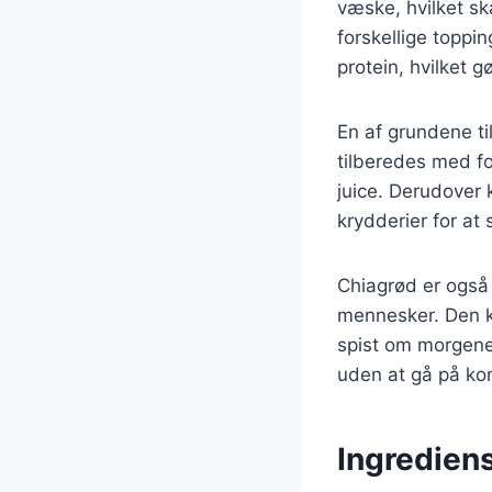
væske, hvilket sk
forskellige toppi
protein, hvilket g
En af grundene ti
tilberedes med f
juice. Derudover 
krydderier for at
Chiagrød er også l
mennesker. Den ka
spist om morgenen
uden at gå på k
Ingrediens