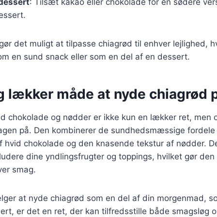
 dessert
: Tilsæt kakao eller chokolade for en sødere ver
ssert.
gør det muligt at tilpasse chiagrød til enhver lejlighed, 
om en sund snack eller som en del af en dessert.
g lækker måde at nyde chiagrød 
d chokolade og nødder er ikke kun en lækker ret, men 
agen på. Den kombinerer de sundhedsmæssige fordele
 hvid chokolade og den knasende tekstur af nødder. D
nkludere dine yndlingsfrugter og toppings, hvilket gør den t
ver smag.
ger at nyde chiagrød som en del af din morgenmad, s
ert, er det en ret, der kan tilfredsstille både smagsløg 