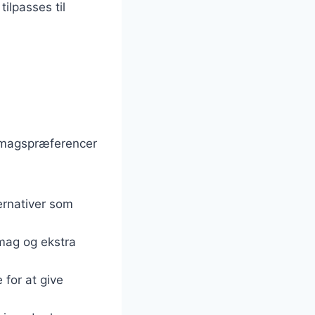
ilpasses til
 smagspræferencer
ernativer som
smag og ekstra
e for at give