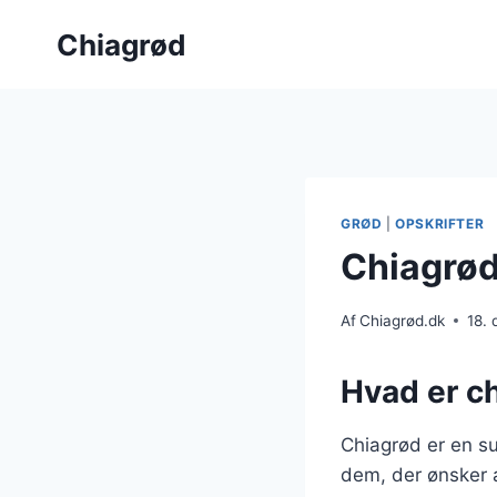
Fortsæt
Chiagrød
til
indhold
GRØD
|
OPSKRIFTER
Chiagrød
Af
Chiagrød.dk
18.
Hvad er c
Chiagrød er en su
dem, der ønsker a