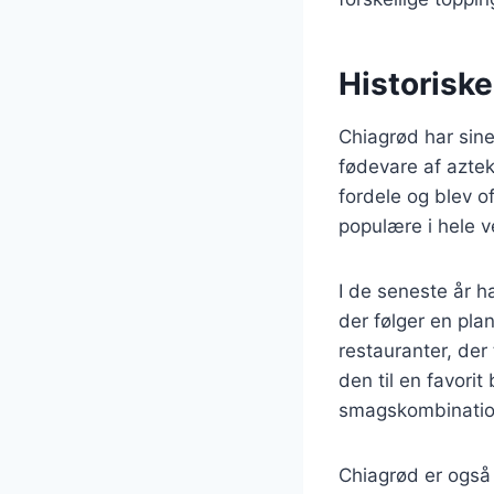
Historiske
Chiagrød har sine
fødevare af azte
fordele og blev o
populære i hele v
I de seneste år h
der følger en pla
restauranter, de
den til en favori
smagskombination
Chiagrød er også