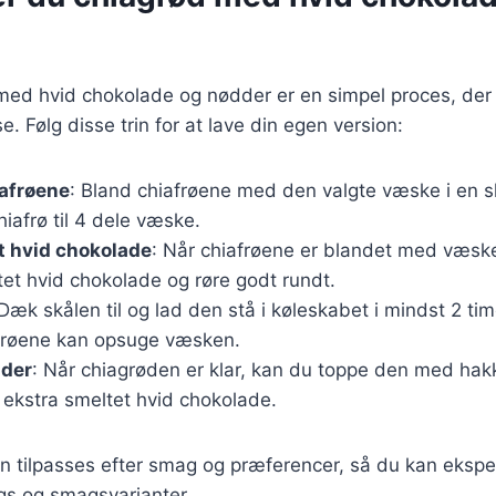
 med hvid chokolade og nødder er en simpel proces, der
e. Følg disse trin for at lave din egen version:
iafrøene
: Bland chiafrøene med den valgte væske i en sk
hiafrø til 4 dele væske.
et hvid chokolade
: Når chiafrøene er blandet med væsk
tet hvid chokolade og røre godt rundt.
 Dæk skålen til og lad den stå i køleskabet i mindst 2 tim
afrøene kan opsuge væsken.
der
: Når chiagrøden er klar, kan du toppe den med ha
t ekstra smeltet hvid chokolade.
an tilpasses efter smag og præferencer, så du kan eks
ngs og smagsvarianter.