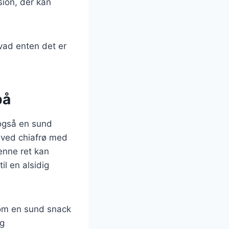
sion, der kan
hvad enten det er
på
også en sund
 ved chiafrø med
enne ret kan
il en alsidig
om en sund snack
og