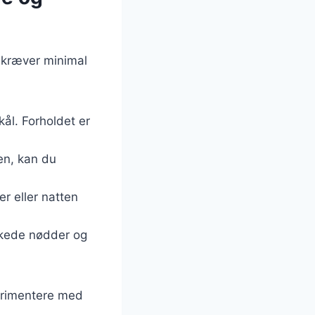
 kræver minimal
ål. Forholdet er
en, kan du
er eller natten
kkede nødder og
perimentere med