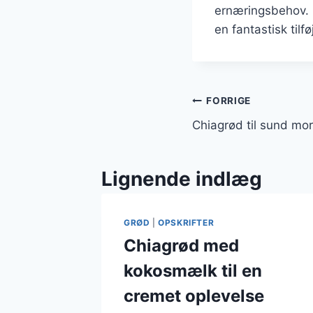
ernæringsbehov. 
en fantastisk tilfø
Indlægsnavi
FORRIGE
Chiagrød til sund m
Lignende indlæg
GRØD
|
OPSKRIFTER
Chiagrød med
kokosmælk til en
cremet oplevelse