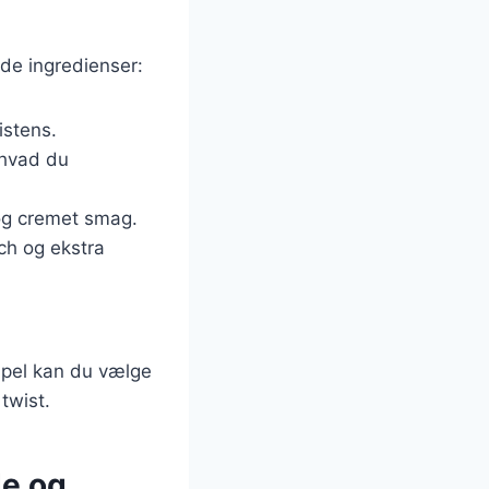
de ingredienser:
istens.
 hvad du
 og cremet smag.
nch og ekstra
mpel kan du vælge
 twist.
de og