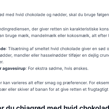
rød med hvid chokolade og nødder, skal du bruge følgen
ndingrediensen, der giver retten sin karakteristiske kons
kan bruge mælk, mandelmælk eller kokosmælk, alt efter
ade
: Tilsætning af smeltet hvid chokolade giver en sød
nødder, mandler eller hasselnødder tilføjer en dejlig cru
r.
r agavesirup
: For ekstra sødme, hvis ønskes.
r kan varieres alt efter smag og præferencer. For ekse
 bær eller skiver af banan for at give retten et frugtagtigt
er du chiagrød med hvid chokola