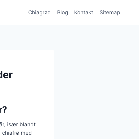
Chiagrød
Blog
Kontakt
Sitemap
der
r?
år, især blandt
e chiafrø med