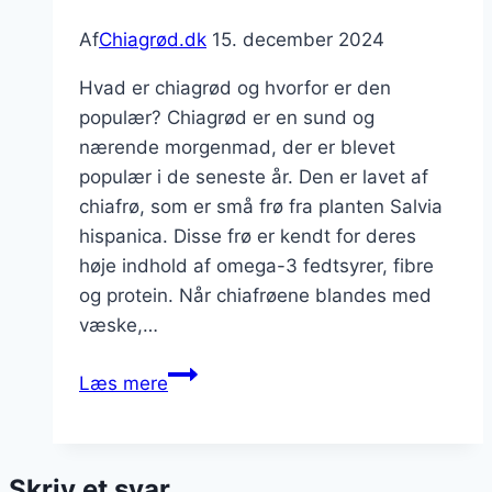
Af
Chiagrød.dk
15. december 2024
Hvad er chiagrød og hvorfor er den
populær? Chiagrød er en sund og
nærende morgenmad, der er blevet
populær i de seneste år. Den er lavet af
chiafrø, som er små frø fra planten Salvia
hispanica. Disse frø er kendt for deres
høje indhold af omega-3 fedtsyrer, fibre
og protein. Når chiafrøene blandes med
væske,…
Chiagrød
Læs mere
med
havremælk
og
Skriv et svar
sødning