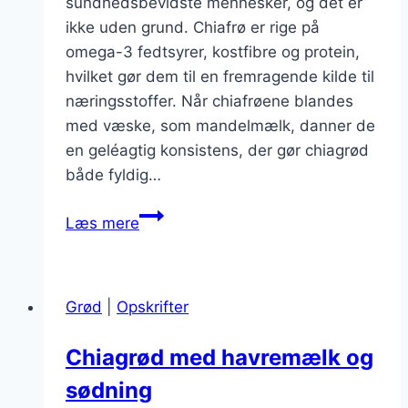
sundhedsbevidste mennesker, og det er
ikke uden grund. Chiafrø er rige på
omega-3 fedtsyrer, kostfibre og protein,
hvilket gør dem til en fremragende kilde til
næringsstoffer. Når chiafrøene blandes
med væske, som mandelmælk, danner de
en geléagtig konsistens, der gør chiagrød
både fyldig…
Chiagrød
Læs mere
med
mandelmælk
og
Grød
|
Opskrifter
blåbær
Chiagrød med havremælk og
sødning