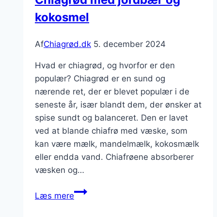
kokosmel
Af
Chiagrød.dk
5. december 2024
Hvad er chiagrød, og hvorfor er den
populær? Chiagrød er en sund og
nærende ret, der er blevet populær i de
seneste år, især blandt dem, der ønsker at
spise sundt og balanceret. Den er lavet
ved at blande chiafrø med væske, som
kan være mælk, mandelmælk, kokosmælk
eller endda vand. Chiafrøene absorberer
væsken og…
Chiagrød
Læs mere
med