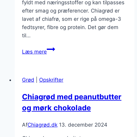
fyldt med næringsstoffer og kan tilpasses
efter smag og præferencer. Chiagrød er
lavet af chiafrø, som er rige på omega-3
fedtsyrer, fibre og protein. Det gør dem
til…
Chiagrød
Læs mere
til
sund
snack:
Grød
|
Opskrifter
citron
og
Chiagrød med peanutbutter
ingefær
og mørk chokolade
Af
Chiagrød.dk
13. december 2024