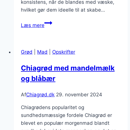
konsistens, når de blandes med væske,
hvilket gør dem ideelle til at skabe…
Chiagrød
Læs mere
med
chia
og
Grød
|
Mad
|
Opskrifter
mandler
for
Chiagrød med mandelmælk
crunch
og blåbær
Af
Chiagrød.dk
29. november 2024
Chiagrødens popularitet og
sundhedsmæssige fordele Chiagrød er
blevet en populær morgenmad blandt