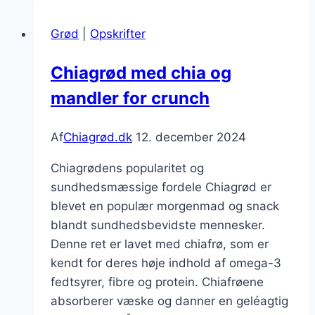
jordbær
og
Grød
|
Opskrifter
kokosmel
Chiagrød med chia og
mandler for crunch
Af
Chiagrød.dk
12. december 2024
Chiagrødens popularitet og
sundhedsmæssige fordele Chiagrød er
blevet en populær morgenmad og snack
blandt sundhedsbevidste mennesker.
Denne ret er lavet med chiafrø, som er
kendt for deres høje indhold af omega-3
fedtsyrer, fibre og protein. Chiafrøene
absorberer væske og danner en geléagtig