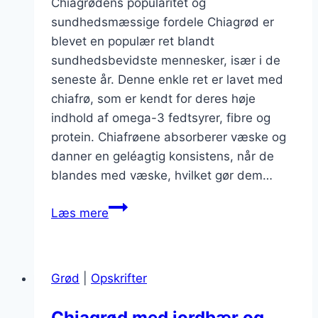
Chiagrødens popularitet og
sundhedsmæssige fordele Chiagrød er
blevet en populær ret blandt
sundhedsbevidste mennesker, især i de
seneste år. Denne enkle ret er lavet med
chiafrø, som er kendt for deres høje
indhold af omega-3 fedtsyrer, fibre og
protein. Chiafrøene absorberer væske og
danner en geléagtig konsistens, når de
blandes med væske, hvilket gør dem…
Chiagrød
Læs mere
med
peanutbutter
og
Grød
|
Opskrifter
mørk
chokolade
Chiagrød med jordbær og