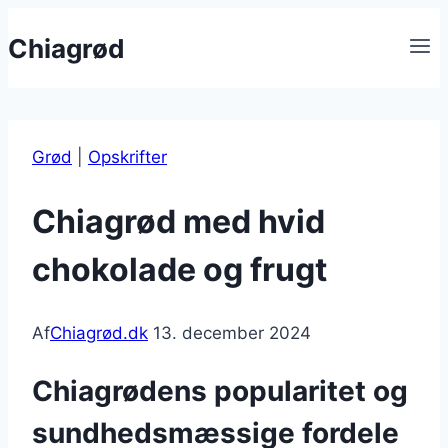
Fortsæt
Chiagrød
til
indhold
Grød
|
Opskrifter
Chiagrød med hvid
chokolade og frugt
Af
Chiagrød.dk
13. december 2024
Chiagrødens popularitet og
sundhedsmæssige fordele