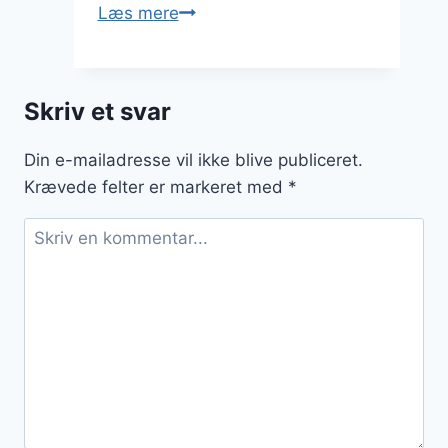
Chiagrød
Læs mere
med
honning:
Sødme
Skriv et svar
til
din
Din e-mailadresse vil ikke blive publiceret.
morgenmad
Krævede felter er markeret med
*