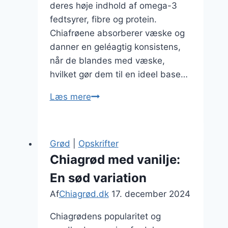
deres høje indhold af omega-3
fedtsyrer, fibre og protein.
Chiafrøene absorberer væske og
danner en geléagtig konsistens,
når de blandes med væske,
hvilket gør dem til en ideel base…
Chiagrød
Læs mere
med
banan
og
Grød
|
Opskrifter
jordbær
Chiagrød med vanilje:
for
En sød variation
den
perfekte
Af
Chiagrød.dk
17. december 2024
kombination
Chiagrødens popularitet og