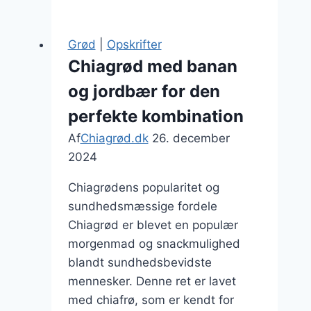
kanel
og
Grød
|
Opskrifter
æblemos
Chiagrød med banan
og jordbær for den
perfekte kombination
Af
Chiagrød.dk
26. december
2024
Chiagrødens popularitet og
sundhedsmæssige fordele
Chiagrød er blevet en populær
morgenmad og snackmulighed
blandt sundhedsbevidste
mennesker. Denne ret er lavet
med chiafrø, som er kendt for