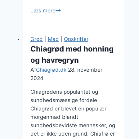
Chiagrød
Læs mere
med
kokosmælk
og
Grød
|
Mad
|
Opskrifter
honning
Chiagrød med honning
for
og havregryn
ekstra
sødme
Af
Chiagrød.dk
28. november
2024
Chiagrødens popularitet og
sundhedsmæssige fordele
Chiagrød er blevet en populær
morgenmad blandt
sundhedsbevidste mennesker, og
det er ikke uden grund. Chiafrø er