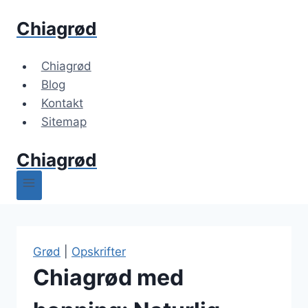
Fortsæt
Chiagrød
til
indhold
Chiagrød
Blog
Kontakt
Sitemap
Chiagrød
Grød
|
Opskrifter
Chiagrød med