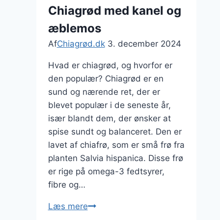
Chiagrød med kanel og
æblemos
Af
Chiagrød.dk
3. december 2024
Hvad er chiagrød, og hvorfor er
den populær? Chiagrød er en
sund og nærende ret, der er
blevet populær i de seneste år,
især blandt dem, der ønsker at
spise sundt og balanceret. Den er
lavet af chiafrø, som er små frø fra
planten Salvia hispanica. Disse frø
er rige på omega-3 fedtsyrer,
fibre og…
Chiagrød
Læs mere
med