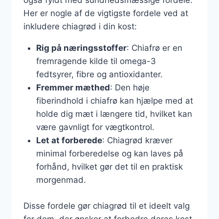
også fyldt med sundhedsmæssige fordele.
Her er nogle af de vigtigste fordele ved at
inkludere chiagrød i din kost:
Rig på næringsstoffer
: Chiafrø er en
fremragende kilde til omega-3
fedtsyrer, fibre og antioxidanter.
Fremmer mæthed
: Den høje
fiberindhold i chiafrø kan hjælpe med at
holde dig mæt i længere tid, hvilket kan
være gavnligt for vægtkontrol.
Let at forberede
: Chiagrød kræver
minimal forberedelse og kan laves på
forhånd, hvilket gør det til en praktisk
morgenmad.
Disse fordele gør chiagrød til et ideelt valg
for dem, der ønsker at forbedre deres kost