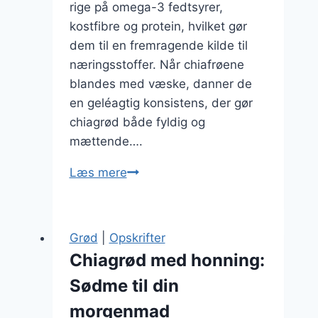
rige på omega-3 fedtsyrer,
kostfibre og protein, hvilket gør
dem til en fremragende kilde til
næringsstoffer. Når chiafrøene
blandes med væske, danner de
en geléagtig konsistens, der gør
chiagrød både fyldig og
mættende….
Chiagrød
Læs mere
med
honning
og
Grød
|
Opskrifter
havregryn
Chiagrød med honning:
Sødme til din
morgenmad