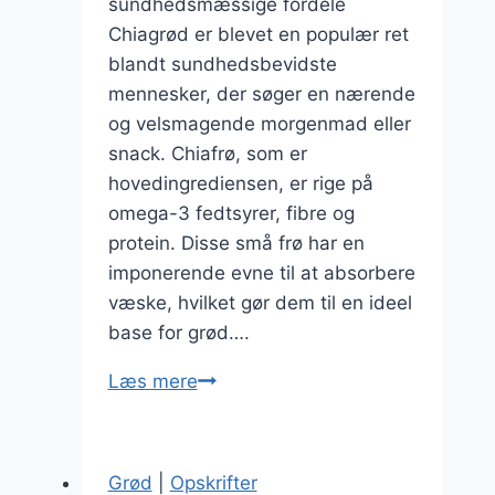
sundhedsmæssige fordele
Chiagrød er blevet en populær ret
blandt sundhedsbevidste
mennesker, der søger en nærende
og velsmagende morgenmad eller
snack. Chiafrø, som er
hovedingrediensen, er rige på
omega-3 fedtsyrer, fibre og
protein. Disse små frø har en
imponerende evne til at absorbere
væske, hvilket gør dem til en ideel
base for grød….
Chiagrød
Læs mere
med
vanilje:
En
Grød
|
Opskrifter