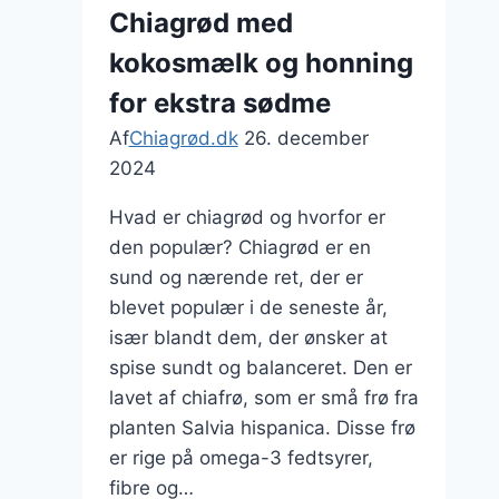
sød
Chiagrød med
variation
kokosmælk og honning
for ekstra sødme
Af
Chiagrød.dk
26. december
2024
Hvad er chiagrød og hvorfor er
den populær? Chiagrød er en
sund og nærende ret, der er
blevet populær i de seneste år,
især blandt dem, der ønsker at
spise sundt og balanceret. Den er
lavet af chiafrø, som er små frø fra
planten Salvia hispanica. Disse frø
er rige på omega-3 fedtsyrer,
fibre og…