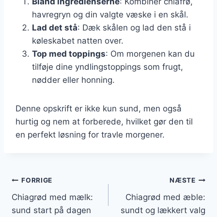
Bland ingredienserne
: Kombiner chiafrø,
havregryn og din valgte væske i en skål.
Lad det stå
: Dæk skålen og lad den stå i
køleskabet natten over.
Top med toppings
: Om morgenen kan du
tilføje dine yndlingstoppings som frugt,
nødder eller honning.
Denne opskrift er ikke kun sund, men også
hurtig og nem at forberede, hvilket gør den til
en perfekt løsning for travle morgener.
Indlægsnavigation
FORRIGE
NÆSTE
Chiagrød med mælk:
Chiagrød med æble:
sund start på dagen
sundt og lækkert valg