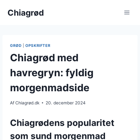
Fortsæt
Chiagrød
til
indhold
GRØD
|
OPSKRIFTER
Chiagrød med
havregryn: fyldig
morgenmadside
Af
Chiagrød.dk
20. december 2024
Chiagrødens popularitet
som sund morgenmad