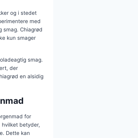
ker og i stedet
sperimentere med
 og smag. Chiagrød
kke kun smager
koladeagtig smag.
rt, der
hiagrød en alsidig
genmad
morgenmad for
 hvilket betyder,
ke. Dette kan