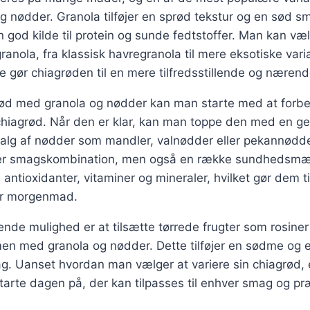
og nødder. Granola tilføjer en sprød tekstur og en sød 
 god kilde til protein og sunde fedtstoffer. Man kan v
 granola, fra klassisk havregranola til mere eksotiske va
te gør chiagrøden til en mere tilfredsstillende og nær
grød med granola og nødder kan man starte med at forb
iagrød. Når den er klar, kan man toppe den med en ge
valg af nødder som mandler, valnødder eller pekannødde
ker smagskombination, men også en række sundhedsmæs
 antioxidanter, vitaminer og mineraler, hvilket gør dem t
hver morgenmad.
e mulighed er at tilsætte tørrede frugter som rosiner e
n med granola og nødder. Dette tilføjer en sødme og e
g. Uanset hvordan man vælger at variere sin chiagrød, 
arte dagen på, der kan tilpasses til enhver smag og pr