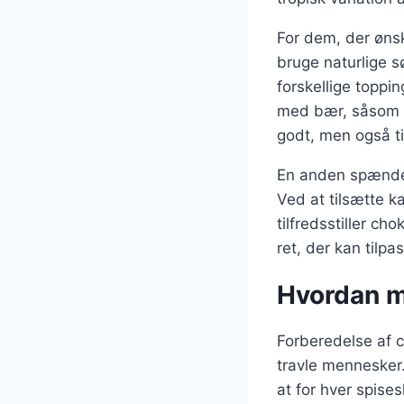
For dem, der øns
bruge naturlige 
forskellige toppi
med bær, såsom b
godt, men også ti
En anden spænden
Ved at tilsætte 
tilfredsstiller c
ret, der kan tilp
Hvordan m
Forberedelse af c
travle mennesker.
at for hver spise