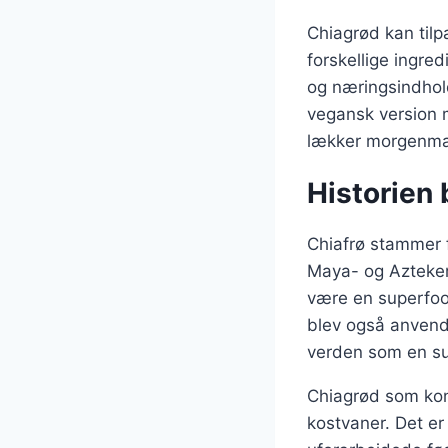
Chiagrød kan tilp
forskellige ingre
og næringsindhol
vegansk version 
lækker morgenm
Historien 
Chiafrø stammer 
Maya- og Aztekern
være en superfood
blev også anvend
verden som en su
Chiagrød som konc
kostvaner. Det er