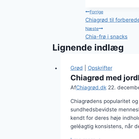
Indlægsnavi
Forrige
Chiagrød til forbere
Næste
Chia-frø i snacks
Lignende indlæg
Grød
|
Opskrifter
Chiagrød med jordb
Af
Chiagrød.dk
22. decemb
Chiagrødens popularitet og
sundhedsbevidste mennesker
kendt for deres høje indho
geléagtig konsistens, når 