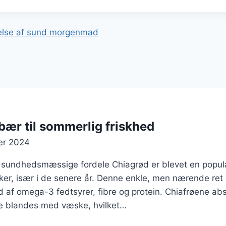
gation
delse af sund morgenmad
ær til sommerlig friskhed
er 2024
 sundhedsmæssige fordele Chiagrød er blevet en popul
, især i de senere år. Denne enkle, men nærende ret er
ld af omega-3 fedtsyrer, fibre og protein. Chiafrøene a
de blandes med væske, hvilket…