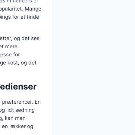
sinfluencers er
 popularitet. Mange
ngs for at finde
tter, og det ses
et mere
resse for
ge kost, og det
redienser
g præferencer. En
 og lidt sødning
ag, kan man
r en lækker og