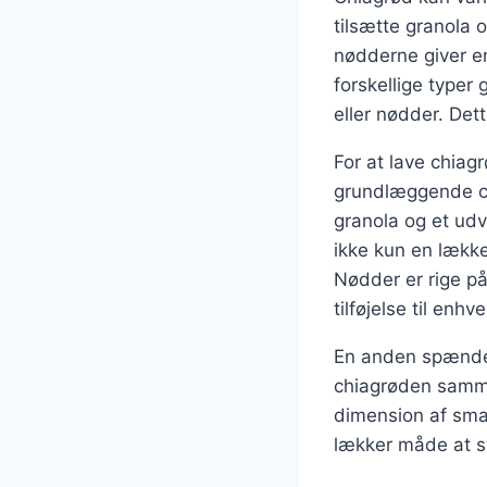
tilsætte granola 
nødderne giver en
forskellige typer
eller nødder. Det
For at lave chia
grundlæggende ch
granola og et ud
ikke kun en læk
Nødder er rige på
tilføjelse til en
En anden spændend
chiagrøden samme
dimension af sma
lækker måde at st