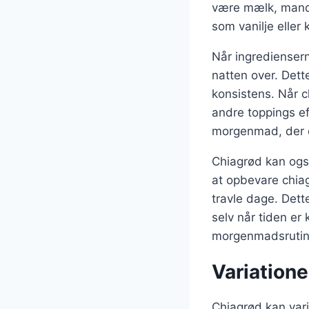
være mælk, mande
som vanilje eller 
Når ingredienserne
natten over. Dett
konsistens. Når c
andre toppings ef
morgenmad, der er
Chiagrød kan også
at opbevare chia
travle dage. Dett
selv når tiden er
morgenmadsrutin
Variation
Chiagrød kan var