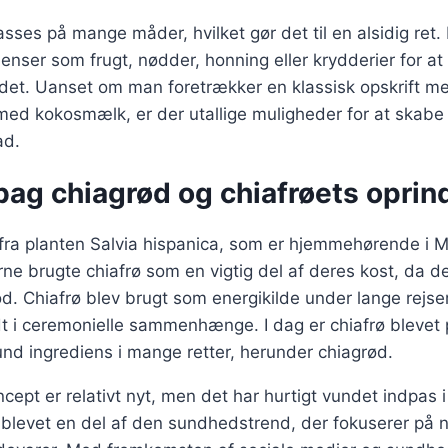
asses på mange måder, hvilket gør det til en alsidig ret.
dienser som frugt, nødder, honning eller krydderier for a
det. Uanset om man foretrækker en klassisk opskrift me
med kokosmælk, er der utallige muligheder for at skabe
ad.
bag chiagrød og chiafrøets oprin
fra planten Salvia hispanica, som er hjemmehørende i 
e brugte chiafrø som en vigtig del af deres kost, da d
. Chiafrø blev brugt som energikilde under lange rejser
t i ceremonielle sammenhænge. I dag er chiafrø blevet 
nd ingrediens i mange retter, herunder chiagrød.
ept er relativt nyt, men det har hurtigt vundet indpas
 blevet en del af den sundhedstrend, der fokuserer på n