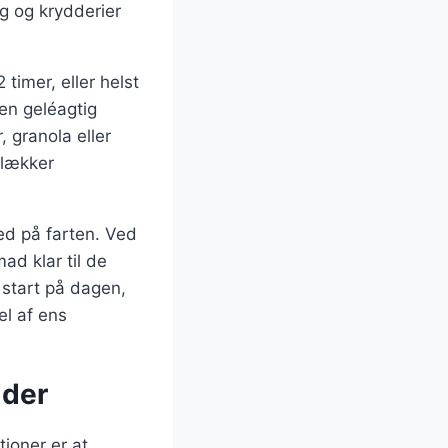
g og krydderier
timer, eller helst
 en geléagtig
 granola eller
 lækker
ed på farten. Ved
d klar til de
 start på dagen,
el af ens
dder
ioner er at