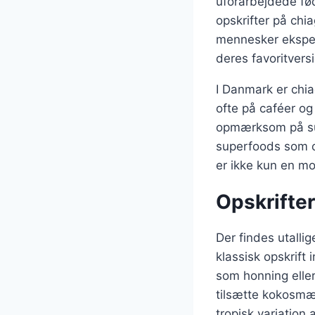
uforarbejdede fø
opskrifter på chia
mennesker eksper
deres favoritvers
I Danmark er chi
ofte på caféer o
opmærksom på sund
superfoods som c
er ikke kun en m
Opskrifter
Der findes utalli
klassisk opskrift 
som honning elle
tilsætte kokosmæl
tropisk variation 