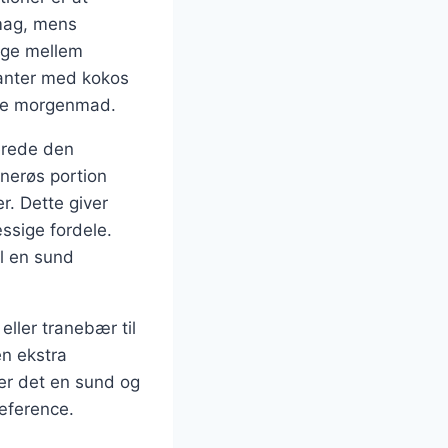
smag, mens
ælge mellem
rianter med kokos
ende morgenmad.
erede den
nerøs portion
r. Dette giver
sige fordele.
il en sund
ller tranebær til
n ekstra
er det en sund og
æference.