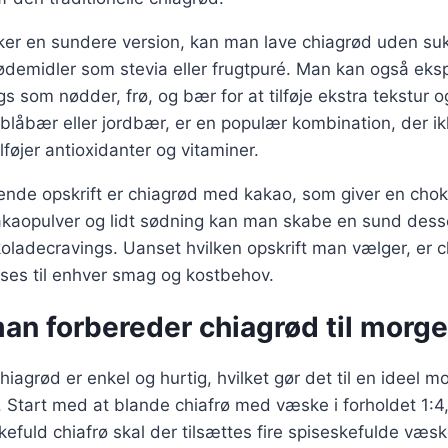
ker en sundere version, kan man lave chiagrød uden suk
sødemidler som stevia eller frugtpuré. Man kan også ek
ngs som nødder, frø, og bær for at tilføje ekstra tekstur
låbær eller jordbær, er en populær kombination, der i
lføjer antioxidanter og vitaminer.
de opskrift er chiagrød med kakao, som giver en cho
kakaopulver og lidt sødning kan man skabe en sund desse
hokoladecravings. Uanset hvilken opskrift man vælger, er c
asses til enhver smag og kostbehov.
an forbereder chiagrød til mor
hiagrød er enkel og hurtig, hvilket gør det til en ideel 
 Start med at blande chiafrø med væske i forholdet 1:4,
skefuld chiafrø skal der tilsættes fire spiseskefulde væs