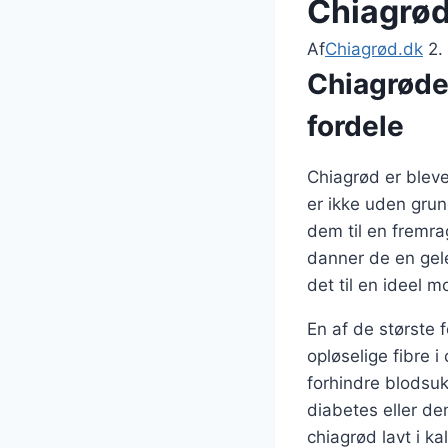
Chiagrød
Af
Chiagrød.dk
2.
Chiagrøde
fordele
Chiagrød er ble
er ikke uden grun
dem til en fremra
danner de en gel
det til en ideel 
En af de største 
opløselige fibre 
forhindre blodsukk
diabetes eller de
chiagrød lavt i ka