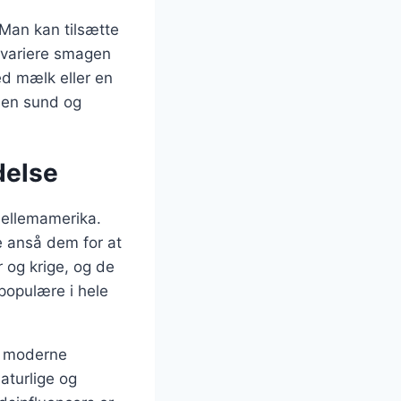
 Man kan tilsætte
t variere smagen
d mælk eller en
 en sund og
delse
Mellemamerika.
e anså dem for at
 og krige, og de
populære i hele
 i moderne
aturlige og