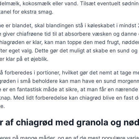
lmælk, kokosmælk eller vand. Tilsæt eventuelt sødnin
kanel for ekstra smag.
 er blandet, skal blandingen stå i køleskabet i mindst 2 
e giver chiafrøene tid til at absorbere væsken og danne
hiagrøden er klar, kan man toppe den med frugt, nødder,
ter eget valg. Dette gør det muligt at skabe en sund og
 klar på et øjeblik.
 forberedes i portioner, hvilket gør det nemt at tage m
grøden i små beholdere kan man have en sund morgenma
e er en fantastisk måde at sikre, at man får en nærende
 knap. Med lidt forberedelse kan chiagrød blive en fast d
e.
er af chiagrød med granola og nø
ieres på mange måder, og en af de mest populære variat