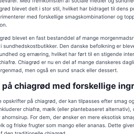
devarer. Med fremkomsten af sociale medier og sundhed
grød blevet delt i stor stil, hvilket har bidraget til dens
imenterer med forskellige smagskombinationer og toppi
ion.
agrød blevet en fast bestanddel af mange morgenmadsre
g i sundhedskostbutikker. Den danske befolkning er blev
hed og ernæring, hvilket har ført til en stigende inte
hiafrø. Chiagrød er nu en del af mange danskeres dagli
orgenmad, men også en sund snack eller dessert.
 på chiagrød med forskellige ing
ge opskrifter på chiagrød, der kan tilpasses efter smag o
inkluderer chiafrø, mælk (eller plantebaseret alternativ),
r ahornsirup. For dem, der ønsker en mere eksotisk sm
k og friske frugter som mango eller ananas. Dette give
af den traditionelle chiagrød.