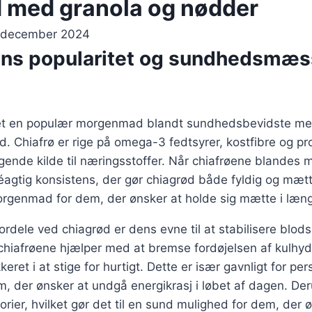
 med granola og nødder
 december 2024
ns popularitet og sundhedsmæs
vet en populær morgenmad blandt sundhedsbevidste me
d. Chiafrø er rige på omega-3 fedtsyrer, kostfibre og pro
gende kilde til næringsstoffer. Når chiafrøene blandes
éagtig konsistens, der gør chiagrød både fyldig og mæt
morgenmad for dem, der ønsker at holde sig mætte i læng
fordele ved chiagrød er dens evne til at stabilisere blod
i chiafrøene hjælper med at bremse fordøjelsen af kulhydr
eret i at stige for hurtigt. Dette er især gavnligt for p
m, der ønsker at undgå energikrasj i løbet af dagen. De
lorier, hvilket gør det til en sund mulighed for dem, der 