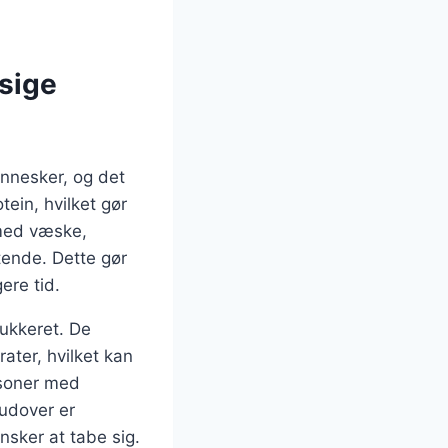
sige
nnesker, og det
tein, hvilket gør
 med væske,
tende. Dette gør
ere tid.
sukkeret. De
ater, hvilket kan
ersoner med
rudover er
ønsker at tabe sig.