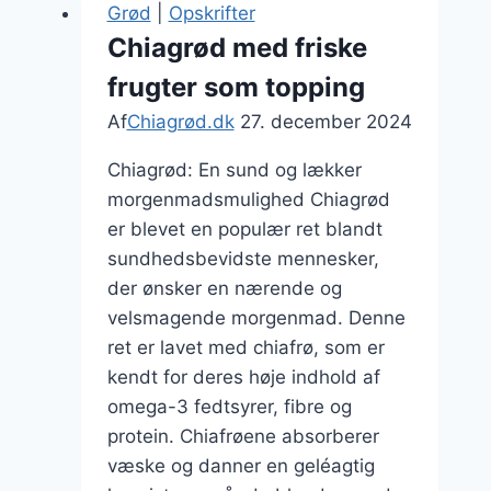
og
Grød
|
Opskrifter
kokos
Chiagrød med friske
frugter som topping
Af
Chiagrød.dk
27. december 2024
Chiagrød: En sund og lækker
morgenmadsmulighed Chiagrød
er blevet en populær ret blandt
sundhedsbevidste mennesker,
der ønsker en nærende og
velsmagende morgenmad. Denne
ret er lavet med chiafrø, som er
kendt for deres høje indhold af
omega-3 fedtsyrer, fibre og
protein. Chiafrøene absorberer
væske og danner en geléagtig