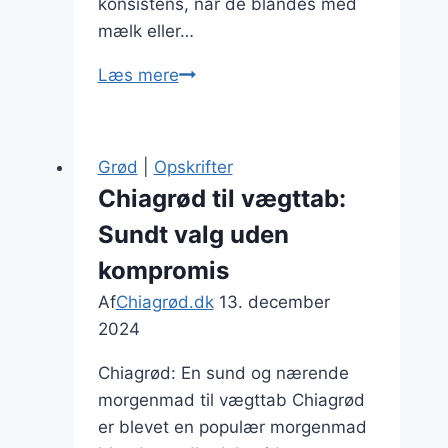
konsistens, når de blandes med
mælk eller…
Chiagrød
Læs mere
med
friske
frugter
Grød
|
Opskrifter
som
Chiagrød til vægttab:
topping
Sundt valg uden
kompromis
Af
Chiagrød.dk
13. december
2024
Chiagrød: En sund og nærende
morgenmad til vægttab Chiagrød
er blevet en populær morgenmad