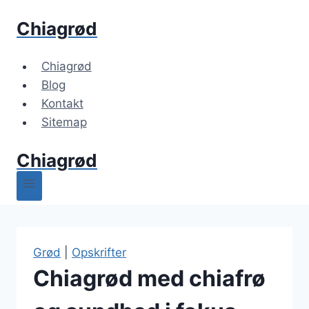
Fortsæt
Chiagrød
til
indhold
Chiagrød
Blog
Kontakt
Sitemap
Chiagrød
Grød
|
Opskrifter
Chiagrød med chiafrø