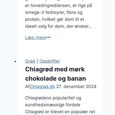
er hovedingrediensen, er rige på
omega-3 fedtsyrer, fibre og
protein, hvilket gør dem til et
ideelt valg for dem, der ønsker…
Chiagrød
Læs mere
til
fyldig
morgenmad
Grød
|
Opskrifter
med
Chiagrød med mørk
nødder
chokolade og banan
Af
Chiagrød.dk
27. december 2024
Chiagrødens popularitet og
sundhedsmæssige fordele
Chiagrød er blevet en populær ret