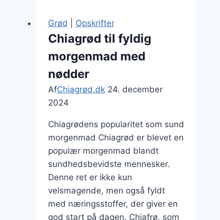
sund
livsstil
Grød
|
Opskrifter
der
Chiagrød til fyldig
gør
morgenmad med
dagen
lysere
nødder
Af
Chiagrød.dk
24. december
2024
Chiagrødens popularitet som sund
morgenmad Chiagrød er blevet en
populær morgenmad blandt
sundhedsbevidste mennesker.
Denne ret er ikke kun
velsmagende, men også fyldt
med næringsstoffer, der giver en
god start på dagen. Chiafrø, som