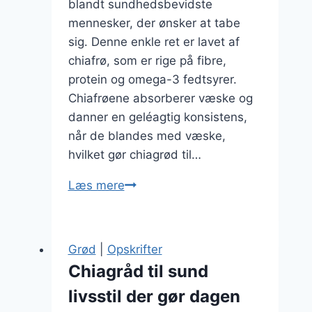
blandt sundhedsbevidste
mennesker, der ønsker at tabe
sig. Denne enkle ret er lavet af
chiafrø, som er rige på fibre,
protein og omega-3 fedtsyrer.
Chiafrøene absorberer væske og
danner en geléagtig konsistens,
når de blandes med væske,
hvilket gør chiagrød til…
Chiagrød
Læs mere
til
vægttab:
Sundt
Grød
|
Opskrifter
valg
Chiagråd til sund
uden
livsstil der gør dagen
kompromis