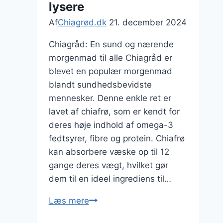
lysere
Af
Chiagrød.dk
21. december 2024
Chiagråd: En sund og nærende
morgenmad til alle Chiagråd er
blevet en populær morgenmad
blandt sundhedsbevidste
mennesker. Denne enkle ret er
lavet af chiafrø, som er kendt for
deres høje indhold af omega-3
fedtsyrer, fibre og protein. Chiafrø
kan absorbere væske op til 12
gange deres vægt, hvilket gør
dem til en ideel ingrediens til…
Chiagråd
Læs mere
til