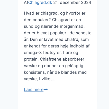
Af
Chiagrød.dk
21. december 2024
Hvad er chiagrød, og hvorfor er
den populær? Chiagrød er en
sund og nærende morgenmad,
der er blevet populær i de seneste
år. Den er lavet med chiafrø, som
er kendt for deres høje indhold af
omega-3 fedtsyrer, fibre og
protein. Chiafrøene absorberer
væske og danner en geléagtig
konsistens, når de blandes med
væske, hvilket…
Chiagrød
Læs mere
med
havregryn