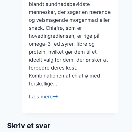
blandt sundhedsbevidste
mennesker, der søger en nærende
og velsmagende morgenmad eller
snack. Chiafrø, som er
hovedingrediensen, er rige på
omega-3 fedtsyrer, fibre og
protein, hvilket gør dem til et
ideelt valg for dem, der ønsker at
forbedre deres kost.
Kombinationen af chiafrø med
forskellige…
Chiagrød
Læs mere
med
mørk
chokolade
Skriv et svar
og