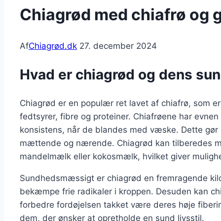
Chiagrød med chiafrø og 
Af
Chiagrød.dk
27. december 2024
Hvad er chiagrød og dens su
Chiagrød er en populær ret lavet af chiafrø, som e
fedtsyrer, fibre og proteiner. Chiafrøene har evne
konsistens, når de blandes med væske. Dette gør de
mættende og nærende. Chiagrød kan tilberedes m
mandelmælk eller kokosmælk, hvilket giver mulighe
Sundhedsmæssigt er chiagrød en fremragende kilde
bekæmpe frie radikaler i kroppen. Desuden kan chia
forbedre fordøjelsen takket være deres høje fiberind
dem, der ønsker at opretholde en sund livsstil.