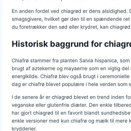
En anden fordel ved chiagrød er dens alsidighed. 
smagsgivere, hvilket gør den til en spændende re
du foretrækker den sød eller krydret, kan chiagrød
Historisk baggrund for chiagr
Chiafrø stammer fra planten Salvia hispanica, so
brugt af aztekerne og mayaerne som en vigtig del 
energikilde. Chiafrø blev også brugt i ceremoniel
dag er chiafrø blevet populære i hele verden som
I de senere år er chiagrød blevet en trend inden fo
veganske eller glutenfrie diæter. Den enkle tilb
har gjort chiagrød til en favorit blandt sundhedsbe
enkle versioner med kun chiafrø og mælk til mere 
krydderier.