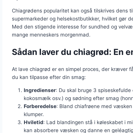
Chiagrødens popularitet kan også tilskrives dens ti
supermarkeder og helsekostbutikker, hvilket gør de
Med den stigende interesse for sundhed og velvære
mange menneskers morgenmad.
Sådan laver du chiagrød: En e
At lave chiagrød er en simpel proces, der kræver f
du kan tilpasse efter din smag:
Ingredienser
: Du skal bruge 3 spiseskefuld
kokosmælk osv.) og sødning efter smag (honni
Forberedelse
: Bland chiafrøene med væsken i
klumper.
Hviletid
: Lad blandingen stå i køleskabet i mi
kan absorbere væsken og danne en geléagtig