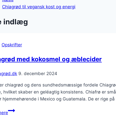
Chiagrød til vegansk kost og energi
e indlæg
|
Opskrifter
agrød med kokosmel og æblecider
agrød.dk
9. december 2024
er chiagrød og dens sundhedsmæssige fordele Chiagrød 
 hvilket skaber en geléagtig konsistens. Chiafrø er små
 hjemmehørende i Mexico og Guatemala. De er rige på om
Chiagrød
mere