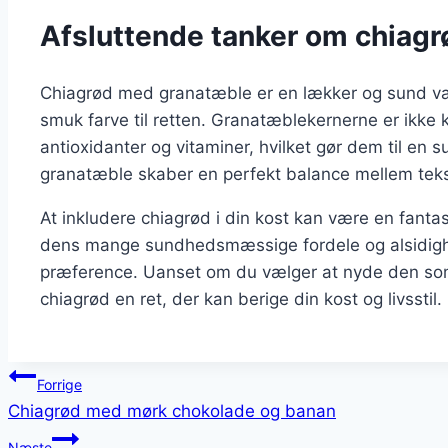
Afsluttende tanker om chiag
Chiagrød med granatæble er en lækker og sund vari
smuk farve til retten. Granatæblekernerne er ikke
antioxidanter og vitaminer, hvilket gør dem til en 
granatæble skaber en perfekt balance mellem tek
At inkludere chiagrød i din kost kan være en fanta
dens mange sundhedsmæssige fordele og alsidighe
præference. Uanset om du vælger at nyde den som
chiagrød en ret, der kan berige din kost og livsstil.
Indlægsnavigation
Forrige
Chiagrød med mørk chokolade og banan
Næste