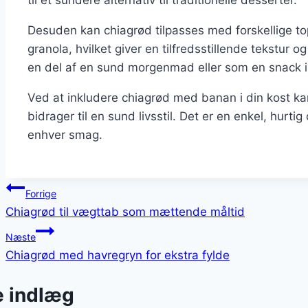
Desuden kan chiagrød tilpasses med forskellige to
granola, hvilket giver en tilfredsstillende tekstu
en del af en sund morgenmad eller som en snack i
Ved at inkludere chiagrød med banan i din kost k
bidrager til en sund livsstil. Det er en enkel, hurt
enhver smag.
Indlægsnavigation
Forrige
Chiagrød til vægttab som mættende måltid
Næste
Chiagrød med havregryn for ekstra fylde
e indlæg