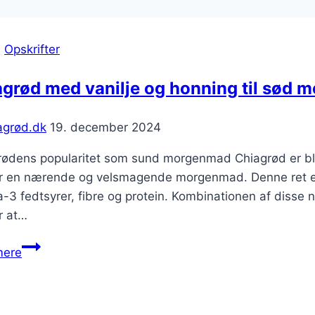
|
Opskrifter
agrød med vanilje og honning til sød
agrød.dk
19. december 2024
rødens popularitet som sund morgenmad Chiagrød er bl
r en nærende og velsmagende morgenmad. Denne ret er l
3 fedtsyrer, fibre og protein. Kombinationen af disse næ
r at…
Chiagrød
mere
med
vanilje
og