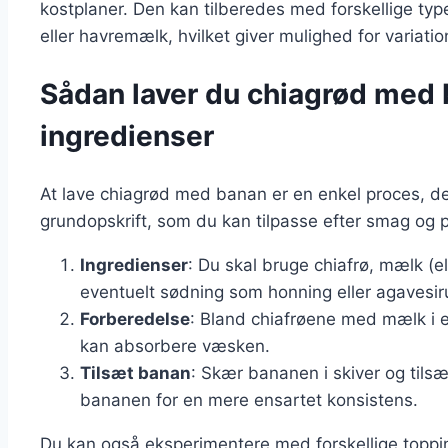
kostplaner. Den kan tilberedes med forskellige 
eller havremælk, hvilket giver mulighed for variation
Sådan laver du chiagrød med
ingredienser
At lave chiagrød med banan er en enkel proces, de
grundopskrift, som du kan tilpasse efter smag og 
Ingredienser
: Du skal bruge chiafrø, mælk (el
eventuelt sødning som honning eller agavesir
Forberedelse
: Bland chiafrøene med mælk i e
kan absorbere væsken.
Tilsæt banan
: Skær bananen i skiver og tils
bananen for en mere ensartet konsistens.
Du kan også eksperimentere med forskellige topping