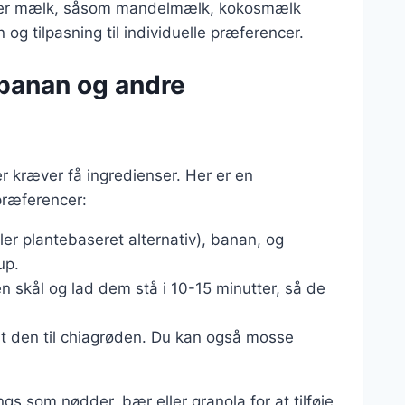
typer mælk, såsom mandelmælk, kokosmælk
 og tilpasning til individuelle præferencer.
 banan og andre
r kræver få ingredienser. Her er en
præferencer:
ler plantebaseret alternativ), banan, og
up.
n skål og lad dem stå i 10-15 minutter, så de
æt den til chiagrøden. Du kan også mosse
s som nødder, bær eller granola for at tilføje