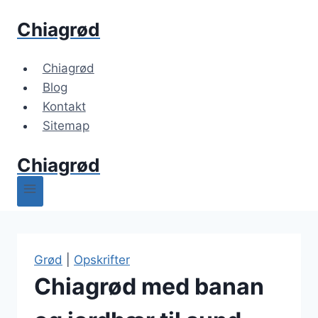
Fortsæt
Chiagrød
til
indhold
Chiagrød
Blog
Kontakt
Sitemap
Chiagrød
Grød
|
Opskrifter
Chiagrød med banan