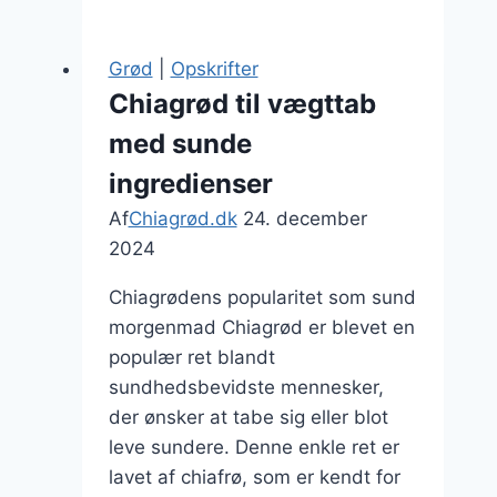
og
frugt
Grød
|
Opskrifter
i
Chiagrød til vægttab
skøn
med sunde
kombination
ingredienser
Af
Chiagrød.dk
24. december
2024
Chiagrødens popularitet som sund
morgenmad Chiagrød er blevet en
populær ret blandt
sundhedsbevidste mennesker,
der ønsker at tabe sig eller blot
leve sundere. Denne enkle ret er
lavet af chiafrø, som er kendt for