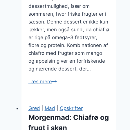
dessertmulighed, især om
sommeren, hvor friske frugter er i
sæson. Denne dessert er ikke kun
lækker, men også sund, da chiafrø
er rige på omega-3 fedtsyrer,
fibre og protein. Kombinationen af
chiafrø med frugter som mango
og appelsin giver en forfriskende
og nærende dessert, der…
Chiagrød
Læs mere
med
mango
og
Grød
|
Mad
|
Opskrifter
appelsin
Morgenmad: Chiafrø og
som
frugt i skøn
sommerdesserter