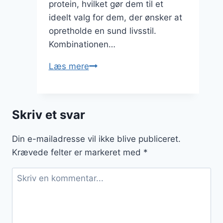
protein, hvilket gør dem til et
ideelt valg for dem, der ønsker at
opretholde en sund livsstil.
Kombinationen…
Chiagrød
Læs mere
til
vegansk
kost
Skriv et svar
med
kakao
Din e-mailadresse vil ikke blive publiceret.
nibs
Krævede felter er markeret med
*