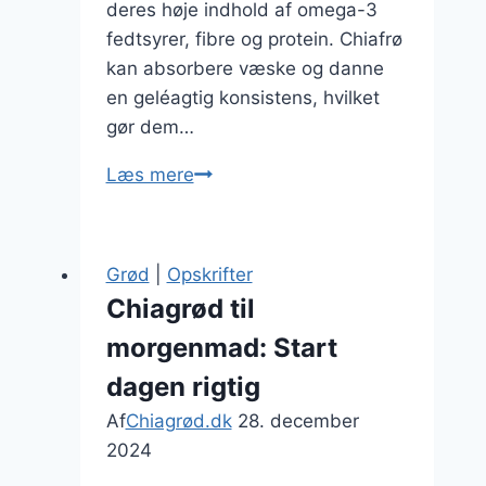
deres høje indhold af omega-3
fedtsyrer, fibre og protein. Chiafrø
kan absorbere væske og danne
en geléagtig konsistens, hvilket
gør dem…
Chiagrød
Læs mere
til
vægttab
med
Grød
|
Opskrifter
sunde
Chiagrød til
ingredienser
morgenmad: Start
dagen rigtig
Af
Chiagrød.dk
28. december
2024