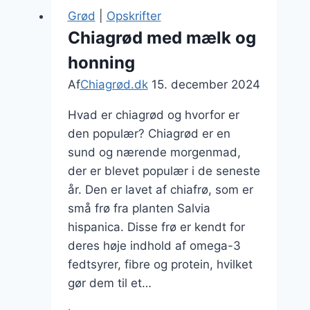
Start
Grød
|
Opskrifter
dagen
Chiagrød med mælk og
rigtig
honning
Af
Chiagrød.dk
15. december 2024
Hvad er chiagrød og hvorfor er
den populær? Chiagrød er en
sund og nærende morgenmad,
der er blevet populær i de seneste
år. Den er lavet af chiafrø, som er
små frø fra planten Salvia
hispanica. Disse frø er kendt for
deres høje indhold af omega-3
fedtsyrer, fibre og protein, hvilket
gør dem til et…