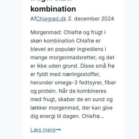
kombination
Af
Chiagrød.dk
2. december 2024
Morgenmad: Chiafrø og frugt i
skøn kombination Chiafrø er
blevet en populær ingrediens i
mange morgenmadsretter, og det
er ikke uden grund. Disse små frø
er fyldt med næringsstoffer,
herunder omega-3 fedtsyrer, fiber
og protein. Når de kombineres
med frugt, skaber de en sund og
lækker morgenmad, der kan give
dig energi til dagen. Chiafrø…
Morgenmad:
Læs mere
Chiafrø