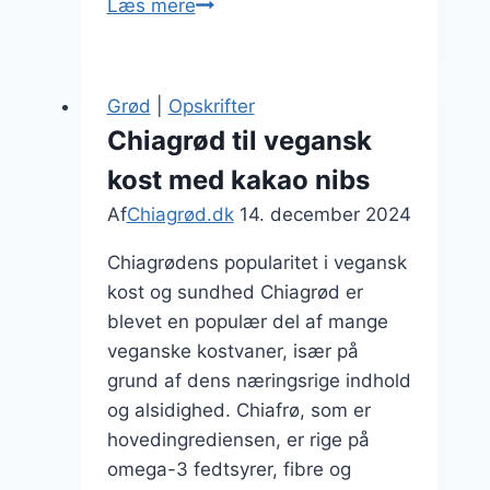
Chiagrød
Læs mere
med
mælk
og
Grød
|
Opskrifter
honning
Chiagrød til vegansk
kost med kakao nibs
Af
Chiagrød.dk
14. december 2024
Chiagrødens popularitet i vegansk
kost og sundhed Chiagrød er
blevet en populær del af mange
veganske kostvaner, især på
grund af dens næringsrige indhold
og alsidighed. Chiafrø, som er
hovedingrediensen, er rige på
omega-3 fedtsyrer, fibre og