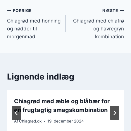
Indlægsnavigation
FORRIGE
NÆSTE
Chiagrød med honning
Chiagrød med chiafrø
og nødder til
og havregryn
morgenmad
kombination
Lignende indlæg
Chiagrød med æble og blåbær for
en frugtagtig smagskombination
Af
Chiagrød.dk
19. december 2024