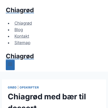
Fortsæt
Chiagrød
til
indhold
Chiagrød
Blog
Kontakt
Sitemap
Chiagrød
GRØD
|
OPSKRIFTER
Chiagrød med bær til