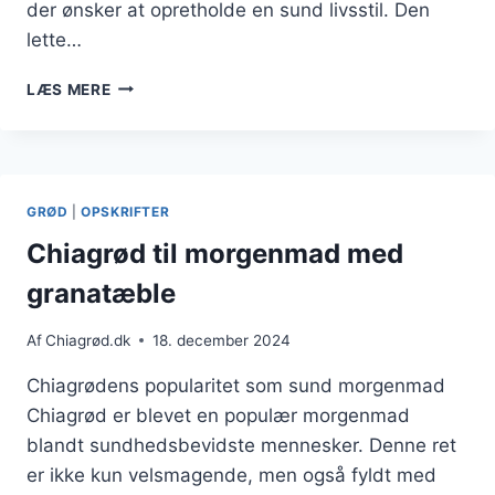
der ønsker at opretholde en sund livsstil. Den
lette…
CHIAGRØD
LÆS MERE
TIL
VEGANSK
KOST
FYLDT
MED
GRØD
|
OPSKRIFTER
SMAG
Chiagrød til morgenmad med
granatæble
Af
Chiagrød.dk
18. december 2024
Chiagrødens popularitet som sund morgenmad
Chiagrød er blevet en populær morgenmad
blandt sundhedsbevidste mennesker. Denne ret
er ikke kun velsmagende, men også fyldt med