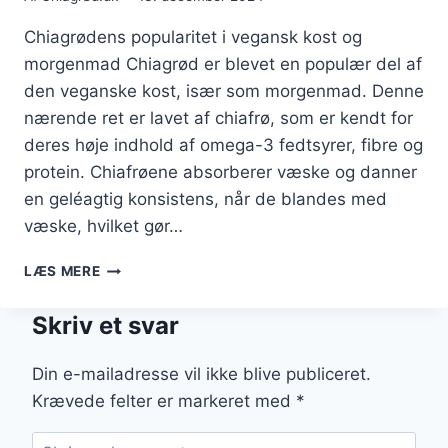
Chiagrødens popularitet i vegansk kost og
morgenmad Chiagrød er blevet en populær del af
den veganske kost, især som morgenmad. Denne
nærende ret er lavet af chiafrø, som er kendt for
deres høje indhold af omega-3 fedtsyrer, fibre og
protein. Chiafrøene absorberer væske og danner
en geléagtig konsistens, når de blandes med
væske, hvilket gør…
CHIAGRØD
LÆS MERE
TIL
VEGANSK
Skriv et svar
KOST
OG
MORGENMAD
Din e-mailadresse vil ikke blive publiceret.
Krævede felter er markeret med
*