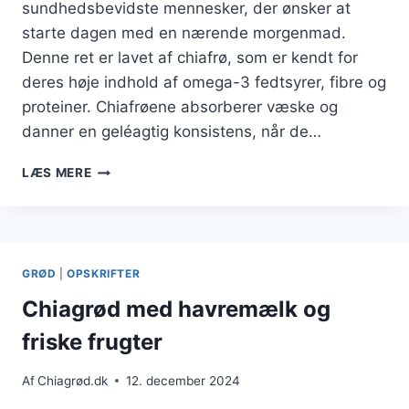
sundhedsbevidste mennesker, der ønsker at
starte dagen med en nærende morgenmad.
Denne ret er lavet af chiafrø, som er kendt for
deres høje indhold af omega-3 fedtsyrer, fibre og
proteiner. Chiafrøene absorberer væske og
danner en geléagtig konsistens, når de…
CHIAGRØD
LÆS MERE
TIL
SUND
LIVSSTIL
FYLDT
MED
GRØD
|
OPSKRIFTER
VITAMINER
Chiagrød med havremælk og
friske frugter
Af
Chiagrød.dk
12. december 2024