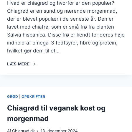
Hvad er chiagrød og hvorfor er den populær?
Chiagrød er en sund og nærende morgenmad,
der er blevet populær i de seneste år. Den er
lavet med chiafrø, som er små frø fra planten
Salvia hispanica. Disse frø er kendt for deres høje
indhold af omega-3 fedtsyrer, fibre og protein,
hvilket gør dem til et…
CHIAGRØD
LÆS MERE
MED
HAVREMÆLK
OG
FRISKE
FRUGTER
GRØD
|
OPSKRIFTER
Chiagrød til vegansk kost og
morgenmad
Af
Chiagrød.dk
13. december 2024