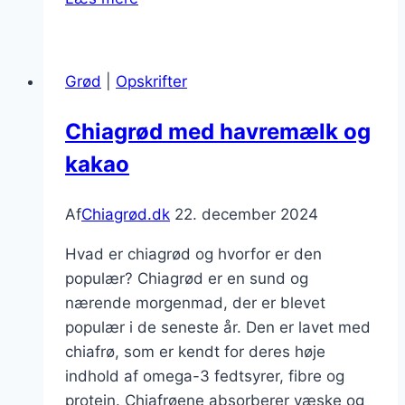
med
chaifrø,
mandler
Grød
|
Opskrifter
og
kokosflager
Chiagrød med havremælk og
kakao
Af
Chiagrød.dk
22. december 2024
Hvad er chiagrød og hvorfor er den
populær? Chiagrød er en sund og
nærende morgenmad, der er blevet
populær i de seneste år. Den er lavet med
chiafrø, som er kendt for deres høje
indhold af omega-3 fedtsyrer, fibre og
protein. Chiafrøene absorberer væske og