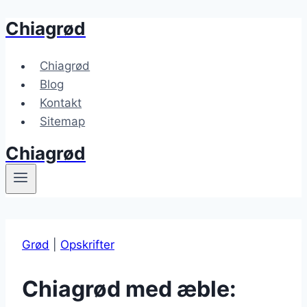
Chiagrød
Fortsæt
til
indhold
Chiagrød
Blog
Kontakt
Sitemap
Chiagrød
Grød
|
Opskrifter
Chiagrød med æble: