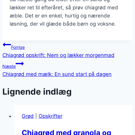
lækker ret til efteråret, så prøv chiagrød med
æble. Det er en enkel, hurtig og nærende
løsning, der vil glæde både børn og voksne.
Indlægsnavigation
Forrige
Chiagrød opskrift: Nem og lækker morgenmad
Næste
Chiagrød med mælk: En sund start på dagen
Lignende indlæg
Grød
|
Opskrifter
Chiagrød med granola og