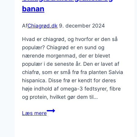
banan
Af
Chiagrød.dk
9. december 2024
Hvad er chiagrød, og hvorfor er den så
populær? Chiagrød er en sund og
nærende morgenmad, der er blevet
populær i de seneste år. Den er lavet af
chiafrø, som er små frø fra planten Salvia
hispanica. Disse frø er kendt for deres
høje indhold af omega-3 fedtsyrer, fibre
og protein, hvilket gør dem til…
Chiagrød
Læs mere
med
granola
og