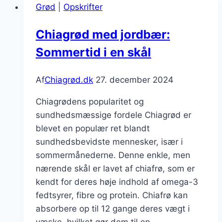
Grød
|
Opskrifter
banan
Chiagrød med jordbær:
Sommertid i en skål
Af
Chiagrød.dk
27. december 2024
Chiagrødens popularitet og
sundhedsmæssige fordele Chiagrød er
blevet en populær ret blandt
sundhedsbevidste mennesker, især i
sommermånederne. Denne enkle, men
nærende skål er lavet af chiafrø, som er
kendt for deres høje indhold af omega-3
fedtsyrer, fibre og protein. Chiafrø kan
absorbere op til 12 gange deres vægt i