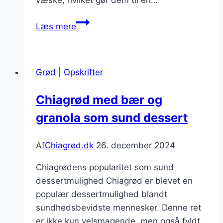
væske, hvilket gør dem til en…
Chiagrød
Læs mere
med
jordbær:
Sommertid
Grød
|
Opskrifter
i
en
Chiagrød med bær og
skål
granola som sund dessert
Af
Chiagrød.dk
26. december 2024
Chiagrødens popularitet som sund
dessertmulighed Chiagrød er blevet en
populær dessertmulighed blandt
sundhedsbevidste mennesker. Denne ret
er ikke kun velsmagende, men også fyldt