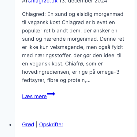
Af
Chiagrød.dk
13. december 2024
Chiagrød: En sund og alsidig morgenmad
til vegansk kost Chiagrød er blevet en
populær ret blandt dem, der ønsker en
sund og nærende morgenmad. Denne ret
er ikke kun velsmagende, men også fyldt
med næringsstoffer, der gør den ideel til
en vegansk kost. Chiafrø, som er
hovedingrediensen, er rige på omega-3
fedtsyrer, fibre og protein,…
Chiagrød
Læs mere
til
vegansk
kost
Grød
|
Opskrifter
med
rabarber