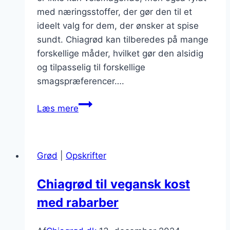
med næringsstoffer, der gør den til et
ideelt valg for dem, der ønsker at spise
sundt. Chiagrød kan tilberedes på mange
forskellige måder, hvilket gør den alsidig
og tilpasselig til forskellige
smagspræferencer….
Chiagrød
Læs mere
med
bær
og
Grød
|
Opskrifter
granola
som
Chiagrød til vegansk kost
sund
med rabarber
dessert