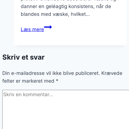
danner en geléagtig konsistens, når de
blandes med væske, hvilket…
Chiagrød
Læs mere
med
havremælk
og
Skriv et svar
kakao
Din e-mailadresse vil ikke blive publiceret.
Krævede
felter er markeret med
*