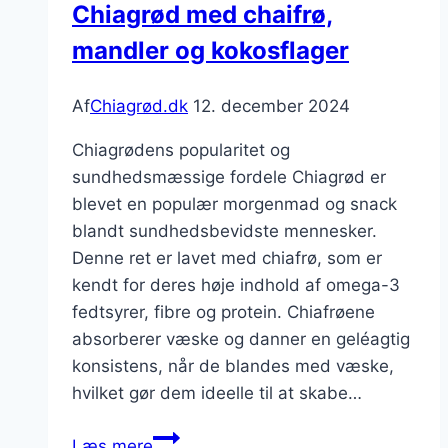
Chiagrød med chaifrø,
mandler og kokosflager
Af
Chiagrød.dk
12. december 2024
Chiagrødens popularitet og
sundhedsmæssige fordele Chiagrød er
blevet en populær morgenmad og snack
blandt sundhedsbevidste mennesker.
Denne ret er lavet med chiafrø, som er
kendt for deres høje indhold af omega-3
fedtsyrer, fibre og protein. Chiafrøene
absorberer væske og danner en geléagtig
konsistens, når de blandes med væske,
hvilket gør dem ideelle til at skabe…
Chiagrød
Læs mere