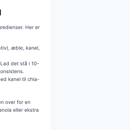
l
redienser. Her er
tiv), æble, kanel,
Lad det stå i 10-
onsistens.
d kanel til chia-
en over for en
ola eller ekstra