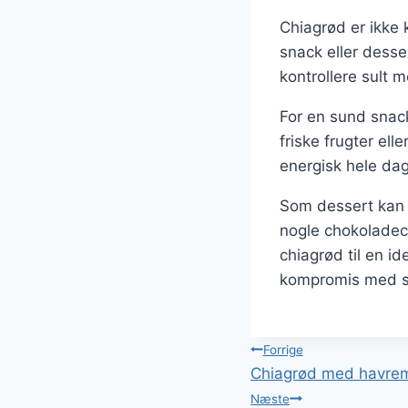
Chiagrød er ikke
snack eller desse
kontrollere sult 
For en sund snack
friske frugter ell
energisk hele da
Som dessert kan c
nogle chokoladech
chiagrød til en i
kompromis med 
Indlægsnavi
Forrige
Chiagrød med havrem
Næste