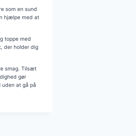
ere som en sund
an hjælpe med at
 og toppe med
k, der holder dig
re smag. Tilsæt
idighed gør
l uden at gå på