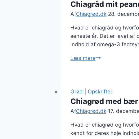
Chiagråd mit pean
Af
Chiagrød.dk
28. decemb
Hvad er chiagråd og hvorfo
seneste år. Det er lavet af 
indhold af omega-3 fedtsyr
Chiagråd
Læs mere
mit
peanutbutter
og
banan
Grød
|
Opskrifter
Chiagrød med bær 
Af
Chiagrød.dk
17. decembe
Hvad er chiagrød og hvorfor
kendt for deres høje indhol