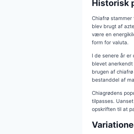
Historisk 
Chiafrø stammer 
blev brugt af azt
være en energiki
form for valuta.
I de senere år er
blevet anerkendt 
brugen af chiafrø 
bestanddel af ma
Chiagrødens popul
tilpasses. Uanset
opskriften til at 
Variationer