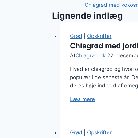
Chiagrød med kokosm
Lignende indlæg
Grød
|
Opskrifter
Chiagrød med jord
Af
Chiagrød.dk
22. decemb
Hvad er chiagrød og hvorf
populær i de seneste år. Den
deres høje indhold af omega-
Chiagrød
Læs mere
med
jordbær
og
yoghurt
Grød
|
Opskrifter