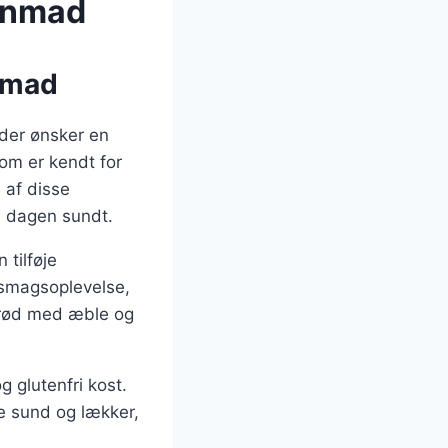
genmad
nmad
der ønsker en
om er kendt for
 af disse
te dagen sundt.
 tilføje
n smagsoplevelse,
agrød med æble og
 glutenfri kost.
de sund og lækker,