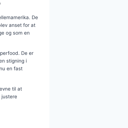
ø
ellemamerika. De
lev anset for at
nge og som en
uperfood. De er
n stigning i
 nu en fast
vne til at
 justere