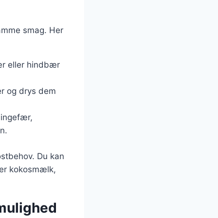
 samme smag. Her
ær eller hindbær
er og drys dem
ingefær,
n.
kostbehov. Du kan
ler kokosmælk,
mulighed