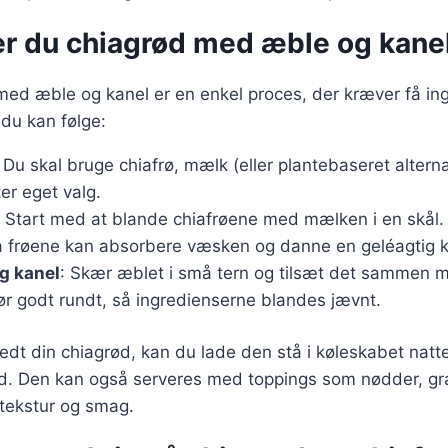
er du chiagrød med æble og kane
med æble og kanel er en enkel proces, der kræver få ing
 du kan følge:
: Du skal bruge chiafrø, mælk (eller plantebaseret alterna
er eget valg.
: Start med at blande chiafrøene med mælken i en skål. 
så frøene kan absorbere væsken og danne en geléagtig k
g kanel
: Skær æblet i små tern og tilsæt det sammen me
ør godt rundt, så ingredienserne blandes jævnt.
edt din chiagrød, kan du lade den stå i køleskabet natt
. Den kan også serveres med toppings som nødder, gran
je tekstur og smag.