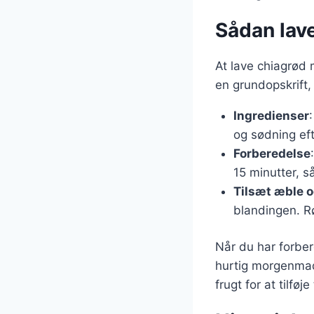
Sådan lav
At lave chiagrød 
en grundopskrift,
Ingredienser
og sødning eft
Forberedelse
15 minutter, 
Tilsæt æble o
blandingen. R
Når du har forber
hurtig morgenmad
frugt for at tilfø