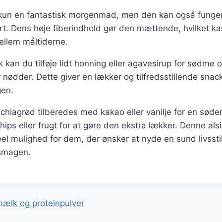
 kun en fantastisk morgenmad, men den kan også fung
rt. Dens høje fiberindhold gør den mættende, hvilket k
mellem måltiderne.
 kan du tilføje lidt honning eller agavesirup for sødme
er nødder. Dette giver en lækker og tilfredsstillende snac
gen.
hiagrød tilberedes med kakao eller vanilje for en søde
ips eller frugt for at gøre den ekstra lækker. Denne als
deel mulighed for dem, der ønsker at nyde en sund livssti
smagen.
gation
ælk og proteinpulver