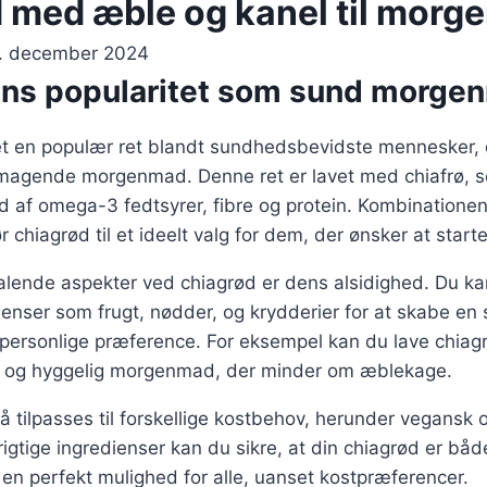
 med æble og kanel til mor
. december 2024
ns popularitet som sund morge
et en populær ret blandt sundhedsbevidste mennesker, 
agende morgenmad. Denne ret er lavet med chiafrø, s
d af omega-3 fedtsyrer, fibre og protein. Kombinationen
r chiagrød til et ideelt valg for dem, der ønsker at star
talende aspekter ved chiagrød er dens alsidighed. Du kan
dienser som frugt, nødder, og krydderier for at skabe e
in personlige præference. For eksempel kan du lave chi
m og hyggelig morgenmad, der minder om æblekage.
 tilpasses til forskellige kostbehov, herunder vegansk og
igtige ingredienser kan du sikre, at din chiagrød er bå
il en perfekt mulighed for alle, uanset kostpræferencer.