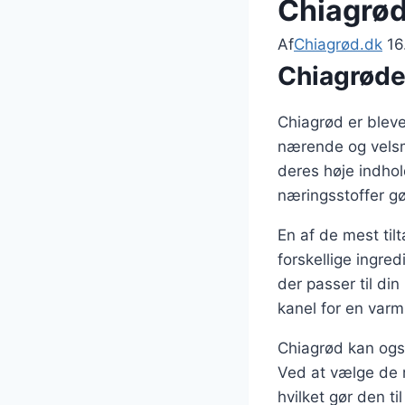
Chiagrød
Af
Chiagrød.dk
16
Chiagrøde
Chiagrød er blev
nærende og velsm
deres høje indhol
næringsstoffer gø
En af de mest til
forskellige ingre
der passer til d
kanel for en var
Chiagrød kan også
Ved at vælge de r
hvilket gør den t