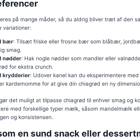
ferencer
ieres på mange måder, så du aldrig bliver træt af den
 variationer:
d bær
: Tilsæt friske eller frosne bær som blåbær, jordb
tig smag.
d nødder
: Hak nogle nødder som mandler eller valnødd
rød for ekstra crunch.
 krydderier
: Udover kanel kan du eksperimentere med 
er kardemomme for at give din chiagrød en ny dimensio
 gør det muligt at tilpasse chiagrød til enhver smag og 
ere med forskellige typer mælk, såsom mandelmælk el
gen og konsistensen.
som en sund snack eller dessert