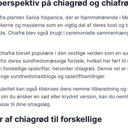
perspektiv på chiagrød og chiafr
fra planten Salvia hispanica, der er hjemmehørende i M
ekerne og mayaerne som en vigtig del af deres kost og b
lde. Chiafrø blev også brugt i ceremonielle sammenhæ
 chiafrø blevet populære i den vestlige verden som en s
for deres sundhedsmæssige fordele, hvilket har ført til e
i forskellige opskrifter, herunder chiagrød. Denne ret er
nge sundhedsmadblogs og opskriftsamlinger.
aritet kan også tilskrives dens nemme tilberedning og e
 om du ønsker en sød eller krydret version, kan du nemt
passe til dine smagsløg.
 af chiagrød til forskellige