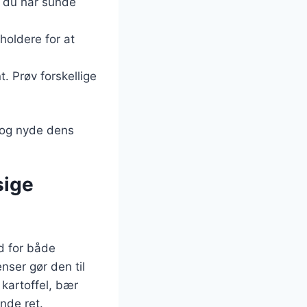
å du har sunde
holdere for at
t. Prøv forskellige
t og nyde dens
sige
d for både
nser gør den til
kartoffel, bær
ende ret.