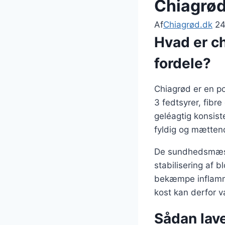
Chiagrød
Af
Chiagrød.dk
24
Hvad er c
fordele?
Chiagrød er en po
3 fedtsyrer, fibr
geléagtig konsist
fyldig og mætten
De sundhedsmæssi
stabilisering af 
bekæmpe inflamma
kost kan derfor 
Sådan lave