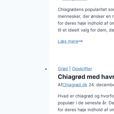
Chiagrødens popularitet s
mennesker, der ønsker en 
for deres høje indhold af o
til et ideelt valg for dem, 
Chiagrød
Læs mere
med
vanilje
og
honning
Grød
|
Opskrifter
til
Chiagrød med havr
sød
Af
Chiagrød.dk
24. decemb
morgenmad
Hvad er chiagrød og hvorf
populær i de seneste år. De
for deres høje indhold af om