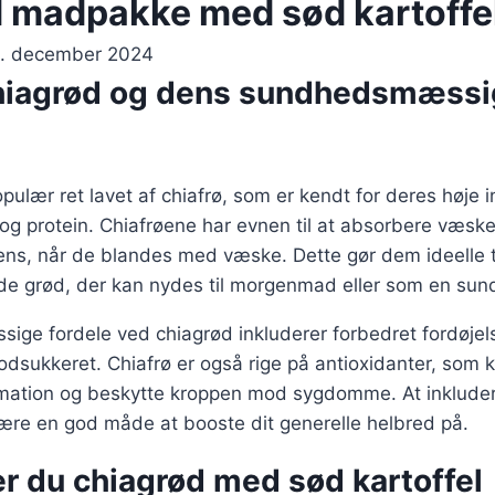
 madpakke med sød kartoffe
. december 2024
hiagrød og dens sundhedsmæssi
pulær ret lavet af chiafrø, som er kendt for deres høje
e og protein. Chiafrøene har evnen til at absorbere væs
ens, når de blandes med væske. Dette gør dem ideelle t
de grød, der kan nydes til morgenmad eller som en sun
ge fordele ved chiagrød inkluderer forbedret fordøjel
blodsukkeret. Chiafrø er også rige på antioxidanter, som
tion og beskytte kroppen mod sygdomme. At inkludere
være en god måde at booste dit generelle helbred på.
r du chiagrød med sød kartoffel