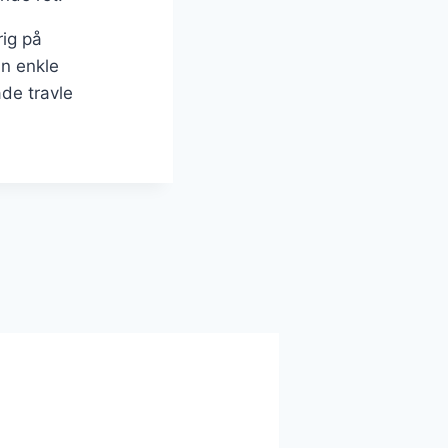
rig på
in enkle
åde travle