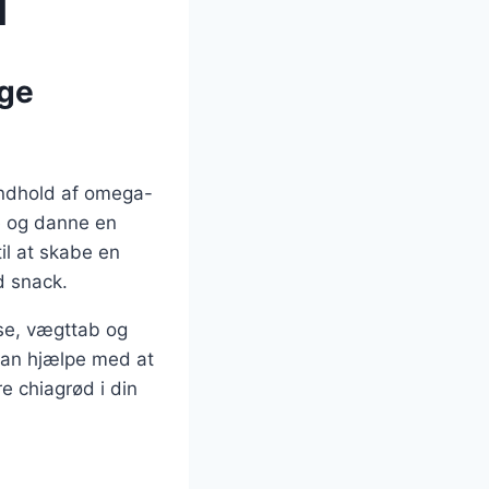
l
ge
 indhold af omega-
ke og danne en
il at skabe en
d snack.
se, vægttab og
 kan hjælpe med at
 chiagrød i din