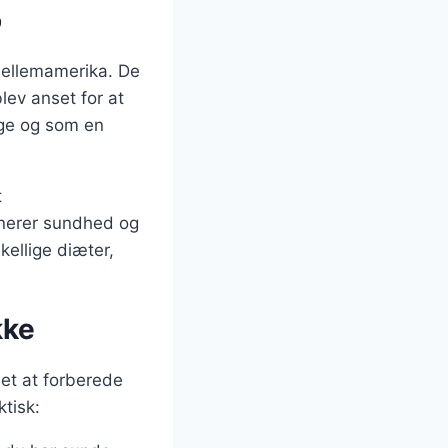
ø
Mellemamerika. De
lev anset for at
nge og som en
t
inerer sundhed og
kellige diæter,
kke
et at forberede
ktisk: