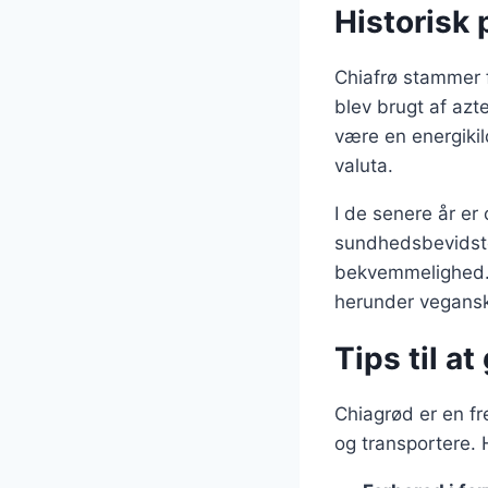
Historisk 
Chiafrø stammer 
blev brugt af azt
være en energiki
valuta.
I de senere år er
sundhedsbevidste
bekvemmelighed. D
herunder vegansk 
Tips til a
Chiagrød er en f
og transportere. 