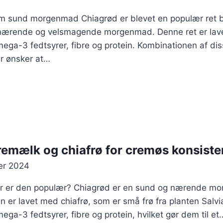
om sund morgenmad Chiagrød er blevet en populær ret 
nærende og velsmagende morgenmad. Denne ret er lave
mega-3 fedtsyrer, fibre og protein. Kombinationen af di
der ønsker at…
emælk og chiafrø for cremøs konsiste
er 2024
or er den populær? Chiagrød er en sund og nærende mo
n er lavet med chiafrø, som er små frø fra planten Salvia
ega-3 fedtsyrer, fibre og protein, hvilket gør dem til et