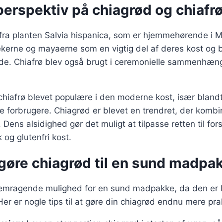
perspektiv på chiagrød og chiafr
fra planten Salvia hispanica, som er hjemmehørende i 
ekerne og mayaerne som en vigtig del af deres kost og b
lde. Chiafrø blev også brugt i ceremonielle sammenhæ
 chiafrø blevet populære i den moderne kost, især bland
 forbrugere. Chiagrød er blevet en trendret, der komb
ens alsidighed gør det muligt at tilpasse retten til fors
og glutenfri kost.
t gøre chiagrød til en sund madpa
remragende mulighed for en sund madpakke, da den er l
Her er nogle tips til at gøre din chiagrød endnu mere pra