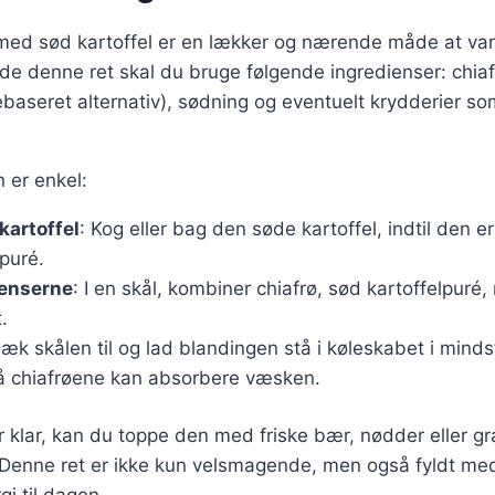
 med sød kartoffel er en lækker og nærende måde at var
ede denne ret skal du bruge følgende ingredienser: chiafr
ebaseret alternativ), sødning og eventuelt krydderier som
er enkel:
kartoffel
: Kog eller bag den søde kartoffel, indtil den 
 puré.
ienserne
: I en skål, kombiner chiafrø, sød kartoffelpuré
.
Dæk skålen til og lad blandingen stå i køleskabet i mindst
så chiafrøene kan absorbere væsken.
 klar, kan du toppe den med friske bær, nødder eller gr
 Denne ret er ikke kun velsmagende, men også fyldt med