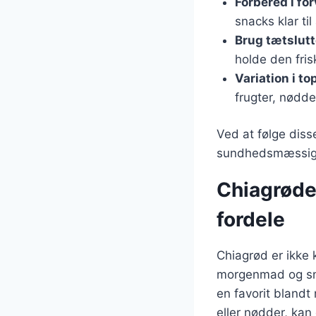
Forbered i fo
snacks klar ti
Brug tætslut
holde den fris
Variation i t
frugter, nødder
Ved at følge diss
sundhedsmæssige 
Chiagrøde
fordele
Chiagrød er ikke 
morgenmad og snac
en favorit bland
eller nødder, kan