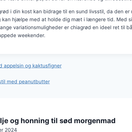
rød i din kost kan bidrage til en sund livsstil, da den er 
g kan hjælpe med at holde dig mæt i længere tid. Med s
ange variationsmuligheder er chiagrød en ideel ret til b
lappede weekender.
gation
 appelsin og kaktusfigner
sstil med peanutbutter
lje og honning til sød morgenmad
er 2024