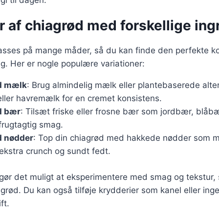
gi til dagen.
r af chiagrød med forskellige in
passes på mange måder, så du kan finde den perfekte k
ag. Her er nogle populære variationer:
d mælk
: Brug almindelig mælk eller plantebaserede alte
ler havremælk for en cremet konsistens.
d bær
: Tilsæt friske eller frosne bær som jordbær, blåb
frugtagtig smag.
d nødder
: Top din chiagrød med hakkede nødder som ma
ekstra crunch og sundt fedt.
 gør det muligt at eksperimentere med smag og tekstur, 
agrød. Du kan også tilføje krydderier som kanel eller inge
ft.