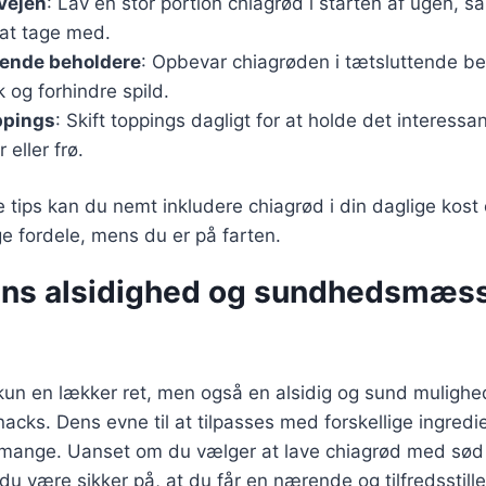
rvejen
: Lav en stor portion chiagrød i starten af ugen, s
l at tage med.
tende beholdere
: Opbevar chiagrøden i tætsluttende be
k og forhindre spild.
oppings
: Skift toppings dagligt for at holde det interessan
 eller frø.
e tips kan du nemt inkludere chiagrød i din daglige kos
fordele, mens du er på farten.
ns alsidighed og sundhedsmæs
kun en lækker ret, men også en alsidig og sund mulighe
ks. Dens evne til at tilpasses med forskellige ingredie
t mange. Uanset om du vælger at lave chiagrød med sød 
 du være sikker på, at du får en nærende og tilfredsstill