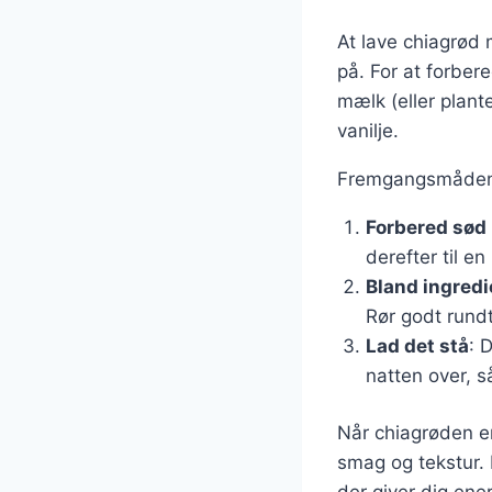
At lave chiagrød
på. For at forber
mælk (eller plant
vanilje.
Fremgangsmåden 
Forbered sød 
derefter til en
Bland ingred
Rør godt rundt
Lad det stå
: 
natten over, 
Når chiagrøden er
smag og tekstur.