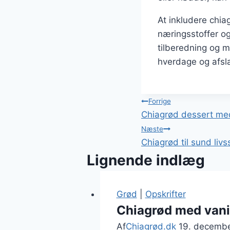
At inkludere chiag
næringsstoffer o
tilberedning og m
hverdage og afs
Indlægsnavi
Forrige
Chiagrød dessert med
Næste
Chiagrød til sund liv
Lignende indlæg
Grød
|
Opskrifter
Chiagrød med vani
Af
Chiagrød.dk
19. decemb