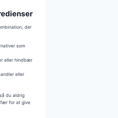
gredienser
ombination, der
rnativer som
ær eller hindbær
ndler eller
så du aldrig
fær for at give