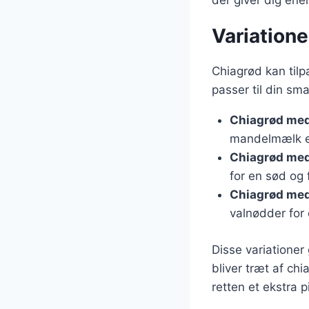
der giver dig ener
Variatione
Chiagrød kan til
passer til din sm
Chiagrød me
mandelmælk el
Chiagrød me
for en sød og 
Chiagrød me
valnødder for 
Disse variationer
bliver træt af chi
retten et ekstra pi