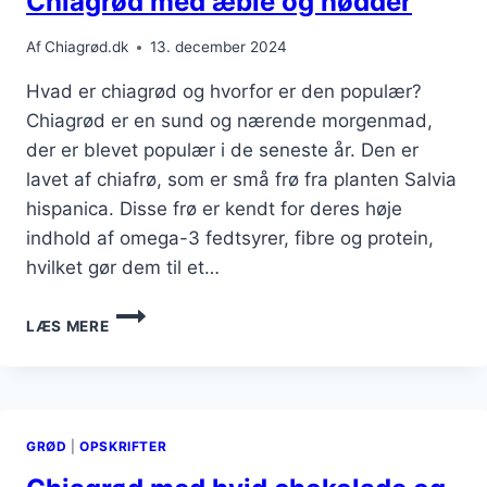
Chiagrød med æble og nødder
Af
Chiagrød.dk
13. december 2024
Hvad er chiagrød og hvorfor er den populær?
Chiagrød er en sund og nærende morgenmad,
der er blevet populær i de seneste år. Den er
lavet af chiafrø, som er små frø fra planten Salvia
hispanica. Disse frø er kendt for deres høje
indhold af omega-3 fedtsyrer, fibre og protein,
hvilket gør dem til et…
CHIAGRØD
LÆS MERE
MED
ÆBLE
OG
NØDDER
GRØD
|
OPSKRIFTER