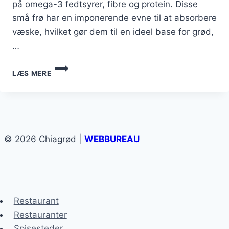
på omega-3 fedtsyrer, fibre og protein. Disse
små frø har en imponerende evne til at absorbere
væske, hvilket gør dem til en ideel base for grød,
…
CHIAGRØD
LÆS MERE
MIT
HVID
CHOKOLADE
OG
MANGO
© 2026 Chiagrød |
WEBBUREAU
Restaurant
Restauranter
Spisesteder