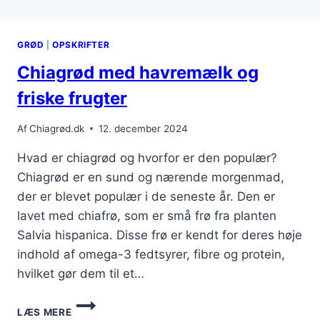
RIS
OG
SESAMFRØ
GRØD
|
OPSKRIFTER
Chiagrød med havremælk og
friske frugter
Af
Chiagrød.dk
12. december 2024
Hvad er chiagrød og hvorfor er den populær?
Chiagrød er en sund og nærende morgenmad,
der er blevet populær i de seneste år. Den er
lavet med chiafrø, som er små frø fra planten
Salvia hispanica. Disse frø er kendt for deres høje
indhold af omega-3 fedtsyrer, fibre og protein,
hvilket gør dem til et…
CHIAGRØD
LÆS MERE
MED