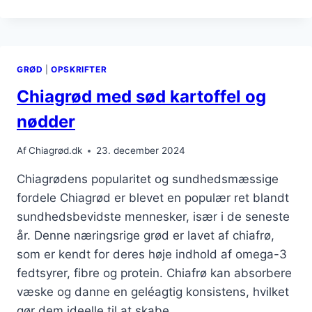
HAVREMÆLK
OG
FRISKE
FRUGTER
GRØD
|
OPSKRIFTER
Chiagrød med sød kartoffel og
nødder
Af
Chiagrød.dk
23. december 2024
Chiagrødens popularitet og sundhedsmæssige
fordele Chiagrød er blevet en populær ret blandt
sundhedsbevidste mennesker, især i de seneste
år. Denne næringsrige grød er lavet af chiafrø,
som er kendt for deres høje indhold af omega-3
fedtsyrer, fibre og protein. Chiafrø kan absorbere
væske og danne en geléagtig konsistens, hvilket
gør dem ideelle til at skabe…