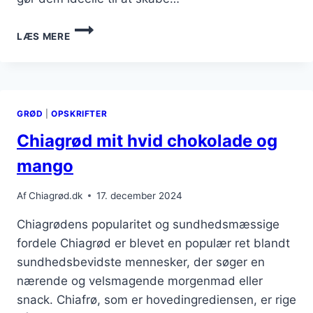
CHIAGRØD
LÆS MERE
MED
SØD
KARTOFFEL
OG
NØDDER
GRØD
|
OPSKRIFTER
Chiagrød mit hvid chokolade og
mango
Af
Chiagrød.dk
17. december 2024
Chiagrødens popularitet og sundhedsmæssige
fordele Chiagrød er blevet en populær ret blandt
sundhedsbevidste mennesker, der søger en
nærende og velsmagende morgenmad eller
snack. Chiafrø, som er hovedingrediensen, er rige