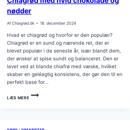
Chiagrød med hvid chokolade og
nødder
Af
Chiagrød.dk
18. december 2024
Hvad er chiagrød og hvorfor er den populær?
Chiagrød er en sund og nærende ret, der er
blevet populær i de seneste år, især blandt dem,
der ønsker at spise sundt og balanceret. Den er
lavet ved at blande chiafrø med væske, hvilket
skaber en geléagtig konsistens, der gør den til en
perfekt base for…
CHIAGRØD
LÆS MERE
MED
HVID
CHOKOLADE
OG
NØDDER
GRØD
|
OPSKRIFTER